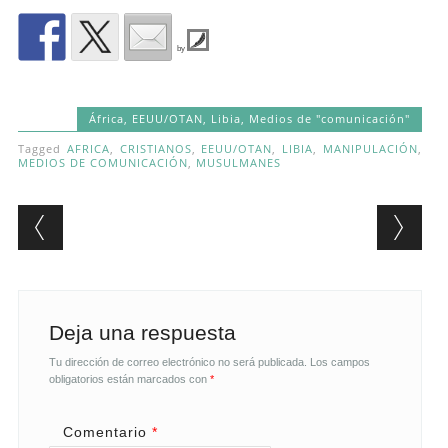
by
África
,
EEUU/OTAN
,
Libia
,
Medios de "comunicación"
Tagged
AFRICA
,
CRISTIANOS
,
EEUU/OTAN
,
LIBIA
,
MANIPULACIÓN
,
MEDIOS DE COMUNICACIÓN
,
MUSULMANES
Post navigation
Deja una respuesta
Tu dirección de correo electrónico no será publicada.
Los campos
obligatorios están marcados con
*
Comentario
*