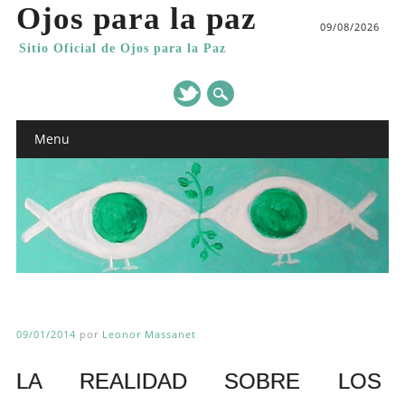
Ojos para la paz
09/08/2026
Sitio Oficial de Ojos para la Paz
Main menu
Skip
Menu
to
content
09/01/2014
por
Leonor Massanet
LA REALIDAD SOBRE LOS