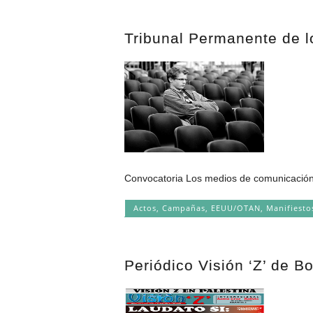
Tribunal Permanente de l
Convocatoria Los medios de comunicación n
Actos
,
Campañas
,
EEUU/OTAN
,
Manifiest
Periódico Visión ‘Z’ de Bo