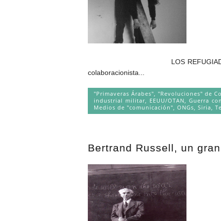
LOS REFUGIADOS COMO ARMA DE GU
colaboracionista...
"Primaveras Árabes", "Revoluciones" de C
industrial militar
,
EEUU/OTAN
,
Guerra com
Medios de "comunicación"
,
ONGs
,
Siria
,
T
Bertrand Russell, un gra