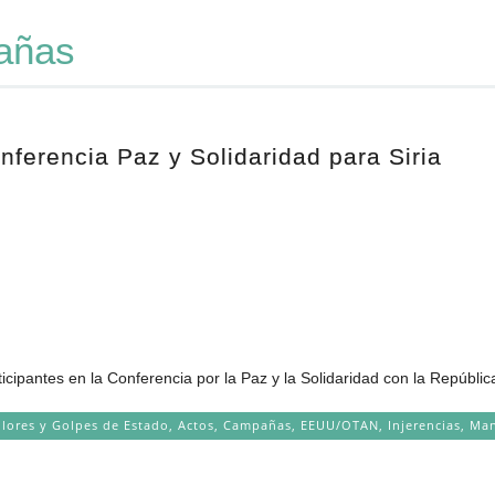
añas
nferencia Paz y Solidaridad para Siria
antes en la Conferencia por la Paz y la Solidaridad con la República
olores y Golpes de Estado
,
Actos
,
Campañas
,
EEUU/OTAN
,
Injerencias
,
Man