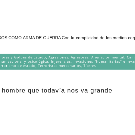
ERRA Con la complicidad de los medios corporativos 
olores y Golpes de Estado
,
Agresiones
,
Agresores
,
Alienación mental
,
Cam
unicacional y psicológica
,
Injerencias
,
Invasiones "humanitarias" e inva
errorismo de estado
,
Terroristas mercenarios
,
Títeres
n hombre que todavía nos va grande