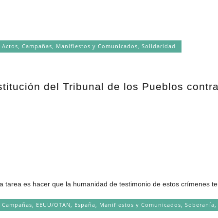
Actos
,
Campañas
,
Manifiestos y Comunicados
,
Solidaridad
titución del Tribunal de los Pueblos contr
 tarea es hacer que la humanidad de testimonio de estos crímenes terri
,
Campañas
,
EEUU/OTAN
,
España
,
Manifiestos y Comunicados
,
Soberanía