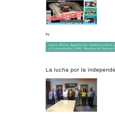
by
Actos
,
África
,
Agresiones
,
América Latina 
y Comunicados
,
ONU
,
Revolución Bolivar
La lucha por la independ