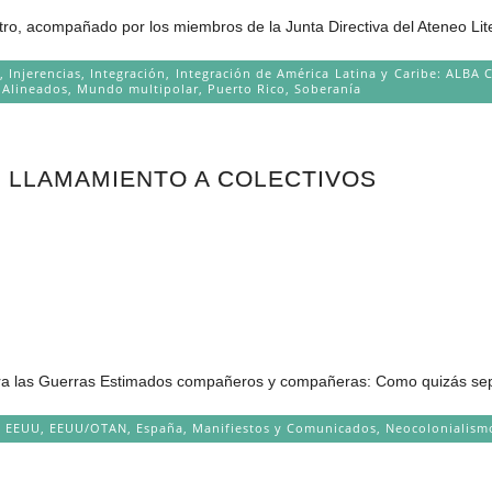
ntro, acompañado por los miembros de la Junta Directiva del Ateneo Liter
,
Injerencias
,
Integración
,
Integración de América Latina y Caribe: AL
 Alineados
,
Mundo multipolar
,
Puerto Rico
,
Soberanía
, LLAMAMIENTO A COLECTIVOS
ra las Guerras Estimados compañeros y compañeras: Como quizás sepá
,
EEUU
,
EEUU/OTAN
,
España
,
Manifiestos y Comunicados
,
Neocolonialism