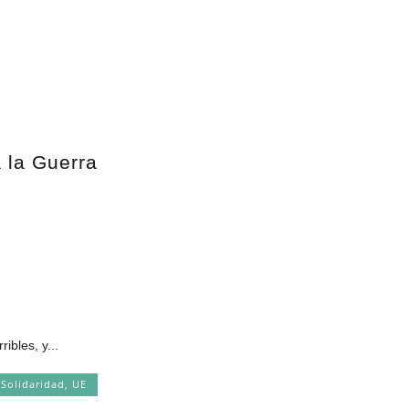
a la Guerra
bles, y...
,
Solidaridad
,
UE