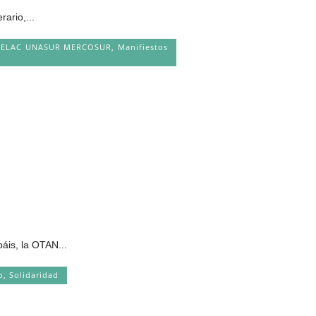
ario,...
BA CELAC UNASUR MERCOSUR
,
Manifiestos
is, la OTAN...
o
,
Solidaridad