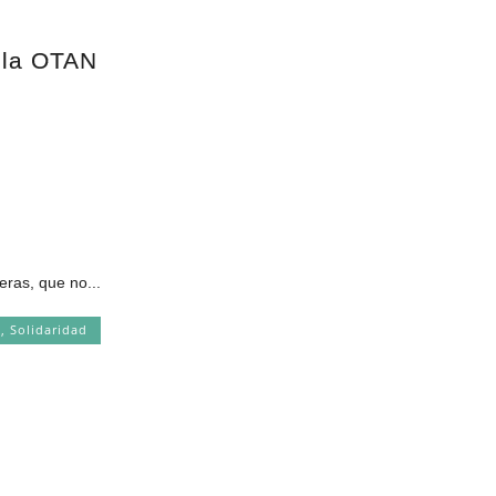
y la OTAN
ras, que no...
a
,
Solidaridad