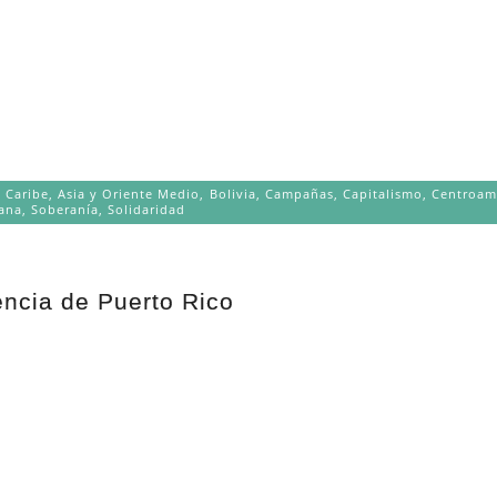
y Caribe
,
Asia y Oriente Medio
,
Bolivia
,
Campañas
,
Capitalismo
,
Centroam
iana
,
Soberanía
,
Solidaridad
encia de Puerto Rico