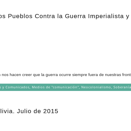
os Pueblos Contra la Guerra Imperialista 
os hacen creer que la guerra ocurre siempre fuera de nuestras fronte
os y Comunicados
,
Medios de "comunicación"
,
Neocolonialismo
,
Soberaní
livia. Julio de 2015