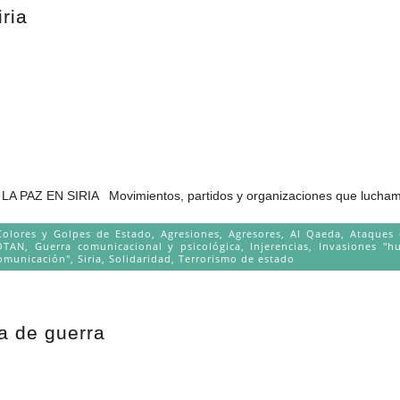
ria
 PAZ EN SIRIA Movimientos, partidos y organizaciones que lucham
Colores y Golpes de Estado
,
Agresiones
,
Agresores
,
Al Qaeda
,
Ataques 
OTAN
,
Guerra comunicacional y psicológica
,
Injerencias
,
Invasiones "hu
omunicación"
,
Siria
,
Solidaridad
,
Terrorismo de estado
a de guerra