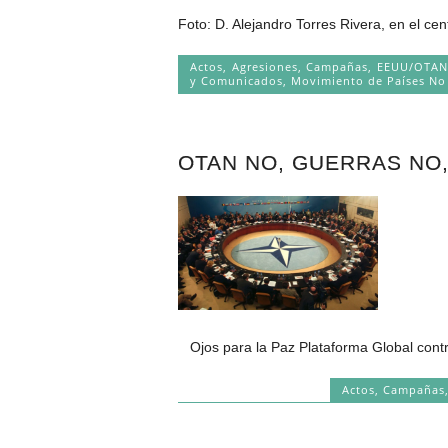
Foto: D. Alejandro Torres Rivera, en el ce
Actos
,
Agresiones
,
Campañas
,
EEUU/OTAN
y Comunicados
,
Movimiento de Países No
OTAN NO, GUERRAS NO
Ojos para la Paz Plataforma Global cont
Actos
,
Campañas