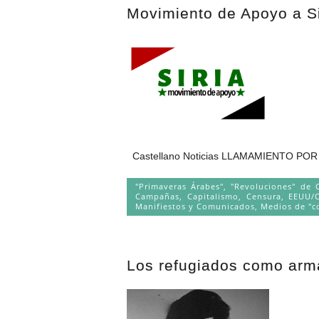
Movimiento de Apoyo a Si
Castellano Noticias LLAMAMIENTO POR LA
"Primaveras Árabes", "Revoluciones" de 
Campañas
,
Capitalismo
,
Censura
,
EEUU/
Manifiestos y Comunicados
,
Medios de "c
Los refugiados como arm