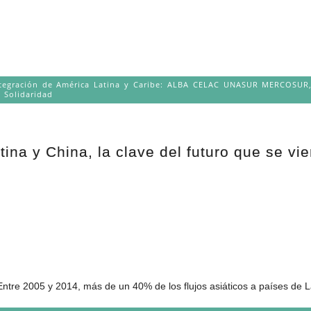
tegración de América Latina y Caribe: ALBA CELAC UNASUR MERCOSUR
,
Solidaridad
ina y China, la clave del futuro que se vi
ntre 2005 y 2014, más de un 40% de los flujos asiáticos a países de L