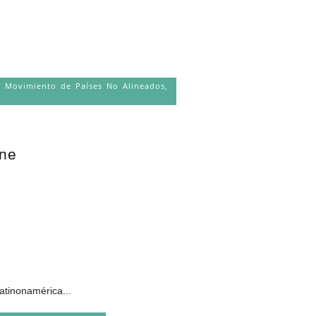
,
Movimiento de Países No Alineados
,
ene
atinonamérica...