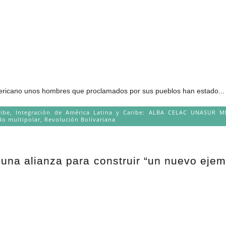
americano unos hombres que proclamados por sus pueblos han estado...
ribe
,
Integración de América Latina y Caribe: ALBA CELAC UNASUR 
o multipolar
,
Revolución Bolivariana
 una alianza para construir “un nuevo eje