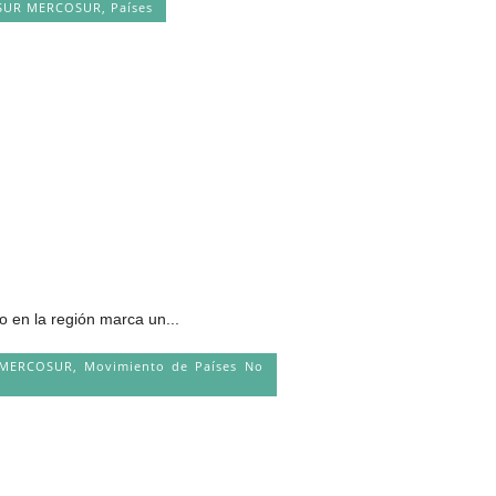
NASUR MERCOSUR
,
Países
o en la región marca un...
R MERCOSUR
,
Movimiento de Países No