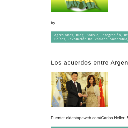
by
Agresiones
,
Blog
,
Bolivia
,
Integración
,
In
Países
,
Revolución Bolivariana
,
Soberanía
Los acuerdos entre Argent
Fuente: eldestapeweb.com/Carlos Heller. E