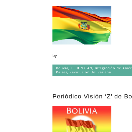
by
Bolivia
,
EEUU/OTAN
,
Integración de Amé
Países
,
Revolución Bolivariana
Periódico Visión ‘Z’ de B