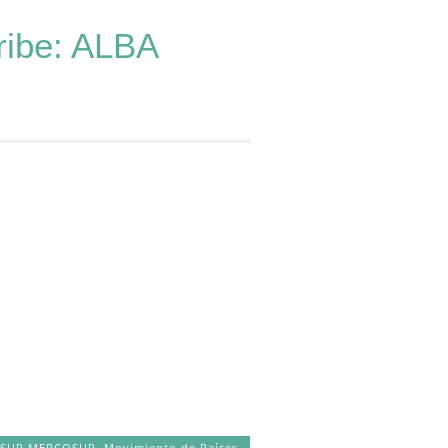
ribe: ALBA
UNASUR MERCOSUR
,
Movimiento de Países