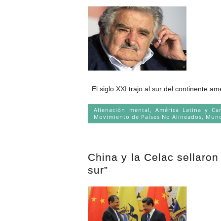
El siglo XXI trajo al sur del continente 
Alienación mental
,
América Latina y Ca
Movimiento de Países No Alineados
,
Mund
China y la Celac sellaron
sur”