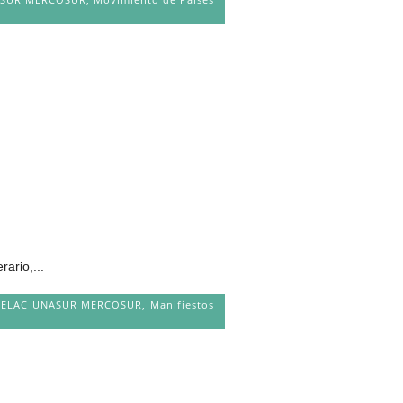
ario,...
BA CELAC UNASUR MERCOSUR
,
Manifiestos