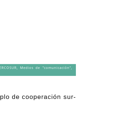
MERCOSUR
,
Medios de "comunicación"
,
mplo de cooperación sur-