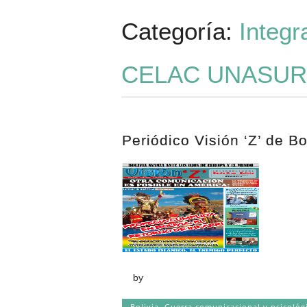
Categoría:
Integr
CELAC UNASU
Periódico Visión ‘Z’ de B
by
Bolivia
,
Guerra comunicacional y psicológ