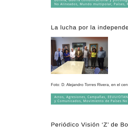
No Alineados
,
Mundo multipolar
,
Países
,
La lucha por la independ
Foto: D. Alejandro Torres Rivera, en el ce
Actos
,
Agresiones
,
Campañas
,
EEUU/OTAN
y Comunicados
,
Movimiento de Países No
Periódico Visión ‘Z’ de Bo