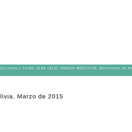
rica Latina y Caribe: ALBA CELAC UNASUR MERCOSUR
,
Movimiento de Pa
olivia. Marzo de 2015