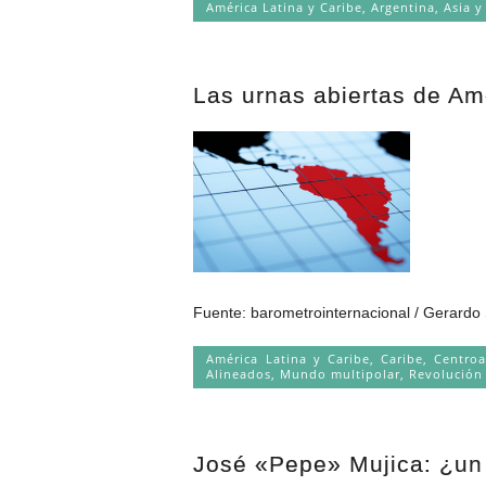
América Latina y Caribe
,
Argentina
,
Asia y
Las urnas abiertas de Am
Fuente: barometrointernacional / Gerardo 
América Latina y Caribe
,
Caribe
,
Centroa
Alineados
,
Mundo multipolar
,
Revolución 
José «Pepe» Mujica: ¿un 