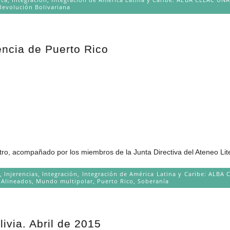
Revolución Bolivariana
encia de Puerto Rico
ntro, acompañado por los miembros de la Junta Directiva del Ateneo Liter
,
Injerencias
,
Integración
,
Integración de América Latina y Caribe: AL
 Alineados
,
Mundo multipolar
,
Puerto Rico
,
Soberanía
livia. Abril de 2015