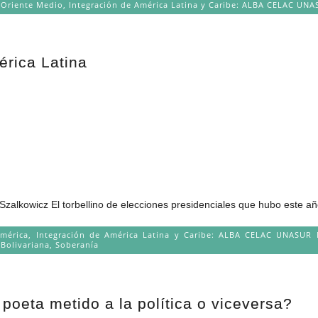
 Oriente Medio
,
Integración de América Latina y Caribe: ALBA CELAC U
érica Latina
Szalkowicz El torbellino de elecciones presidenciales que hubo este añ
mérica
,
Integración de América Latina y Caribe: ALBA CELAC UNASU
Bolivariana
,
Soberanía
poeta metido a la política o viceversa?