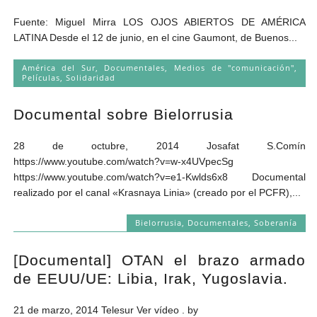
Fuente: Miguel Mirra LOS OJOS ABIERTOS DE AMÉRICA
LATINA Desde el 12 de junio, en el cine Gaumont, de Buenos...
América del Sur
,
Documentales
,
Medios de "comunicación"
,
Películas
,
Solidaridad
Documental sobre Bielorrusia
28 de octubre, 2014 Josafat S.Comín
https://www.youtube.com/watch?v=w-x4UVpecSg
https://www.youtube.com/watch?v=e1-Kwlds6x8 Documental
realizado por el canal «Krasnaya Linia» (creado por el PCFR),...
Bielorrusia
,
Documentales
,
Soberanía
[Documental] OTAN el brazo armado
de EEUU/UE: Libia, Irak, Yugoslavia.
21 de marzo, 2014 Telesur Ver vídeo . by