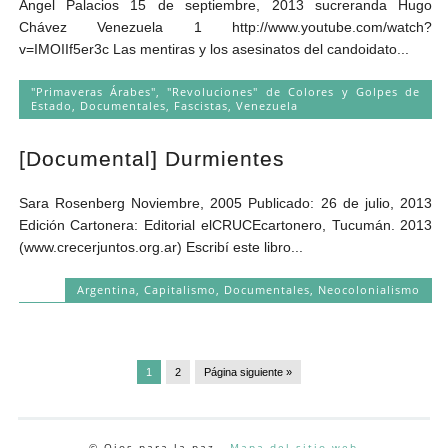
Ángel Palacios 15 de septiembre, 2013 sucreranda Hugo
Chávez Venezuela 1 http://www.youtube.com/watch?
v=IMOIIf5er3c Las mentiras y los asesinatos del candoidato...
"Primaveras Árabes", "Revoluciones" de Colores y Golpes de
Estado
,
Documentales
,
Fascistas
,
Venezuela
[Documental] Durmientes
Sara Rosenberg Noviembre, 2005 Publicado: 26 de julio, 2013
Edición Cartonera: Editorial elCRUCEcartonero, Tucumán. 2013
(www.crecerjuntos.org.ar) Escribí este libro...
Argentina
,
Capitalismo
,
Documentales
,
Neocolonialismo
1
2
Página siguiente »
© Ojos para la paz -
Mapa del sitio web