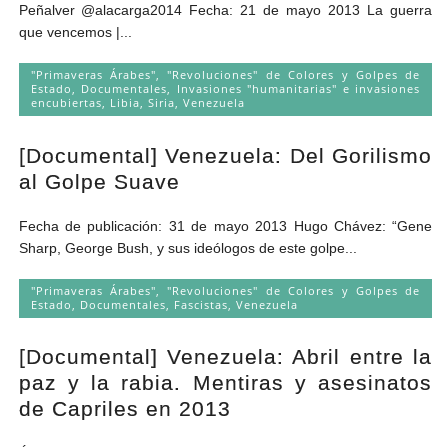
Peñalver @alacarga2014 Fecha: 21 de mayo 2013 La guerra
que vencemos |...
"Primaveras Árabes", "Revoluciones" de Colores y Golpes de
Estado
,
Documentales
,
Invasiones "humanitarias" e invasiones
encubiertas
,
Libia
,
Siria
,
Venezuela
[Documental] Venezuela: Del Gorilismo
al Golpe Suave
Fecha de publicación: 31 de mayo 2013 Hugo Chávez: “Gene
Sharp, George Bush, y sus ideólogos de este golpe...
"Primaveras Árabes", "Revoluciones" de Colores y Golpes de
Estado
,
Documentales
,
Fascistas
,
Venezuela
[Documental] Venezuela: Abril entre la
paz y la rabia. Mentiras y asesinatos
de Capriles en 2013