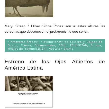
Meryl Streep / Oliver Stone Pocas son a estas alturas las
personas que desconocen el protagonismo que se le...
"Primaveras Árabes", "Revoluciones" de Colores y Golpes de
Estado
,
Crimea
,
Documentales
,
EEUU
,
EEUU/OTAN
,
Europa
,
Medios de "comunicación"
,
Neocolonialismo
Estreno de los Ojos Abiertos de
América Latina