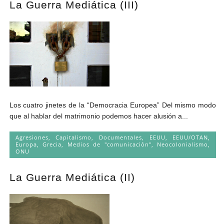
La Guerra Mediática (III)
Andrés Vázquez de Sola
Los cuatro jinetes de la “Democracia Europea” Del mismo modo
que al hablar del matrimonio podemos hacer alusión a...
Agresiones
,
Capitalismo
,
Documentales
,
EEUU
,
EEUU/OTAN
,
Europa
,
Grecia
,
Medios de "comunicación"
,
Neocolonialismo
,
ONU
La Guerra Mediática (II)