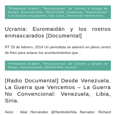
"Primaveras Árabes", "Revoluciones" de Colores y Golpes de
Estado
,
Documentales
,
EEUU/OTAN
,
Invasiones "humanitarias"
e invasiones encubiertas
,
Irak
,
Libia
,
Terroristas mercenarios
Ucrania: Euromaidán y los rostros
enmascarados [Documental]
RT 20 de febrero, 2014 Un periodista se adentró en pleno centro
de Kiev para aclarar los acontecimientos que...
"Primaveras Árabes", "Revoluciones" de Colores y Golpes de
Estado
,
Documentales
,
EEUU/OTAN
,
Ucrania
[Radio Documental] Desde Venezuela.
La Guerra que Vencemos – La Guerra
No Convencional: Venezuela, Libia,
Siria.
Autor : Adal Hernández @HeridodeVida Narrador: Richard