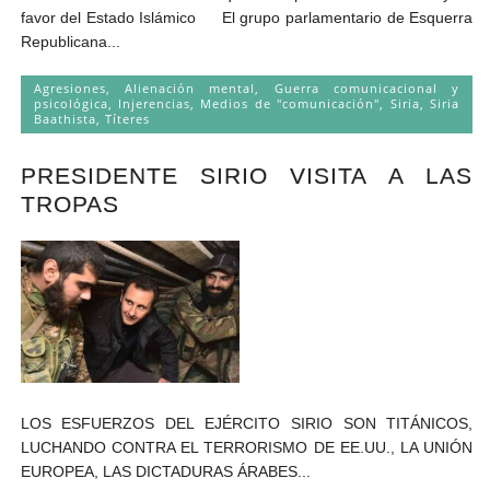
favor del Estado Islámico El grupo parlamentario de Esquerra
Republicana...
Agresiones
,
Alienación mental
,
Guerra comunicacional y
psicológica
,
Injerencias
,
Medios de "comunicación"
,
Siria
,
Siria
Baathista
,
Títeres
PRESIDENTE SIRIO VISITA A LAS
TROPAS
LOS ESFUERZOS DEL EJÉRCITO SIRIO SON TITÁNICOS,
LUCHANDO CONTRA EL TERRORISMO DE EE.UU., LA UNIÓN
EUROPEA, LAS DICTADURAS ÁRABES...