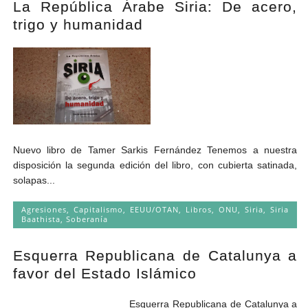
La República Árabe Siria: De acero,
Andrés Vázquez de Sola
trigo y humanidad
Nuevo libro de Tamer Sarkis Fernández Tenemos a nuestra
disposición la segunda edición del libro, con cubierta satinada,
solapas...
Agresiones
,
Capitalismo
,
EEUU/OTAN
,
Libros
,
ONU
,
Siria
,
Siria
Baathista
,
Soberanía
Esquerra Republicana de Catalunya a
favor del Estado Islámico
Esquerra Republicana de Catalunya a