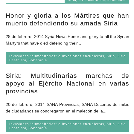
Honor y gloria a los Mártires que han
muerto defendiendo su amada Siria
28 de febrero, 2014 Syria News Honor and glory to all the Syrian
Martyrs that have died defending their...
Invasiones "humanitarias" e invasiones encubiertas
,
Siria
,
Siria
Baathista
,
Soberanía
Siria: Multitudinarias marchas de
apoyo al Ejército Nacional en varias
provincias
20 de febrero, 2014 SANA Provincias, SANA Decenas de miles
de ciudadanos se congregaron en el malecón de la...
Invasiones "humanitarias" e invasiones encubiertas
,
Siria
,
Siria
Baathista
,
Soberanía