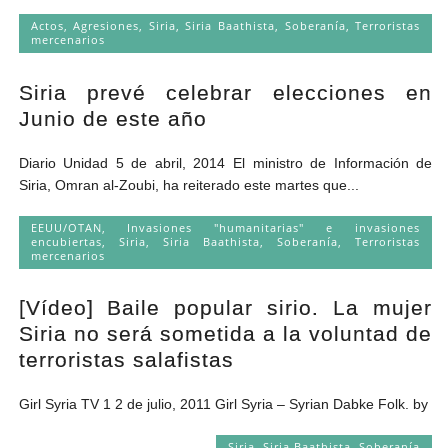
Actos
,
Agresiones
,
Siria
,
Siria Baathista
,
Soberanía
,
Terroristas
mercenarios
Siria prevé celebrar elecciones en
Junio de este año
Diario Unidad 5 de abril, 2014 El ministro de Información de
Siria, Omran al-Zoubi, ha reiterado este martes que...
EEUU/OTAN
,
Invasiones "humanitarias" e invasiones
encubiertas
,
Siria
,
Siria Baathista
,
Soberanía
,
Terroristas
mercenarios
[Vídeo] Baile popular sirio. La mujer
Siria no será sometida a la voluntad de
terroristas salafistas
Girl Syria TV 1 2 de julio, 2011 Girl Syria – Syrian Dabke Folk. by
Siria
,
Siria Baathista
,
Soberanía