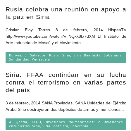
Rusia celebra una reunión en apoyo a
la paz en Siria
Cristian Eloy Torres 8 de febrero, 2014 HispanTV
http://www.youtube.com/watch?v=NQxk8tx7dXM El Instituto de
Arte Industrial de Moscú y el Movimiento...
Bolivia
,
El Salvador
,
Rusia
,
Siria
,
Siria Baathista
,
Soberanía
,
Solidaridad
,
Venezuela
Siria: FFAA continúan en su lucha
contra el terrorismo en varias partes
del país
3 de febrero, 2014 SANA Provincias, SANA Unidades del Ejército
Árabe Sirio destruyeron dos depósitos de armas y municiones...
Al Qaeda
,
EEUU
,
Invasiones "humanitarias" e invasiones
encubiertas
,
Siria
,
Siria Baathista
,
Soberanía