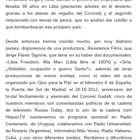
llevaba 30 años en Libia (plantando árboles en el desierto,
gracias a los planes de regadío del Coronel) y el segundo
relacionado con temas de pesca, que no podían dar crédito a
que bombardearan ese próspero país.
Desde entonces hemos crecido mucho, por muy distintos
países; disponemos de una productora, Resistence Films, que
dirige Flavio Signore, que tiene en su haber dos documentales:
«Libia Freedom, Mia Mia» (Libia libre al 100%) y «Siria:
¿Rebelión, ocupación o guerra Santa?», además de otras
producciones de menor entidad, como el video del acto
organizado por Ojos para la Paz en el kilómetro 0 de España,
la Puerta del Sol de Madrid, el 20.10.2012, aniversario del
brutal linchamiento y asesinato del Coronel Gadafi; cinco de
nuestros miembros son comentaristas políticos de la cadena
de televisión Russia Today; dos lo son de la cadena iraní
HispanTV, mantenemos un programa semanal en Radio
Centenario, de Uruguay, colaboramos con Radio Universidad,
de Rosario (Argentina), Informativo Más Voces, Radio Habana-
Cuba, y con otros diferentes medios. Recibimos y difundimos