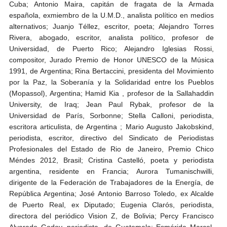
Cuba; Antonio Maira, capitán de fragata de la Armada
española, exmiembro de la U.M.D., analista político en medios
alternativos; Juanjo Téllez, escritor, poeta; Alejandro Torres
Rivera, abogado, escritor, analista político, profesor de
Universidad, de Puerto Rico; Alejandro Iglesias Rossi,
compositor, Jurado Premio de Honor UNESCO de la Música
1991, de Argentina; Rina Bertaccini, presidenta del Movimiento
por la Paz, la Soberanía y la Solidaridad entre los Pueblos
(Mopassol), Argentina; Hamid Kia , profesor de la Sallahaddin
University, de Iraq; Jean Paul Rybak, profesor de la
Universidad de París, Sorbonne; Stella Calloni, periodista,
escritora articulista, de Argentina ; Mario Augusto Jakobskind,
periodista, escritor, directivo del Sindicato de Periodistas
Profesionales del Estado de Rio de Janeiro, Premio Chico
Méndes 2012, Brasil; Cristina Castelló, poeta y periodista
argentina, residente en Francia; Aurora Tumanischwilli,
dirigente de la Federación de Trabajadores de la Energía, de
República Argentina; José Antonio Barroso Toledo, ex Alcalde
de Puerto Real, ex Diputado; Eugenia Clarós, periodista,
directora del periódico Vision Z, de Bolivia; Percy Francisco
Alvarado Godoy, periodista, de Guatemala; Esmérida Marcel,