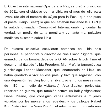
El Colectivo internacional Ojos para la Paz, se creó a principios
de 2011, con el objetivo de ir a Libia en el mes de julio para
«ver» (de ahí el nombre de «Ojos para la Paz», que nos puso
el poeta Juanjo Téllez) lo que ahí estaban haciendo la OTAN y
la autodenominada «Comunidad Internacional», y contar la
verdad, en medio de tanta mentira y de tanta manipulación
mediática existente sobre Libia.
De nuestro colectivo estuvieron entonces en Libia seis
personas: el periodista y director de cine Flavio Signore, que
enmedio de los bombardeos de la OTAN sobre Trípoli, filmó el
documental titulado “Libia Freedom, Mia, Mia”; la farmacéutica
y psicóloga Leonor Massanet, que, enamorada de Libia, se
había quedado a vivir en ese país, y tuvo que regresar…con
una depresión (su blog leonorenlibia tuvo en unos meses más
de millón y, medio de visitantes); Alex Zapico, periodista,
reportero de guerra, que también estuvo en Irak y Afganistán;
Isabel Pisano, que consiguió varias entrevistas a mujeres
violadas por les mercenarios rebeldes; y los gallegos Rafael
Fernández Veiga y Xosé Currás, el primero un empresario que