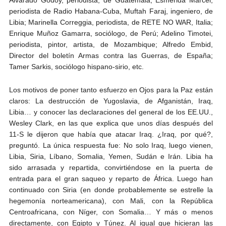
periodista de Radio Habana-Cuba, Muftah Faraj, ingeniero, de
Libia; Marinella Correggia, periodista, de RETE NO WAR, Italia;
Enrique Muñoz Gamarra, sociólogo, de Perú; Adelino Timotei,
periodista, pintor, artista, de Mozambique; Alfredo Embid,
Director del boletín Armas contra las Guerras, de España;
Tamer Sarkis, sociólogo hispano-sirio, etc.
Los motivos de poner tanto esfuerzo en Ojos para la Paz están
claros: La destrucción de Yugoslavia, de Afganistán, Iraq,
Libia… y conocer las declaraciones del general de los EE.UU.,
Wesley Clark, en las que explica que unos días después del
11-S le dijeron que había que atacar Iraq. ¿Iraq, por qué?,
preguntó. La única respuesta fue: No solo Iraq, luego vienen,
Libia, Siria, Líbano, Somalia, Yemen, Sudán e Irán. Libia ha
sido arrasada y repartida, convirtiéndose en la puerta de
entrada para el gran saqueo y reparto de África. Luego han
continuado con Siria (en donde probablemente se estrelle la
hegemonía norteamericana), con Mali, con la República
Centroafricana, con Níger, con Somalia… Y más o menos
directamente, con Egipto y Túnez. Al igual que hicieran las