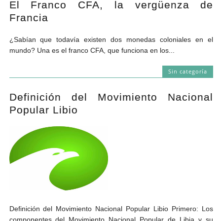
El Franco CFA, la vergüenza de
Andrés Vázquez de Sola
Francia
¿Sabían que todavía existen dos monedas coloniales en el
mundo? Una es el franco CFA, que funciona en los...
Sin categoría
Definición del Movimiento Nacional
Popular Libio
Definición del Movimiento Nacional Popular Libio Primero: Los
componentes del Movimiento Nacional Popular de Libia y su