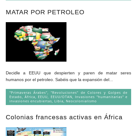
MATAR POR PETROLEO
Decidle a EEUU que despierten y paren de matar seres
humanos por el petroleo. Sabéis que la expansión del...
"Primaveras Árabes", "Revoluciones" de Colores y Golpes de
Estado
,
África
,
EEUU
,
EEUU/OTAN
,
Invasiones "humanitarias" e
invasiones encubiertas
,
Libia
,
Neocolonialismo
Colonias francesas activas en África