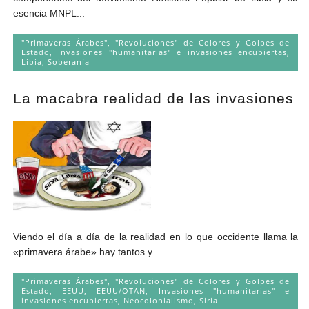
esencia MNPL...
"Primaveras Árabes", "Revoluciones" de Colores y Golpes de
Estado
,
Invasiones "humanitarias" e invasiones encubiertas
,
Libia
,
Soberanía
La macabra realidad de las invasiones
Viendo el día a día de la realidad en lo que occidente llama la
«primavera árabe» hay tantos y...
"Primaveras Árabes", "Revoluciones" de Colores y Golpes de
Estado
,
EEUU
,
EEUU/OTAN
,
Invasiones "humanitarias" e
invasiones encubiertas
,
Neocolonialismo
,
Siria