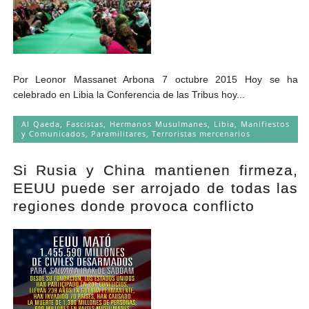
Por Leonor Massanet Arbona 7 octubre 2015 Hoy se ha
celebrado en Libia la Conferencia de las Tribus hoy...
Al Qaeda
,
Fascistas
,
Hermanos Musulmanes
,
Libia
,
Manifiestos
y Comunicados
,
Paramilitares
,
Terroristas mercenarios
Si Rusia y China mantienen firmeza,
EEUU puede ser arrojado de todas las
regiones donde provoca conflicto