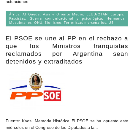
actuaciones...
África
,
Al Qaeda
,
Asia y Oriente Medio
,
EEUU/OTAN
,
Europa
,
Fascistas
,
Guerra comunicacional y psicológica
,
Hermanos
Musulmanes
,
ONU
,
Sionismo
,
Terroristas mercenarios
,
UE
El PSOE se une al PP en el rechazo a
que los Ministros franquistas
reclamados por Argentina sean
detenidos y extraditados
Fuente: Kaos. Memoria Histórica El PSOE se ha opuesto este
miércoles en el Congreso de los Diputados a la...