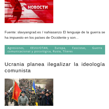
Fuente: slavyangrad.es / nahiasanzo El lenguaje de la guerra se
ha impuesto en los países de Occidente y son...
Agresiones
,
EEUU/OTAN
,
Europa
,
Fascistas
,
Guerra
comunicacional y psicológica
,
Rusia
,
Títeres
Ucrania planea ilegalizar la ideología
comunista