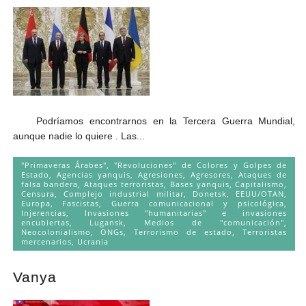
Podríamos encontrarnos en la Tercera Guerra Mundial,
aunque nadie lo quiere . Las...
"Primaveras Árabes", "Revoluciones" de Colores y Golpes de
Estado
,
Agencias yanquis
,
Agresiones
,
Agresores
,
Ataques de
falsa bandera
,
Ataques terroristas
,
Bases yanquis
,
Capitalismo
,
Censura
,
Complejo industrial militar
,
Donetsk
,
EEUU/OTAN
,
Europa
,
Fascistas
,
Guerra comunicacional y psicológica
,
Injerencias
,
Invasiones "humanitarias" e invasiones
encubiertas
,
Lugansk
,
Medios de "comunicación"
,
Neocolonialismo
,
ONGs
,
Terrorismo de estado
,
Terroristas
mercenarios
,
Ucrania
Vanya