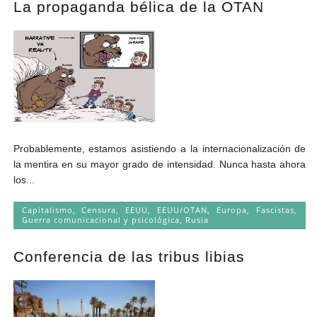
La propaganda bélica de la OTAN
Andrés Vázquez de Sola
Probablemente, estamos asistiendo a la internacionalización de
la mentira en su mayor grado de intensidad. Nunca hasta ahora
los...
Capitalismo
,
Censura
,
EEUU
,
EEUU/OTAN
,
Europa
,
Fascistas
,
Guerra comunicacional y psicológica
,
Rusia
Conferencia de las tribus libias