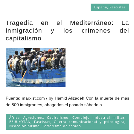
España
,
Fascistas
Tragedia en el Mediterráneo: La
inmigración y los crímenes del
capitalismo
Fuente: marxist.com / by Hamid Alizadeh Con la muerte de más
de 800 inmigrantes, ahogados el pasado sábado a...
África
,
Agresiones
,
Capitalismo
,
Complejo industrial militar
,
EEUU/OTAN
,
Fascistas
,
Guerra comunicacional y psicológica
,
Neocolonialismo
,
Terrorismo de estado