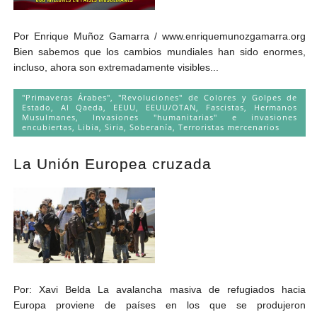
Por Enrique Muñoz Gamarra / www.enriquemunozgamarra.org
Bien sabemos que los cambios mundiales han sido enormes,
incluso, ahora son extremadamente visibles...
"Primaveras Árabes", "Revoluciones" de Colores y Golpes de
Estado
,
Al Qaeda
,
EEUU
,
EEUU/OTAN
,
Fascistas
,
Hermanos
Musulmanes
,
Invasiones "humanitarias" e invasiones
encubiertas
,
Libia
,
Siria
,
Soberanía
,
Terroristas mercenarios
La Unión Europea cruzada
Por: Xavi Belda La avalancha masiva de refugiados hacia
Europa proviene de países en los que se produjeron