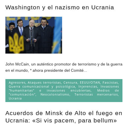
Washington y el nazismo en Ucrania
John McCain, un auténtico promotor de terrorismo y de la guerra
en el mundo, * ahora presidente del Comité...
Agresores
,
Ataques terroristas
,
Censura
,
EEUU/OTAN
,
Fascistas
,
Guerra comunicacional y psicológica
,
Injerencias
,
Invasiones
"humanitarias" e invasiones encubiertas
,
Medios de
"comunicación"
,
Neocolonialismo
,
Terroristas mercenarios
,
Ucrania
Acuerdos de Minsk de Alto el fuego en
Ucrania: «Si vis pacem, para bellum»