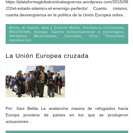
https://plataformaglobalcontralasguerras.wordpress.com/2015/08
/22/el-estado-islamico-el-enemigo-perfecto/ Cuanto cinismo,
cuanta desvergüenza en la política de la Unión Europea sobre...
África
,
Al Qaeda
,
Asia y Oriente Medio
,
Disidencia Controlada
,
EEUU/OTAN
,
Europa
,
Guerra comunicacional y psicológica
,
Hermanos Musulmanes
,
Sionismo
,
Siria
,
Terroristas
mercenarios
La Unión Europea cruzada
Por: Xavi Belda La avalancha masiva de refugiados hacia
Europa proviene de países en los que se produjeron
actuaciones...