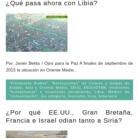
¿Qué pasa ahora con Libia?
Por: Javier Belda / Ojos para la Paz A finales de septiembre de
2015 la situación en Oriente Medio...
"Primaveras Árabes", "Revoluciones" de Colores y Golpes de
Estado
,
Asia y Oriente Medio
,
EEUU
,
EEUU/OTAN
,
Invasiones
"humanitarias" e invasiones encubiertas
,
Libia
,
Medios de
"comunicación"
,
Sin categoría
,
Sionismo
,
Siria
,
Soberanía
¿Por qué EE.UU., Gran Bretaña,
Francia e Israel odian tanto a Siria?