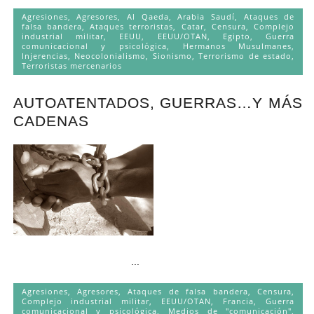
Agresiones
,
Agresores
,
Al Qaeda
,
Arabia Saudí
,
Ataques de
falsa bandera
,
Ataques terroristas
,
Catar
,
Censura
,
Complejo
industrial militar
,
EEUU
,
EEUU/OTAN
,
Egipto
,
Guerra
comunicacional y psicológica
,
Hermanos Musulmanes
,
Injerencias
,
Neocolonialismo
,
Sionismo
,
Terrorismo de estado
,
Terroristas mercenarios
AUTOATENTADOS, GUERRAS…Y MÁS
CADENAS
...
Agresiones
,
Agresores
,
Ataques de falsa bandera
,
Censura
,
Complejo industrial militar
,
EEUU/OTAN
,
Francia
,
Guerra
comunicacional y psicológica
,
Medios de "comunicación"
,