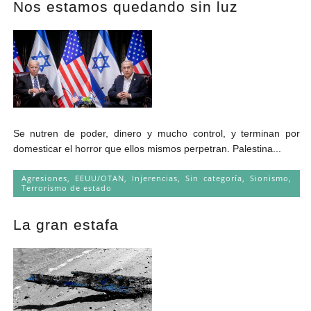
Nos estamos quedando sin luz
Andrés Vázquez de Sola
Se nutren de poder, dinero y mucho control, y terminan por
domesticar el horror que ellos mismos perpetran. Palestina...
Agresiones
,
EEUU/OTAN
,
Injerencias
,
Sin categoría
,
Sionismo
,
Terrorismo de estado
La gran estafa