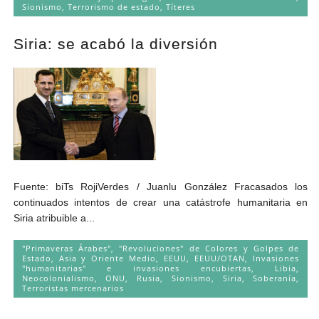
Sionismo
,
Terrorismo de estado
,
Títeres
Siria: se acabó la diversión
Fuente: biTs RojiVerdes / Juanlu González Fracasados los
continuados intentos de crear una catástrofe humanitaria en
Siria atribuible a...
"Primaveras Árabes", "Revoluciones" de Colores y Golpes de
Estado
,
Asia y Oriente Medio
,
EEUU
,
EEUU/OTAN
,
Invasiones
"humanitarias" e invasiones encubiertas
,
Libia
,
Neocolonialismo
,
ONU
,
Rusia
,
Sionismo
,
Siria
,
Soberanía
,
Terroristas mercenarios