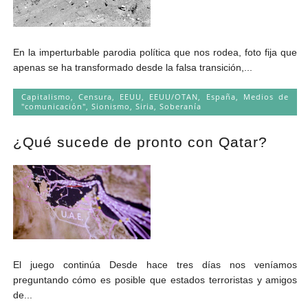
En la imperturbable parodia política que nos rodea, foto fija que
apenas se ha transformado desde la falsa transición,...
Capitalismo
,
Censura
,
EEUU
,
EEUU/OTAN
,
España
,
Medios de
"comunicación"
,
Sionismo
,
Siria
,
Soberanía
¿Qué sucede de pronto con Qatar?
El juego continúa Desde hace tres días nos veníamos
preguntando cómo es posible que estados terroristas y amigos
de...