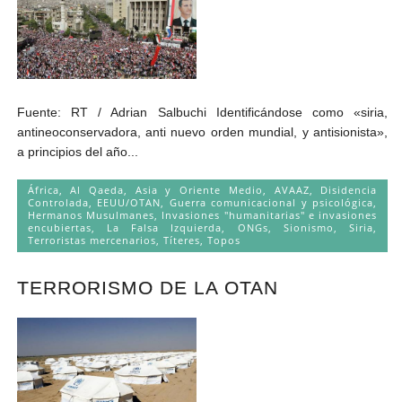
Fuente: RT / Adrian Salbuchi Identificándose como «siria,
antineoconservadora, anti nuevo orden mundial, y antisionista»,
a principios del año...
África
,
Al Qaeda
,
Asia y Oriente Medio
,
AVAAZ
,
Disidencia
Controlada
,
EEUU/OTAN
,
Guerra comunicacional y psicológica
,
Hermanos Musulmanes
,
Invasiones "humanitarias" e invasiones
encubiertas
,
La Falsa Izquierda
,
ONGs
,
Sionismo
,
Siria
,
Terroristas mercenarios
,
Títeres
,
Topos
TERRORISMO DE LA OTAN