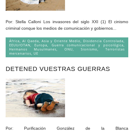
Por: Stella Calloni Los invasores del siglo XXI (1) El cinismo
criminal conque los medios de comunicación y gobiernos...
África
,
Al Qaeda
,
Asia y Oriente Medio
,
Disidencia Controlada
,
EEUU/OTAN
,
Europa
,
Guerra comunicacional y psicológica
,
Hermanos Musulmanes
,
ONU
,
Sionismo
,
Terroristas
mercenarios
,
UE
DETENED VUESTRAS GUERRAS
Por: Purificación González de la Blanca