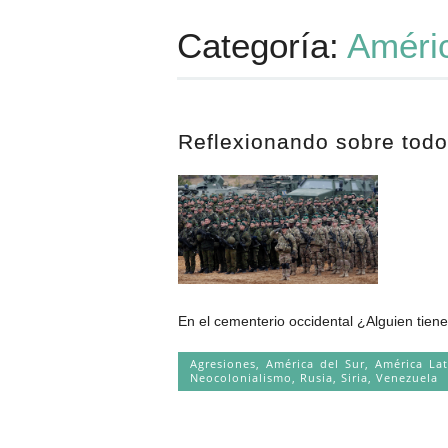
Categoría:
Améric
Reflexionando sobre todo
En el cementerio occidental ¿Alguien tiene
Agresiones
,
América del Sur
,
América Lat
Neocolonialismo
,
Rusia
,
Siria
,
Venezuela