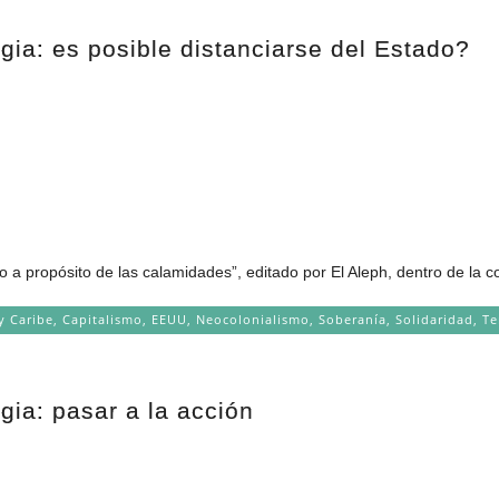
gia: es posible distanciarse del Estado?
o a propósito de las calamidades”, editado por El Aleph, dentro de la c
y Caribe
,
Capitalismo
,
EEUU
,
Neocolonialismo
,
Soberanía
,
Solidaridad
,
Te
gia: pasar a la acción