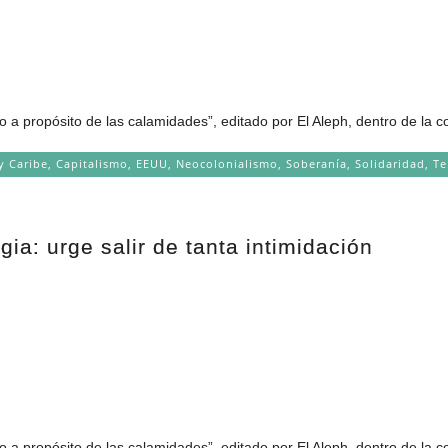
o a propósito de las calamidades”, editado por El Aleph, dentro de la c
y Caribe
,
Capitalismo
,
EEUU
,
Neocolonialismo
,
Soberanía
,
Solidaridad
,
Te
ia: urge salir de tanta intimidación
o a propósito de las calamidades”, editado por El Aleph, dentro de la c