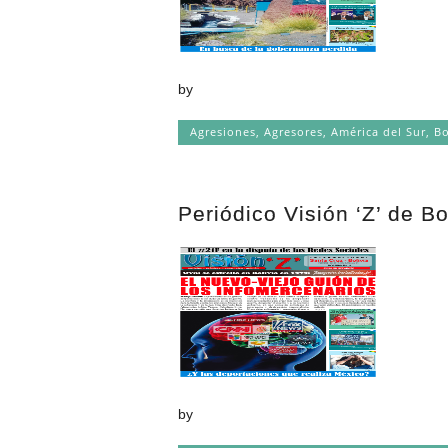
by
Agresiones
,
Agresores
,
América del Sur
,
Bo
Periódico Visión ‘Z’ de B
by