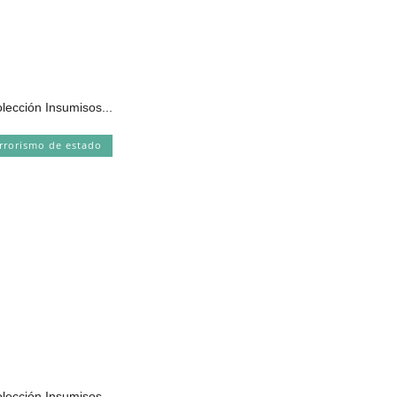
olección Insumisos...
rrorismo de estado
olección Insumisos...