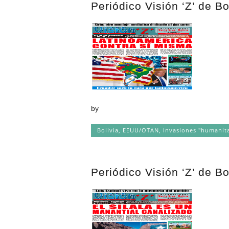
Periódico Visión ‘Z’ de Bo
by
Bolivia
,
EEUU/OTAN
,
Invasiones "humanita
Periódico Visión ‘Z’ de B