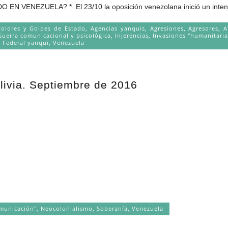
* El 23/10 la oposición venezolana inició un intento de
Colores y Golpes de Estado
,
Agencias yanquis
,
Agresiones
,
Agresores
,
A
Guerra comunicacional y psicológica
,
Injerencias
,
Invasiones "humanitaria
 Federal yanqui
,
Venezuela
olivia. Septiembre de 2016
municación"
,
Neocolonialismo
,
Soberanía
,
Venezuela