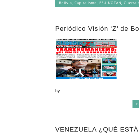
Bolivia
,
Capitalismo
,
EEUU/OTAN
,
Guerra 
Periódico Visión ‘Z’ de B
by
B
VENEZUELA ¿QUÉ ESTÁ