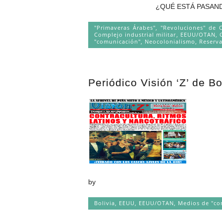
¿QUÉ ESTÁ PASANDO EN VENEZUELA? 
"Primaveras Árabes", "Revoluciones" de 
Complejo industrial militar
,
EEUU/OTAN
,
"comunicación"
,
Neocolonialismo
,
Reserva
Periódico Visión ‘Z’ de B
by
Bolivia
,
EEUU
,
EEUU/OTAN
,
Medios de "co