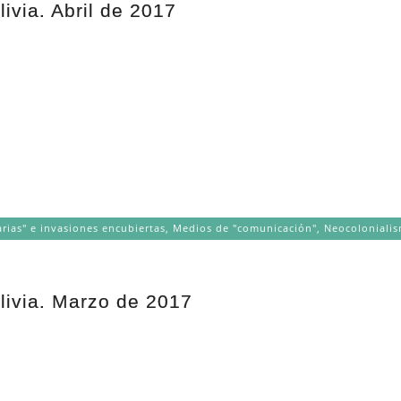
livia. Abril de 2017
rias" e invasiones encubiertas
,
Medios de "comunicación"
,
Neocoloniali
olivia. Marzo de 2017