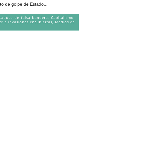
 golpe de Estado...
taques de falsa bandera
,
Capitalismo
,
s" e invasiones encubiertas
,
Medios de