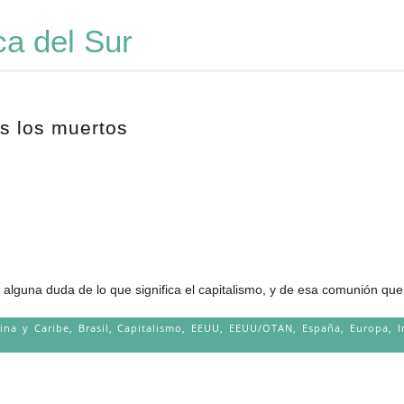
a del Sur
s los muertos
 alguna duda de lo que significa el capitalismo, y de esa comunión que.
ina y Caribe
,
Brasil
,
Capitalismo
,
EEUU
,
EEUU/OTAN
,
España
,
Europa
,
I