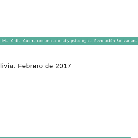
livia
,
Chile
,
Guerra comunicacional y psicológica
,
Revolución Bolivariana
olivia. Febrero de 2017