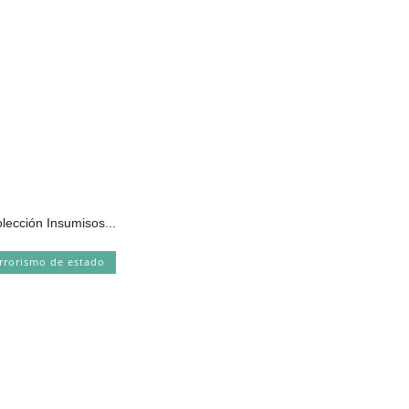
olección Insumisos...
rrorismo de estado