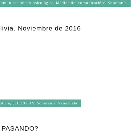
comunicacional y psicológica
,
Medios de "comunicación"
,
Soberanía
olivia. Noviembre de 2016
olivia
,
EEUU/OTAN
,
Soberanía
,
Venezuela
 PASANDO?