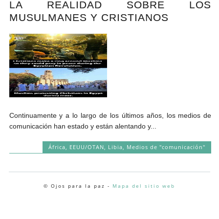
LA REALIDAD SOBRE LOS
Andrés Vázquez de Sola
MUSULMANES Y CRISTIANOS
Continuamente y a lo largo de los últimos años, los medios de
comunicación han estado y están alentando y...
África
,
EEUU/OTAN
,
Libia
,
Medios de "comunicación"
© Ojos para la paz -
Mapa del sitio web