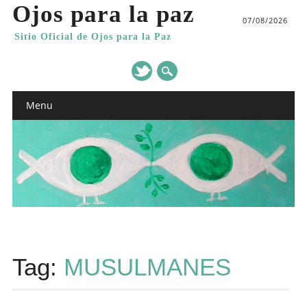
Ojos para la paz
07/08/2026
Sitio Oficial de Ojos para la Paz
Main menu
Skip
Menu
to
content
Tag:
MUSULMANES