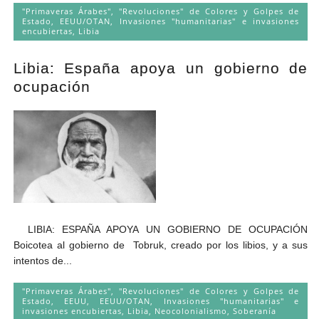
"Primaveras Árabes", "Revoluciones" de Colores y Golpes de
Estado
,
EEUU/OTAN
,
Invasiones "humanitarias" e invasiones
encubiertas
,
Libia
Libia: España apoya un gobierno de
ocupación
LIBIA: ESPAÑA APOYA UN GOBIERNO DE OCUPACIÓN
Boicotea al gobierno de Tobruk, creado por los libios, y a sus
intentos de...
"Primaveras Árabes", "Revoluciones" de Colores y Golpes de
Estado
,
EEUU
,
EEUU/OTAN
,
Invasiones "humanitarias" e
invasiones encubiertas
,
Libia
,
Neocolonialismo
,
Soberanía