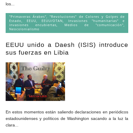
los...
"Primaveras Árabes", "Revoluciones" de Colores y Golpes de
Estado
,
EEUU
,
EEUU/OTAN
,
Invasiones "humanitarias" e
invasiones encubiertas
,
Medios de "comunicación"
,
Neocolonialismo
EEUU unido a Daesh (ISIS) introduce
sus fuerzas en Libia
En estos momentos están saliendo declaraciones en periódicos
estadounidenses y políticos de Washington sacando a la luz la
clara...