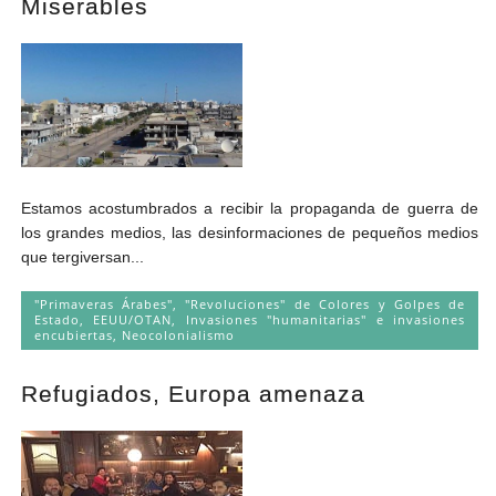
Miserables
Estamos acostumbrados a recibir la propaganda de guerra de
los grandes medios, las desinformaciones de pequeños medios
que tergiversan...
"Primaveras Árabes", "Revoluciones" de Colores y Golpes de
Estado
,
EEUU/OTAN
,
Invasiones "humanitarias" e invasiones
encubiertas
,
Neocolonialismo
Refugiados, Europa amenaza