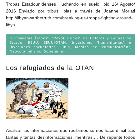
Tropas Estadounidenses luchando en suelo libio 16/ Agosto/
2016 Enviado por tribus libias a través de Joanne Moriati
http://libyanwarthetruth.com/breaking-us-troops-fighting-ground-
libya...
"Primaveras Árabes", "Revoluciones" de Colores y Golpes de
Estado
,
EEUU
,
EEUU/OTAN
,
Invasiones "humanitarias" e
invasiones encubiertas
,
Libia
,
Medios de "comunicación"
,
Neocolonialismo
,
Soberanía
Los refugiados de la OTAN
Analizar las informaciones que recibimos se nos hace difícil tras
tantas y tantas desinformaciones, mentiras,… De repente todos