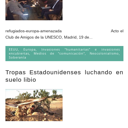
refugiados-europa-amenazada Acto el
Club de Amigos de la UNESCO, Madrid, 19 de...
EEUU
,
Europa
,
Invasiones "humanitarias" e invasiones
encubiertas
,
Medios de "comunicación"
,
Neocolonialismo
,
Soberanía
Tropas Estadounidenses luchando en
suelo libio