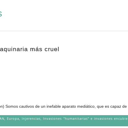
s
maquinaria más cruel
n) Somos cautivos de un inefable aparato mediático, que es capaz de co
AN
,
Europa
,
Injerencias
,
Invasiones "humanitarias" e invasiones encubie