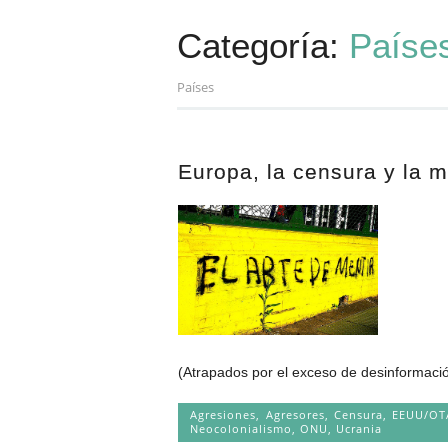
Categoría:
Paíse
Países
Europa, la censura y la 
(Atrapados por el exceso de desinformació
Agresiones
,
Agresores
,
Censura
,
EEUU/OT
Neocolonialismo
,
ONU
,
Ucrania