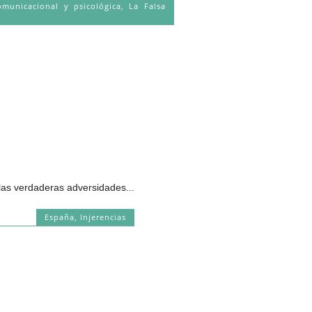
omunicacional y psicológica
,
La Falsa
las verdaderas adversidades...
España
,
Injerencias