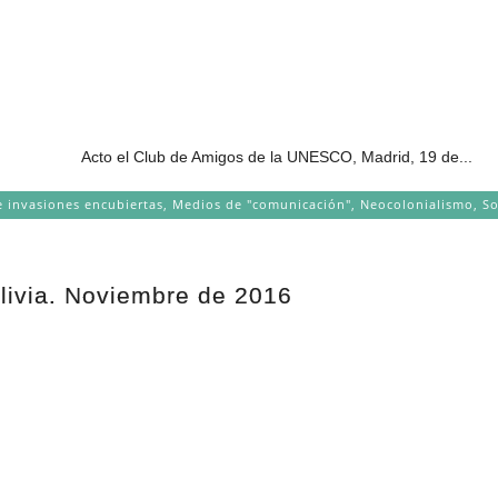
o el Club de Amigos de la UNESCO, Madrid, 19 de...
e invasiones encubiertas
,
Medios de "comunicación"
,
Neocolonialismo
,
So
olivia. Noviembre de 2016