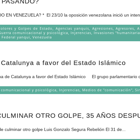
 PASANDO?
* El 23/10 la oposición venezolana inició un intento de
Colores y Golpes de Estado
,
Agencias yanquis
,
Agresiones
,
Agresores
,
A
Guerra comunicacional y psicológica
,
Injerencias
,
Invasiones "humanitaria
 Federal yanqui
,
Venezuela
Catalunya a favor del Estado Islámico
 a favor del Estado Islámico El grupo parlamentario de E
 comunicacional y psicológica
,
Injerencias
,
Medios de "comunicación"
,
Si
CULMINAR OTRO GOLPE, 35 AÑOS DESP
e culminar otro golpe Luis Gonzalo Segura Rebelión El 31 de...