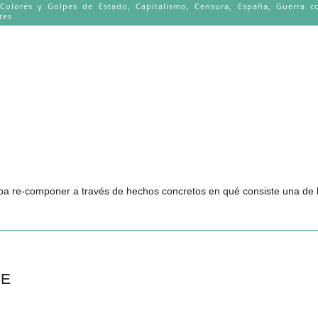
 Colores y Golpes de Estado
,
Capitalismo
,
Censura
,
España
,
Guerra c
res
aba re-componer a través de hechos concretos en qué consiste una de 
OE