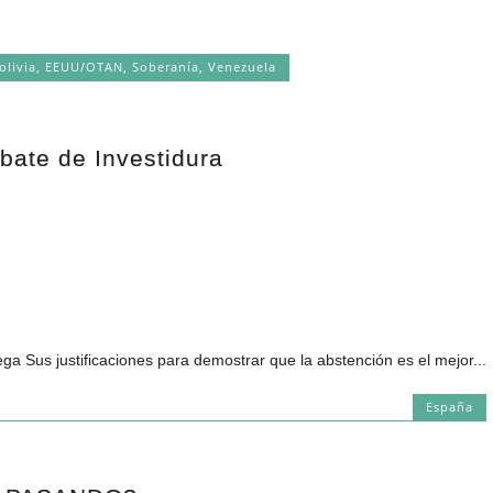
olivia
,
EEUU/OTAN
,
Soberanía
,
Venezuela
bate de Investidura
iega Sus justificaciones para demostrar que la abstención es el mejor...
España