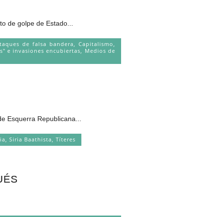
 golpe de Estado...
taques de falsa bandera
,
Capitalismo
,
s" e invasiones encubiertas
,
Medios de
squerra Republicana...
ria
,
Siria Baathista
,
Títeres
UÉS