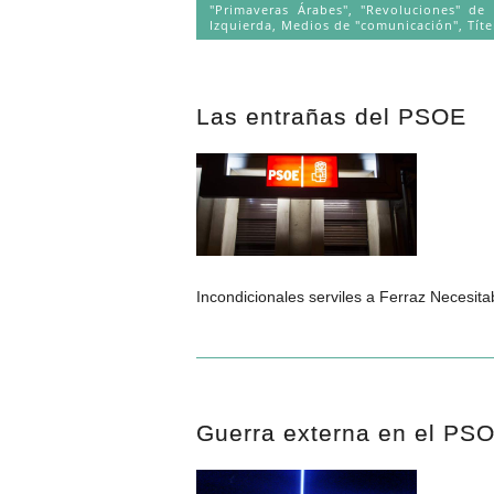
"Primaveras Árabes", "Revoluciones" de
Izquierda
,
Medios de "comunicación"
,
Títe
Las entrañas del PSOE
Incondicionales serviles a Ferraz Necesit
Guerra externa en el PS