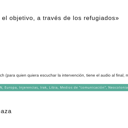
l objetivo, a través de los refugiados»
(para quien quiera escuchar la intervención, tiene el audio al final, 
AN
,
Europa
,
Injerencias
,
Irak
,
Libia
,
Medios de "comunicación"
,
Neocolonia
naza