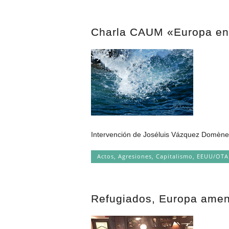
Charla CAUM «Europa en e
Intervención de Joséluis Vázquez Domènech 
Actos
,
Agresiones
,
Capitalismo
,
EEUU/OT
Refugiados, Europa ame