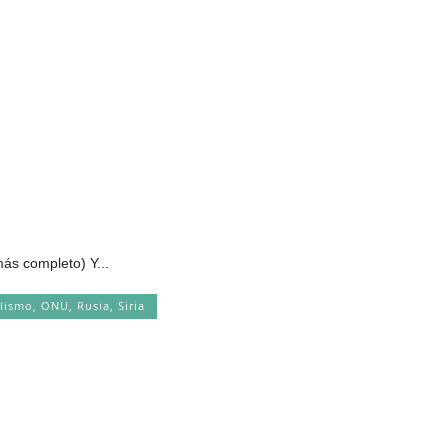
más completo) Y...
lismo
,
ONU
,
Rusia
,
Siria