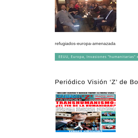
refugiados-europa-amenazada Act
EEUU
,
Europa
,
Invasiones "humanitarias" 
Periódico Visión ‘Z’ de B