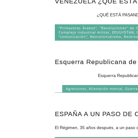
VENEZUELA ¿QUÉ ESTÁ
¿QUÉ ESTÁ PASANDO EN VENEZUELA? 
"Primaveras Árabes", "Revoluciones" de 
Complejo industrial militar
,
EEUU/OTAN
,
"comunicación"
,
Neocolonialismo
,
Reserva
Esquerra Republicana de 
Esquerra Republicana de Catalunya
Agresiones
,
Alienación mental
,
Guerra
ESPAÑA A UN PASO DE 
El Régimen, 35 años después, a un paso d