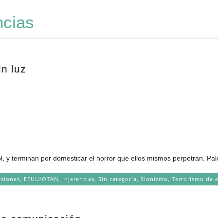
ncias
n luz
, y terminan por domesticar el horror que ellos mismos perpetran. Pale
esiones
,
EEUU/OTAN
,
Injerencias
,
Sin categoría
,
Sionismo
,
Terrorismo de 