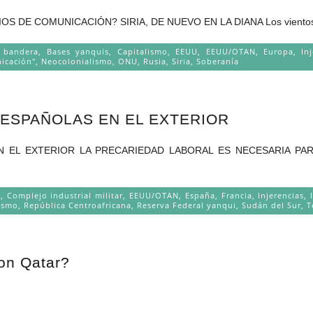
E COMUNICACIÓN? SIRIA, DE NUEVO EN LA DIANA Los vientos se
a bandera
,
Bases yanquis
,
Capitalismo
,
EEUU
,
EEUU/OTAN
,
Europa
,
In
icación"
,
Neocolonialismo
,
ONU
,
Rusia
,
Siria
,
Soberanía
 ESPAÑOLAS EN EL EXTERIOR
EN EL EXTERIOR LA PRECARIEDAD LABORAL ES NECESARIA P
o
,
Complejo industrial militar
,
EEUU/OTAN
,
España
,
Francia
,
Injerencias
,
ismo
,
República Centroafricana
,
Reserva Federal yanqui
,
Sudán del Sur
,
T
on Qatar?