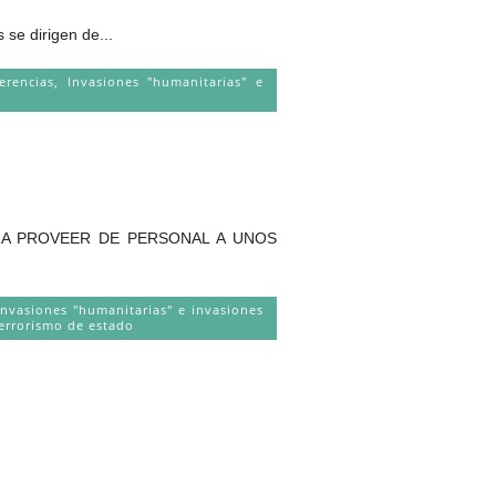
 dirigen de...
jerencias
,
Invasiones "humanitarias" e
ARA PROVEER DE PERSONAL A UNOS
Invasiones "humanitarias" e invasiones
errorismo de estado