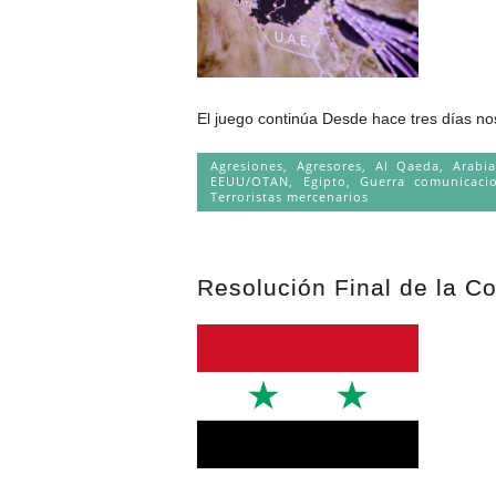
El juego continúa Desde hace tres días no
Agresiones
,
Agresores
,
Al Qaeda
,
Arabi
EEUU/OTAN
,
Egipto
,
Guerra comunicacio
Terroristas mercenarios
Resolución Final de la Co