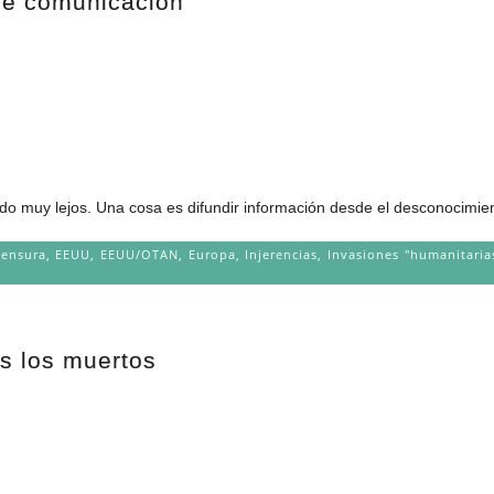
 de comunicación
do muy lejos. Una cosa es difundir información desde el desconocimient
ensura
,
EEUU
,
EEUU/OTAN
,
Europa
,
Injerencias
,
Invasiones "humanitaria
s los muertos