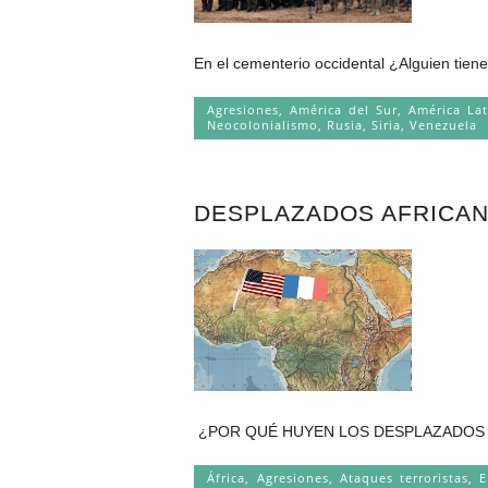
En el cementerio occidental ¿Alguien tiene
Agresiones
,
América del Sur
,
América Lat
Neocolonialismo
,
Rusia
,
Siria
,
Venezuela
DESPLAZADOS AFRICAN
¿POR QUÉ HUYEN LOS DESPLAZADOS AFRICA
África
,
Agresiones
,
Ataques terroristas
,