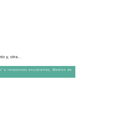
o y, otra...
s" e invasiones encubiertas
,
Medios de