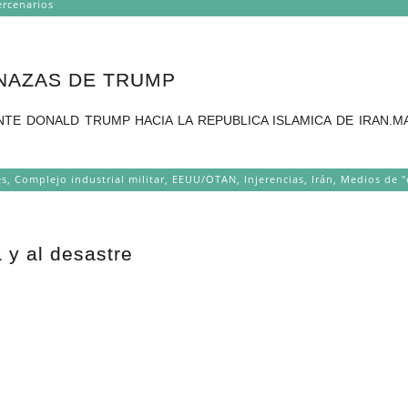
ercenarios
ENAZAS DE TRUMP
TE DONALD TRUMP HACIA LA REPUBLICA ISLAMICA DE IRAN.MA
es
,
Complejo industrial militar
,
EEUU/OTAN
,
Injerencias
,
Irán
,
Medios de "
 y al desastre