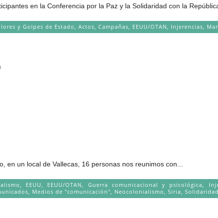
antes en la Conferencia por la Paz y la Solidaridad con la República
olores y Golpes de Estado
,
Actos
,
Campañas
,
EEUU/OTAN
,
Injerencias
,
Man
)
o, en un local de Vallecas, 16 personas nos reunimos con...
talismo
,
EEUU
,
EEUU/OTAN
,
Guerra comunicacional y psicológica
,
Inj
municados
,
Medios de "comunicación"
,
Neocolonialismo
,
Siria
,
Solidarida