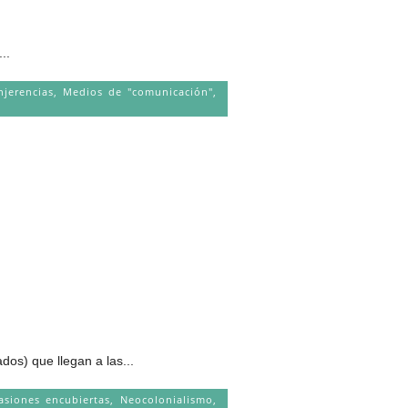
..
njerencias
,
Medios de "comunicación"
,
) que llegan a las...
asiones encubiertas
,
Neocolonialismo
,