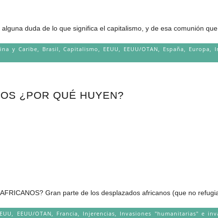
 alguna duda de lo que significa el capitalismo, y de esa comunión que.
ina y Caribe
,
Brasil
,
Capitalismo
,
EEUU
,
EEUU/OTAN
,
España
,
Europa
,
I
OS ¿POR QUÉ HUYEN?
NOS? Gran parte de los desplazados africanos (que no refugiados
EEUU
,
EEUU/OTAN
,
Francia
,
Injerencias
,
Invasiones "humanitarias" e inv