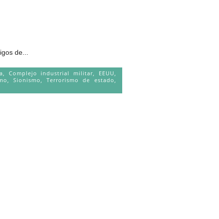
gos de...
a
,
Complejo industrial militar
,
EEUU
,
smo
,
Sionismo
,
Terrorismo de estado
,