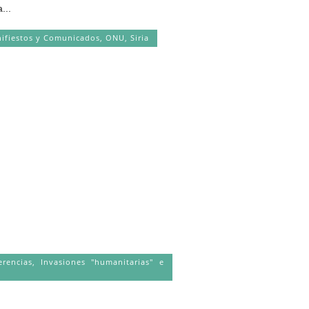
...
ifiestos y Comunicados
,
ONU
,
Siria
erencias
,
Invasiones "humanitarias" e
d