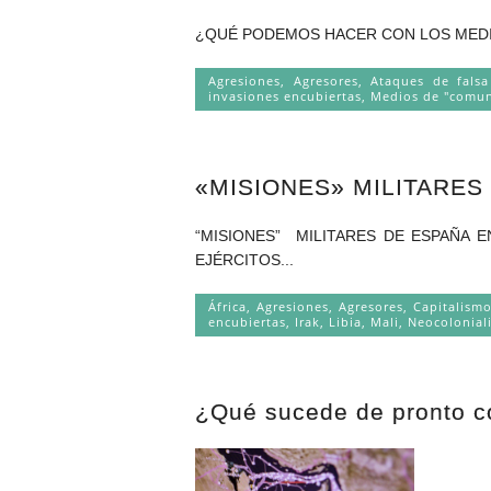
¿QUÉ PODEMOS HACER CON LOS MEDIOS D
Agresiones
,
Agresores
,
Ataques de fals
invasiones encubiertas
,
Medios de "comun
«MISIONES» MILITARES
“MISIONES” MILITARES DE ESPAÑA 
EJÉRCITOS...
África
,
Agresiones
,
Agresores
,
Capitalism
encubiertas
,
Irak
,
Libia
,
Mali
,
Neocolonial
¿Qué sucede de pronto c