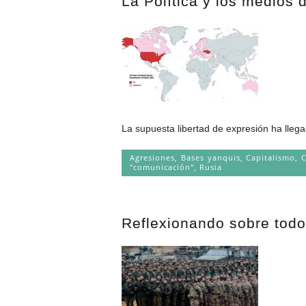
La Política y los medios
La supuesta libertad de expresión ha llega
Agresiones
,
Bases yanquis
,
Capitalismo
,
C
"comunicación"
,
Rusia
Reflexionando sobre todo