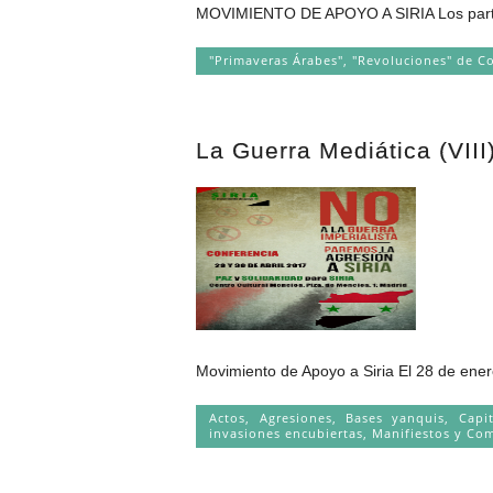
MOVIMIENTO DE APOYO A SIRIA Los particip
"Primaveras Árabes", "Revoluciones" de C
La Guerra Mediática (VIII
Movimiento de Apoyo a Siria El 28 de ener
Actos
,
Agresiones
,
Bases yanquis
,
Capi
invasiones encubiertas
,
Manifiestos y Co