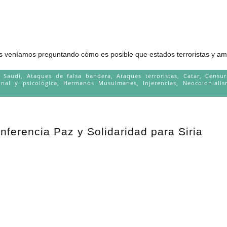
s veníamos preguntando cómo es posible que estados terroristas y ami
a Saudí
,
Ataques de falsa bandera
,
Ataques terroristas
,
Catar
,
Censur
nal y psicológica
,
Hermanos Musulmanes
,
Injerencias
,
Neocoloniali
nferencia Paz y Solidaridad para Siria