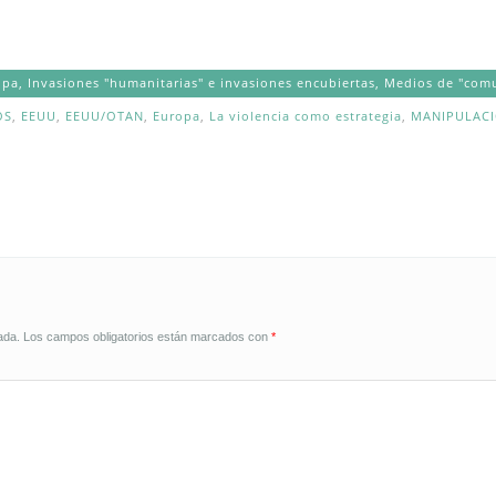
opa
,
Invasiones "humanitarias" e invasiones encubiertas
,
Medios de "comu
OS
,
EEUU
,
EEUU/OTAN
,
Europa
,
La violencia como estrategia
,
MANIPULAC
ada.
Los campos obligatorios están marcados con
*