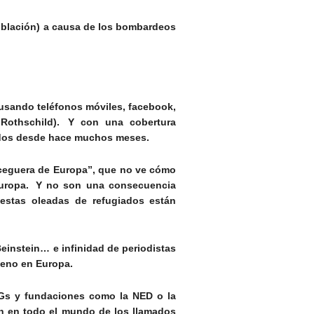
población) a causa de los bombardeos
 usando teléfonos móviles,
facebook
,
Rothschild). Y con
una cobertura
iados desde hace muchos meses.
la ceguera de Europa”, que no ve cómo
Europa. Y no son una consecuencia
 estas oleadas de refugiados están
einstein
… e infinidad de periodistas
lleno en Europa.
Gs
y fundaciones como la NED o la
n en todo el mundo de los llamados