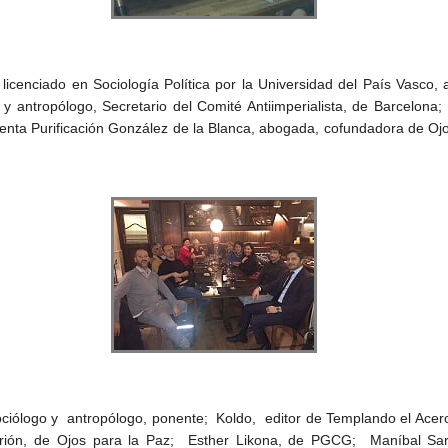
enciado en Sociología Política por la Universidad del País Vasco, art
o y antropólogo, Secretario del Comité Antiimperialista, de Barcelona;
senta Purificación González de la Blanca, abogada, cofundadora de Ojo
ciólogo y antropólogo, ponente; Koldo, editor de Templando el Acero;
rión, de Ojos para la Paz; Esther Likona, de PGCG; Maníbal Sark