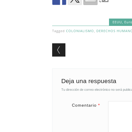
by
EEUU
,
Eur
Tagged
COLONIALISMO
,
DERECHOS HUMAN
Post navigation
Deja una respuesta
Tu dirección de correo electrónico no será public
Comentario
*