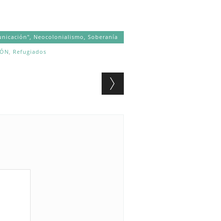
nicación"
,
Neocolonialismo
,
Soberanía
IÓN
,
Refugiados