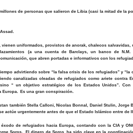
illones de personas que salieron de Libia (casi la mitad de la 
 Assad.
, vienen uniformados, provistos de anorak, chalecos salvavidas,
azamientos (a una cuenta de Barclays, un banco de N.M. 
 comunicación, que abren portadas e informativos con los refug
 tiempo advirtiendo sobre “la falsa crisis de los refugiados” y “
iendo canalizadas oleadas de refugiados como ariete contra 
 sino
“ un objetivo estratégico de los Estados Unidos”. Con
a Europa. Es una gran conspiración.
estan también Stella
Calloni
,
Nicolas
Bonnal
, Daniel Stulin, Jorge
B
e se actúe urgentemente antes de que el Estado Islámico entre de 
l éxodo de refugiados hacia Europa, contando con la CIA y
ON
rge Soros. El dinero de Soros ha sido clave en la coordinació