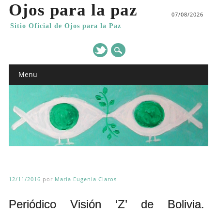
Ojos para la paz
07/08/2026
Sitio Oficial de Ojos para la Paz
Main menu
Skip
Menu
to
content
12/11/2016
por
María Eugenia Claros
Periódico Visión ‘Z’ de Bolivia.