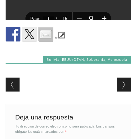
by
Bolivia
,
EEUU/OTAN
,
Soberanía
,
Venezuela
Post navigation
Deja una respuesta
Tu dirección de correo electrónico no será publicada.
Los campos
obligatorios están marcados con
*