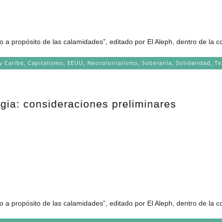
o a propósito de las calamidades”, editado por El Aleph, dentro de la c
y Caribe
,
Capitalismo
,
EEUU
,
Neocolonialismo
,
Soberanía
,
Solidaridad
,
Te
egia: consideraciones preliminares
o a propósito de las calamidades”, editado por El Aleph, dentro de la c