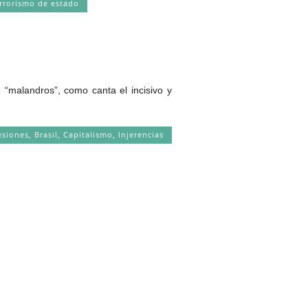
rrorismo de estado
os”, como canta el incisivo y
esiones
,
Brasil
,
Capitalismo
,
Injerencias