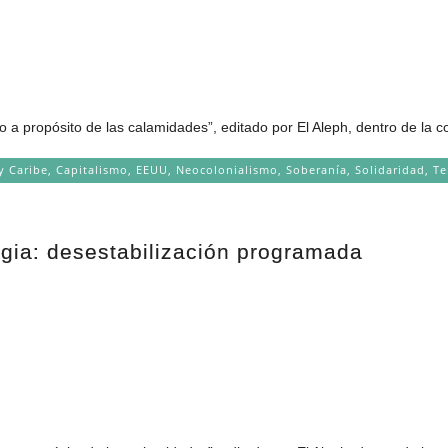
o a propósito de las calamidades”, editado por El Aleph, dentro de la c
y Caribe
,
Capitalismo
,
EEUU
,
Neocolonialismo
,
Soberanía
,
Solidaridad
,
Te
egia: desestabilización programada