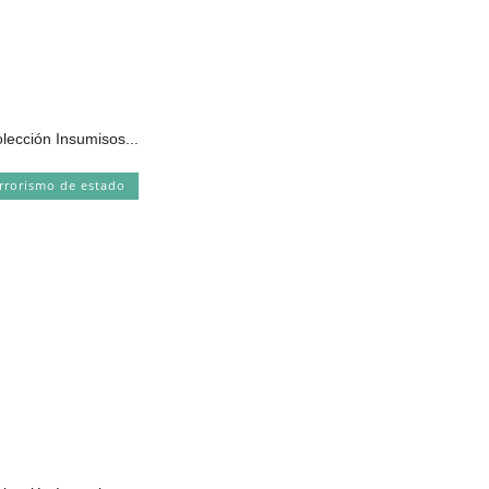
olección Insumisos...
rrorismo de estado