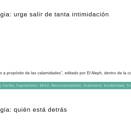
ia: urge salir de tanta intimidación
o a propósito de las calamidades”, editado por El Aleph, dentro de la c
y Caribe
,
Capitalismo
,
EEUU
,
Neocolonialismo
,
Soberanía
,
Solidaridad
,
Te
gia: quién está detrás