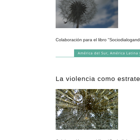
Colaboración para el libro “Sociodialogand
América del Sur
,
América Latina 
La violencia como estrat