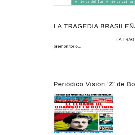
América del Sur
,
América Latina 
LA TRAGEDIA BRASILEÑ
LA TRAGEDIA BRASILEÑA Atilio B
premonitorio...
Periódico Visión ‘Z’ de B