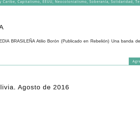
y Caribe
,
Capitalismo
,
EEUU
,
Neocolonialismo
,
Soberanía
,
Solidaridad
,
Te
A
orón (Publicado en Rebelión) Una banda de “malandr
Agr
olivia. Agosto de 2016