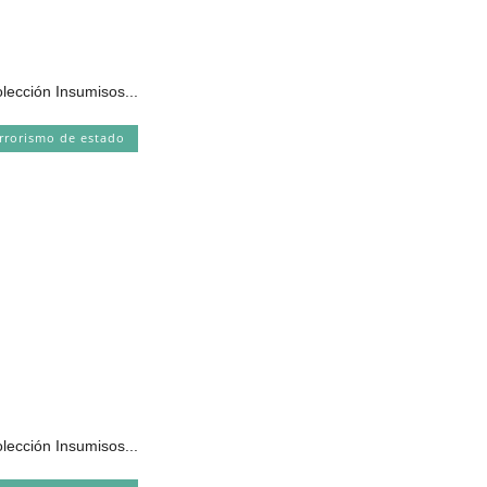
olección Insumisos...
rrorismo de estado
olección Insumisos...