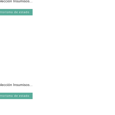
olección Insumisos...
rrorismo de estado
olección Insumisos...
rrorismo de estado