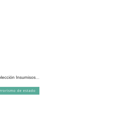
olección Insumisos...
rrorismo de estado