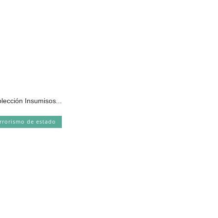
olección Insumisos...
rrorismo de estado