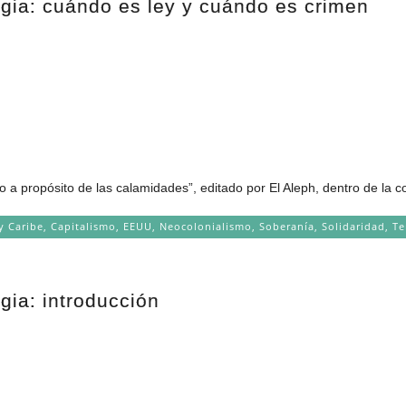
egia: cuándo es ley y cuándo es crimen
o a propósito de las calamidades”, editado por El Aleph, dentro de la c
y Caribe
,
Capitalismo
,
EEUU
,
Neocolonialismo
,
Soberanía
,
Solidaridad
,
Te
gia: introducción