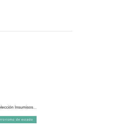
olección Insumisos...
rrorismo de estado