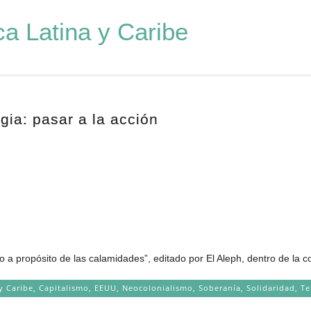
a Latina y Caribe
gia: pasar a la acción
o a propósito de las calamidades”, editado por El Aleph, dentro de la c
y Caribe
,
Capitalismo
,
EEUU
,
Neocolonialismo
,
Soberanía
,
Solidaridad
,
Te