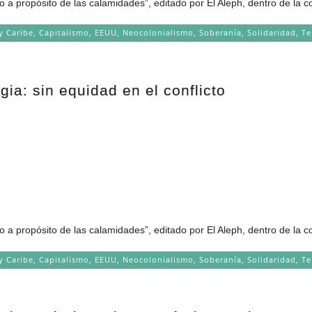
o a propósito de las calamidades”, editado por El Aleph, dentro de la c
y Caribe
,
Capitalismo
,
EEUU
,
Neocolonialismo
,
Soberanía
,
Solidaridad
,
Te
gia: sin equidad en el conflicto
o a propósito de las calamidades”, editado por El Aleph, dentro de la c
y Caribe
,
Capitalismo
,
EEUU
,
Neocolonialismo
,
Soberanía
,
Solidaridad
,
Te