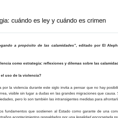
egia: cuándo es ley y cuándo es crimen
ogando a propósito de las calamidades”
, editado por El Alep
lencia como estrategia: reflexiones y dilemas sobre las calamida
el uso de la violencia?
por la violencia durante este siglo invita a pensar que no hay posibil
rrea, visible sin lugar a dudas en las grandes migraciones que causa.
edades, pero lo son también las intransigentes medidas para afrontarla
 los fundamentos que sostienen al Estado como garante de una convi
xtraños acontecimientos respaldados por una
legalidad encorsetada
pr