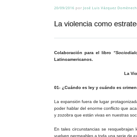
20/09/2016
por
José Luis Vázquez Domènech
La violencia como estrat
Colaboración para el libro
“Sociodial
Latinoamericanos.
La Vio
01- ¿Cuándo es ley y cuándo es crimen 
La expansión fuera de lugar protagonizada 
poder hablar del enorme conflicto que aca
y zozobra que están vivas en nuestras soci
En tales circunstancias se resquebrajan
vuelven permeables a toda una serie de e