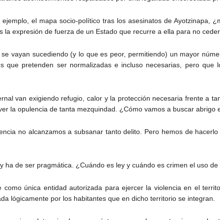
 ejemplo, el mapa socio-político tras los asesinatos de Ayotzinapa, 
 es la expresión de fuerza de un Estado que recurre a ella para no ceder
se vayan sucediendo (y lo que es peor, permitiendo) un mayor número
es que pretenden ser normalizadas e incluso necesarias, pero que l
al van exigiendo refugio, calor y la protección necesaria frente a t
ver la opulencia de tanta mezquindad. ¿Cómo vamos a buscar abrigo 
lencia no alcanzamos a subsanar tanto delito. Pero hemos de hacerlo
e y ha de ser pragmática. ¿Cuándo es ley y cuándo es crimen el uso de 
como única entidad autorizada para ejercer la violencia en el territ
ada lógicamente por los habitantes que en dicho territorio se integran.