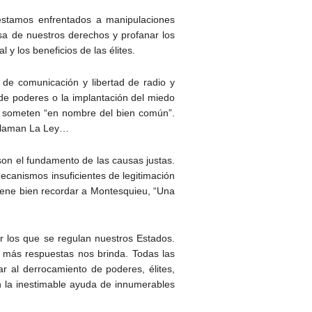
estamos enfrentados a manipulaciones
ensa de nuestros derechos y profanar los
y los beneficios de las élites.
s de comunicación y libertad de radio y
 de poderes o la implantación del miedo
s someten “en nombre del bien común”.
o llaman La Ley…
on el fundamento de las causas justas.
canismos insuficientes de legitimación
 Viene bien recordar a Montesquieu, “Una
or los que se regulan nuestros Estados.
 y más respuestas nos brinda. Todas las
ar al derrocamiento de poderes, élites,
on la inestimable ayuda de innumerables