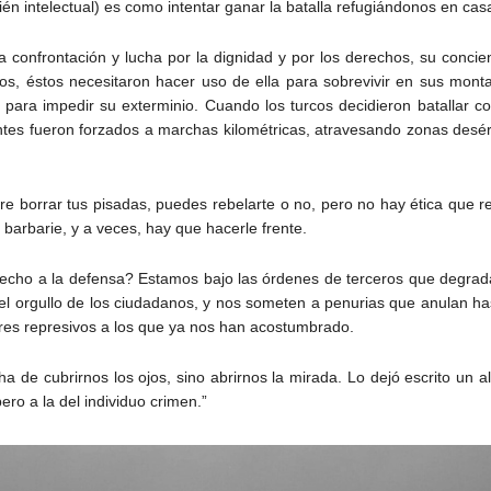
én intelectual) es como intentar ganar la batalla refugiándonos en cas
a confrontación y lucha por la dignidad y por los derechos, su concie
ios, éstos necesitaron hacer uso de ella para sobrevivir en sus mon
 para impedir su exterminio. Cuando los turcos decidieron batallar 
antes fueron forzados a marchas kilométricas, atravesando zonas desé
re borrar tus pisadas, puedes rebelarte o no, pero no hay ética que 
 barbarie, y a veces, hay que hacerle frente.
echo a la defensa? Estamos bajo las órdenes de terceros que degrad
l orgullo de los ciudadanos, y nos someten a penurias que anulan has
res represivos a los que ya nos han acostumbrado.
 ha de cubrirnos los ojos, sino abrirnos la mirada. Lo dejó escrito u
pero a la del individuo crimen.”