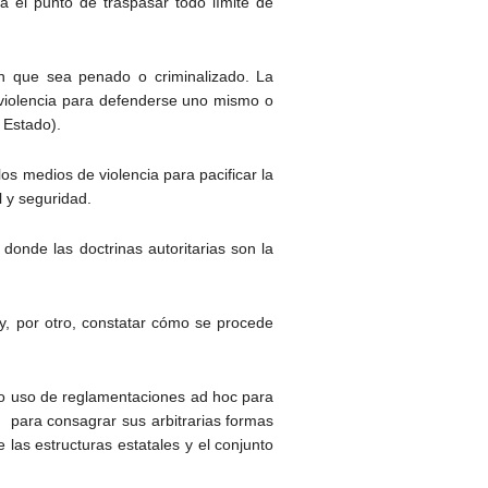
a el punto de traspasar todo límite de
in que sea penado o criminalizado. La
la violencia para defenderse uno mismo o
 Estado).
los medios de violencia para pacificar la
l y seguridad.
donde las doctrinas autoritarias son la
 y, por otro, constatar cómo se procede
vo uso de reglamentaciones ad hoc para
s para consagrar sus arbitrarias formas
las estructuras estatales y el conjunto