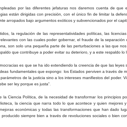
mpleadas por las diferentes jefaturas nos daremos cuenta de que 
egias están dirigidas con precisión, con el único fin de limitar la def
te arropados bajo argumentos exóticos y subvencionados por el capital 
idos, la regulación de las representatividades políticas, las licencia
relevantes con las cuales poder gobernar, el fraude de la separación
na, son solo una pequeña parte de las perturbaciones a las que no
paldo que contribuye a poder evitar su deterioro, y a este respaldo l
ocracias es que se ha ido extendiendo la creencia de que las leyes s
ideas fundamentales que expongo: los Estados perviven a través de me
parámetros de la justicia sino a los intereses manifiestos del poder.
ebe ser ley porque es justa”.
e la Ciencia Política, de la necesidad de transformar los principios p
blioteca, la ciencia que narra todo lo que acontece y quien mejores
as mejoras económicas y todas las transformaciones que han dado lug
n producido siempre bien a través de revoluciones sociales o bien c