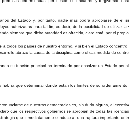
s premisas determinadas, pero éstas se encubren y tergiversan hast
anos del Estado y, por tanto, nadie más podrá apropiarse de él s
yes autorizadas para tal fin, es decir, de la posibilidad de utilizar 
ndo siempre que dicha autoridad es ofrecida, claro está, por el propio
e a todos los países de nuestro entorno, y si bien el Estado concentró 
sarrollo abrazó la causa de la disciplina como eficaz medida de contro
ndo su función principal ha terminado por ensalzar un Estado penal 
ado habría que determinar dónde están los límites de su ordenamiento
 pronunciarse de nuestras democracias es, sin duda alguna, el excesi
laro que los respectivos gobiernos se apropian de todas las licencia
 estrategia que inmediatamente conduce a una ruptura importante entre 