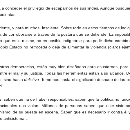
a conceder el privilegio de escaparnos de sus lindes. Aunque busquem
violentas.
ente, y para muchos, insolente. Sobre todo en estos tiempos de indig
a de corroborarse a través de la postura que se defiende. Es imposible
lo que es lo mismo, no es posible indignarse para pedir dicho cambio s
propio Estado no
retroceda
o deje de alimentar la violencia (claros ej
uestras democracias, están muy bien diseñados para asustarnos, para 
entre el mal y su justicia. Todas las herramientas están a su alcance
o, sino hasta
delictivo
. Tememos hasta el significado desnudo de las p
d.
os, saben que ha de haber responsables, saben que la política no func
nacionales nos violan. Millones de personas saben que este siste
ismo, de su puesta en escena. Saben que es necesario ir contra él y
se antisistema…