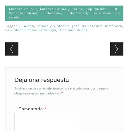
América del Sur
,
América Latina y Caribe
,
Capitalismo
,
EEUU
,
Neocolonialismo
,
Soberanía
,
Solidaridad
,
Terrorismo de
estado
Tagged
El Aleph
,
Estado y violencia
,
Joséluis Vázquez Domènech
,
La violencia como estrategia
,
Ojos para la paz
Post navigation
Deja una respuesta
Tu dirección de correo electrónico no será publicada.
Los campos
obligatorios están marcados con
*
Comentario
*