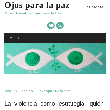
Ojos para la paz
09/08/2026
Sitio Oficial de Ojos para la Paz
Main menu
Skip
Menu
to
content
20/09/2016
por
José Luis Vázquez Domènech
La violencia como estrategia: quién