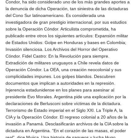
Condor, ha sido considerado uno de los más grandes aportes a
la denuncia de dicha Operación, tan siniestra de las dictaduras
del Cono Sur latinoamericano. Es considerada una
investigadora de gran prestigio internacional, por sus estudios
sobre la Operación Cóndor. Articulista comprometida, ha
publicado entre otros los siguientes artículos: Expansión militar
de Estados Unidos: Golpe en Honduras y bases en Colombia;
Invasión silenciosa. Los Archivos del Horror del Operativo
Cóndor. Fidel Castro: En la Revolución para siempre.
Extradición de militares uruguayos a Chile revela datos de
Operación Cóndor. La OEA, una creación neocolonial y sus
complicidades impunes. Los golpes blandos. Descubren
documentos que implican a autoridades en la represión.
Injerencia estadunidense en los planes para asesinar al
presidente Evo Morales. Argentina pide una explicación por la
declaraciones de Berlusconi sobre víctimas de la dictadura.
Terrorismo de Estado imperial en el Siglo XXI. La Triple A, la
CIA y la Operación Cóndor. El regreso colonial a 20 años de la
invasión a Panamá. Desclasificarán archivos de la CIA sobre la
dictadura en Argentina. “En el corazón de las masas, el poder
real”, dice Mujica. Una historia de saqueos y lucha Hugo