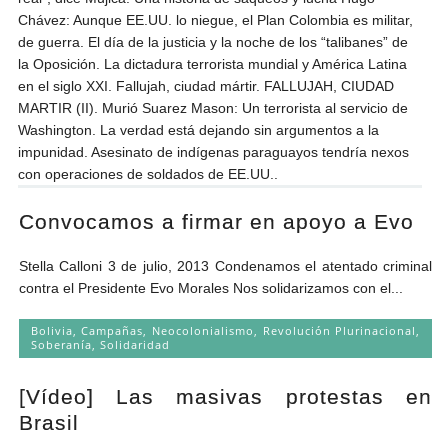
Chávez: Aunque EE.UU. lo niegue, el Plan Colombia es militar,
de guerra. El día de la justicia y la noche de los “talibanes” de
la Oposición. La dictadura terrorista mundial y América Latina
en el siglo XXI. Fallujah, ciudad mártir. FALLUJAH, CIUDAD
MARTIR (II). Murió Suarez Mason: Un terrorista al servicio de
Washington. La verdad está dejando sin argumentos a la
impunidad. Asesinato de indígenas paraguayos tendría nexos
con operaciones de soldados de EE.UU..
Convocamos a firmar en apoyo a Evo
Stella Calloni 3 de julio, 2013 Condenamos el atentado criminal
contra el Presidente Evo Morales Nos solidarizamos con el...
Bolivia
,
Campañas
,
Neocolonialismo
,
Revolución Plurinacional
,
Soberanía
,
Solidaridad
[Vídeo] Las masivas protestas en
Brasil