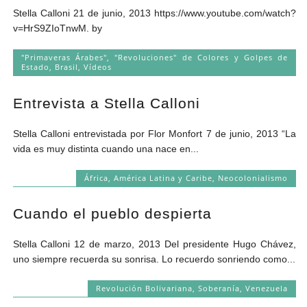
Stella Calloni 21 de junio, 2013 https://www.youtube.com/watch?
v=HrS9ZIoTnwM. by
"Primaveras Árabes", "Revoluciones" de Colores y Golpes de
Estado
,
Brasil
,
Vídeos
Entrevista a Stella Calloni
Stella Calloni entrevistada por Flor Monfort 7 de junio, 2013 “La
vida es muy distinta cuando una nace en...
África
,
América Latina y Caribe
,
Neocolonialismo
Cuando el pueblo despierta
Stella Calloni 12 de marzo, 2013 Del presidente Hugo Chávez,
uno siempre recuerda su sonrisa. Lo recuerdo sonriendo como...
Revolución Bolivariana
,
Soberanía
,
Venezuela