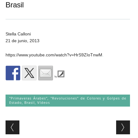
Brasil
Andrés Vázquez de Sola
Stella Calloni
21 de junio, 2013
https://www.youtube.com/watch?v=HrS9ZIoTnwM
.
by
"Primaveras Árabes", "Revoluciones" de Colores y Golpes de
Estado
,
Brasil
,
Vídeos
Post navigation