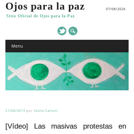
Ojos para la paz
07/08/2026
Sitio Oficial de Ojos para la Paz
Main menu
Skip
Menu
to
content
21/06/2013
por
Stella Calloni
[Vídeo] Las masivas protestas en