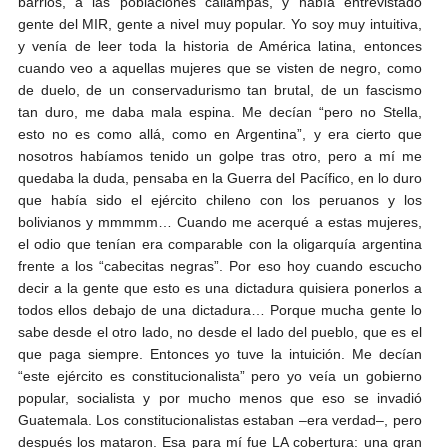
barrios, a las poblaciones callampas, y había entrevistado
gente del MIR, gente a nivel muy popular. Yo soy muy intuitiva,
y venía de leer toda la historia de América latina, entonces
cuando veo a aquellas mujeres que se visten de negro, como
de duelo, de un conservadurismo tan brutal, de un fascismo
tan duro, me daba mala espina. Me decían “pero no Stella,
esto no es como allá, como en Argentina”, y era cierto que
nosotros habíamos tenido un golpe tras otro, pero a mí me
quedaba la duda, pensaba en la Guerra del Pacífico, en lo duro
que había sido el ejército chileno con los peruanos y los
bolivianos y mmmmm… Cuando me acerqué a estas mujeres,
el odio que tenían era comparable con la oligarquía argentina
frente a los “cabecitas negras”. Por eso hoy cuando escucho
decir a la gente que esto es una dictadura quisiera ponerlos a
todos ellos debajo de una dictadura… Porque mucha gente lo
sabe desde el otro lado, no desde el lado del pueblo, que es el
que paga siempre. Entonces yo tuve la intuición. Me decían
“este ejército es constitucionalista” pero yo veía un gobierno
popular, socialista y por mucho menos que eso se invadió
Guatemala. Los constitucionalistas estaban –era verdad–, pero
después los mataron. Esa para mí fue LA cobertura: una gran