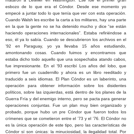
esbozo de lo que era el Cóndor. Desde ese momento yo
empecé a juntar todo lo que tenía que ver con esta operación.
Cuando Walsh les escribe la carta a los militares, hay una parte
en la que la gente no se ha detenido mucho y dice “se están
haciendo operaciones internacionales”. Estaba refiriéndose a
eso, él ya lo sabía. Cuando se descubrieron los archivos en el
’92 en Paraguay, yo ya llevaba 15 años estudiando,
amontonando cosas. Cuando fuimos y encontramos que
estaba dicho todo aquello que una sospechaba atando cabos,
fue impresionante. En el ’93 escribí Los años del lobo, que
primero fue un cuadernillo y ahora es un libro reeditado y
traducido a seis idiomas. El Plan Cóndor es un laberinto, una
operación para obtener información sobre los disidentes
políticos, sobre las izquierdas, está dentro de los planes de la
Guerra Fría y del enemigo interno, pero se pacta para generar
operaciones conjuntas. Fue un plan muy bien organizado y
probado, porque hubo un pre Cóndor que fueron todos los
crímenes que se cometieron entre el ’73 y el ’76. El Cóndor no
es la única operación de este tipo, pero las características de
Cóndor sí son únicas: la minuciosidad, la ilegalidad total. Por