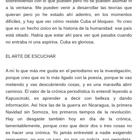
sobreviviendo con lo que pueden pero no se pueden asomar ni
a la ventana. Me pueden venir a desarrollar las teorías que
quieran pero yo he estado ahí adentro, en los momentos
difíciles, y hay que ver cómo resiste Cuba el bloqueo. Yo creo
que es un hecho único en la historia de la humanidad: ese país
está sitiado. Había que estar ahí para ver qué pasaba cuando
no entraba ni una aspirina. Cuba es gloriosa.
EL ARTE DE ESCUCHAR
A mí lo que más me gusta en el periodismo es la investigación,
porque creo que es lo más ligado con la poesía, porque te vas
metiendo y vas descubriendo cosas, y es una maravilla abrir
caminos. El valor de la crónica periodística lo entendí leyendo a
Kapuscinski, es aprender a decir con belleza y dando
información. Así hice las de la guerra en Nicaragua, la primera
Navidad sin Somoza, los primeros tiempos de la revolución.
Hay un desgaste también hoy en día de la crónica,
lamentablemente, porque creo que decir dos o tres cosas no
es hacer una crónica. Yo jamás entrevisté a nadie exigiendo
respuestas: no sos un juez, no sos un policía, sos periodista.