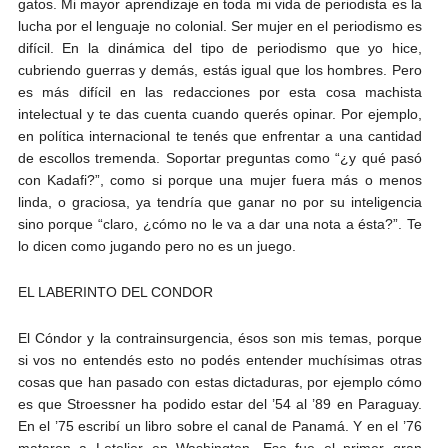
gatos. Mi mayor aprendizaje en toda mi vida de periodista es la
lucha por el lenguaje no colonial. Ser mujer en el periodismo es
difícil. En la dinámica del tipo de periodismo que yo hice,
cubriendo guerras y demás, estás igual que los hombres. Pero
es más difícil en las redacciones por esta cosa machista
intelectual y te das cuenta cuando querés opinar. Por ejemplo,
en política internacional te tenés que enfrentar a una cantidad
de escollos tremenda. Soportar preguntas como “¿y qué pasó
con Kadafi?”, como si porque una mujer fuera más o menos
linda, o graciosa, ya tendría que ganar no por su inteligencia
sino porque “claro, ¿cómo no le va a dar una nota a ésta?”. Te
lo dicen como jugando pero no es un juego.
EL LABERINTO DEL CONDOR
El Cóndor y la contrainsurgencia, ésos son mis temas, porque
si vos no entendés esto no podés entender muchísimas otras
cosas que han pasado con estas dictaduras, por ejemplo cómo
es que Stroessner ha podido estar del ’54 al ’89 en Paraguay.
En el ’75 escribí un libro sobre el canal de Panamá. Y en el ’76
mataron a Letelier en Washington. Ese fue el primer gran