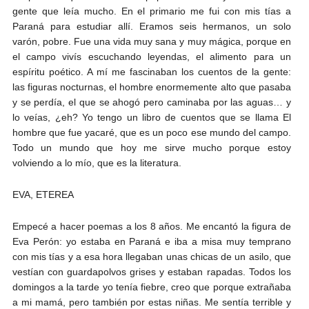
gente que leía mucho. En el primario me fui con mis tías a
Paraná para estudiar allí. Eramos seis hermanos, un solo
varón, pobre. Fue una vida muy sana y muy mágica, porque en
el campo vivís escuchando leyendas, el alimento para un
espíritu poético. A mí me fascinaban los cuentos de la gente:
las figuras nocturnas, el hombre enormemente alto que pasaba
y se perdía, el que se ahogó pero caminaba por las aguas… y
lo veías, ¿eh? Yo tengo un libro de cuentos que se llama El
hombre que fue yacaré, que es un poco ese mundo del campo.
Todo un mundo que hoy me sirve mucho porque estoy
volviendo a lo mío, que es la literatura.
EVA, ETEREA
Empecé a hacer poemas a los 8 años. Me encantó la figura de
Eva Perón: yo estaba en Paraná e iba a misa muy temprano
con mis tías y a esa hora llegaban unas chicas de un asilo, que
vestían con guardapolvos grises y estaban rapadas. Todos los
domingos a la tarde yo tenía fiebre, creo que porque extrañaba
a mi mamá, pero también por estas niñas. Me sentía terrible y