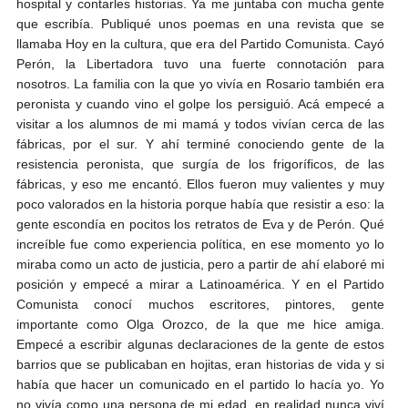
hospital y contarles historias. Ya me juntaba con mucha gente
que escribía. Publiqué unos poemas en una revista que se
llamaba Hoy en la cultura, que era del Partido Comunista. Cayó
Perón, la Libertadora tuvo una fuerte connotación para
nosotros. La familia con la que yo vivía en Rosario también era
peronista y cuando vino el golpe los persiguió. Acá empecé a
visitar a los alumnos de mi mamá y todos vivían cerca de las
fábricas, por el sur. Y ahí terminé conociendo gente de la
resistencia peronista, que surgía de los frigoríficos, de las
fábricas, y eso me encantó. Ellos fueron muy valientes y muy
poco valorados en la historia porque había que resistir a eso: la
gente escondía en pocitos los retratos de Eva y de Perón. Qué
increíble fue como experiencia política, en ese momento yo lo
miraba como un acto de justicia, pero a partir de ahí elaboré mi
posición y empecé a mirar a Latinoamérica. Y en el Partido
Comunista conocí muchos escritores, pintores, gente
importante como Olga Orozco, de la que me hice amiga.
Empecé a escribir algunas declaraciones de la gente de estos
barrios que se publicaban en hojitas, eran historias de vida y si
había que hacer un comunicado en el partido lo hacía yo. Yo
no vivía como una persona de mi edad, en realidad nunca viví