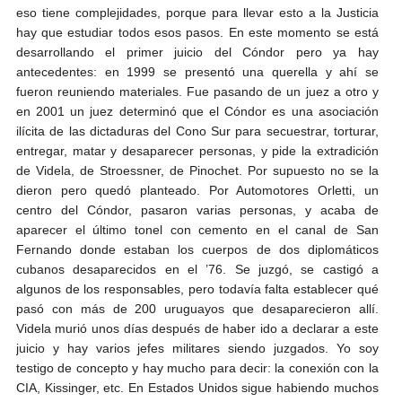
eso tiene complejidades, porque para llevar esto a la Justicia
hay que estudiar todos esos pasos. En este momento se está
desarrollando el primer juicio del Cóndor pero ya hay
antecedentes: en 1999 se presentó una querella y ahí se
fueron reuniendo materiales. Fue pasando de un juez a otro y
en 2001 un juez determinó que el Cóndor es una asociación
ilícita de las dictaduras del Cono Sur para secuestrar, torturar,
entregar, matar y desaparecer personas, y pide la extradición
de Videla, de Stroessner, de Pinochet. Por supuesto no se la
dieron pero quedó planteado. Por Automotores Orletti, un
centro del Cóndor, pasaron varias personas, y acaba de
aparecer el último tonel con cemento en el canal de San
Fernando donde estaban los cuerpos de dos diplomáticos
cubanos desaparecidos en el ’76. Se juzgó, se castigó a
algunos de los responsables, pero todavía falta establecer qué
pasó con más de 200 uruguayos que desaparecieron allí.
Videla murió unos días después de haber ido a declarar a este
juicio y hay varios jefes militares siendo juzgados. Yo soy
testigo de concepto y hay mucho para decir: la conexión con la
CIA, Kissinger, etc. En Estados Unidos sigue habiendo muchos