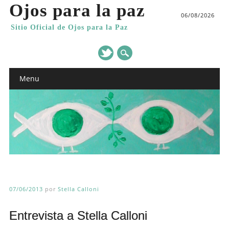
Ojos para la paz
06/08/2026
Sitio Oficial de Ojos para la Paz
Main menu
Skip
Menu
to
content
07/06/2013
por
Stella Calloni
Entrevista a Stella Calloni