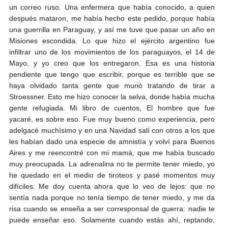
un correo ruso. Una enfermera que había conocido, a quien
después mataron, me había hecho este pedido, porque había
una guerrilla en Paraguay, y así me tuve que pasar un año en
Misiones escondida. Lo que hizo el ejército argentino fue
infiltrar uno de los movimientos de los paraguayos, el 14 de
Mayo, y yo creo que los entregaron. Esa es una historia
pendiente que tengo que escribir, porque es terrible que se
haya olvidado tanta gente que murió tratando de tirar a
Stroessner. Esto me hizo conocer la selva, donde había mucha
gente refugiada. Mi libro de cuentos, El hombre que fue
yacaré, es sobre eso. Fue muy bueno como experiencia, pero
adelgacé muchísimo y en una Navidad salí con otros a los que
les habían dado una especie de amnistía y volví para Buenos
Aires y me reencontré con mi mamá, que me había buscado
muy preocupada. La adrenalina no te permite tener miedo, yo
he quedado en el medio de tiroteos y pasé momentos muy
difíciles. Me doy cuenta ahora que lo veo de lejos: que no
sentía nada porque no tenía tiempo de tener miedo, y me da
risa cuando se enseña a ser corresponsal de guerra: nadie te
puede enseñar eso. Solamente cuando estás ahí, reptando,