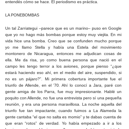
entendés cómo se hace. El periodismo es práctica.
LA PONEBOMBAS
Un tal Zarriategui –parece que es un marino– puso en Google
que yo no hago más bombas porque estoy muy viejita. En mi
vida hice una bomba. Creo que se confunden mucho porque
yo me llamo Stella y había una Estela del movimiento
montonero de Nicaragua, entonces me adjudican cosas de
ella. Me da risa, yo como buena persona que nació en el
campo les tengo terror a los aviones, porque pienso “¿que
estará haciendo eso ahí, en el medio del aire, suspendido, si
no es un pájaro?”. Mi primera cobertura importante fue el
triunfo de Allende, en el ’70. Ahí lo conocí a Jara, paré con
gente amiga de los Parra, fue muy impresionante. Hablé un
poquito con Allende, no fue una entrevista pero sí una pequeña
reunión, y era una persona maravillosa. La noche aquella del
triunfo fue tan impactante, cuando fuimos a La Alameda la
gente cantaba “el que no salta es momio” y te dabas cuenta de
que eran “rotos” de verdad. Yo había empezado a ir a los