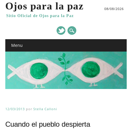
Ojos para la paz
08/08/2026
Sitio Oficial de Ojos para la Paz
Main menu
Skip
Menu
to
content
12/03/2013
por
Stella Calloni
Cuando el pueblo despierta