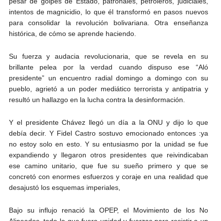
pesar de golpes de Estado, patronales, petroleros, judiciales,
intentos de magnicidio, lo que él transformó en pasos nuevos
para consolidar la revolución bolivariana. Otra enseñanza
histórica, de cómo se aprende haciendo.
Su fuerza y audacia revolucionaria, que se revela en su
brillante pelea por la verdad cuando dispuso ese “Aló
presidente” un encuentro radial domingo a domingo con su
pueblo, agrietó a un poder mediático terrorista y antipatria y
resultó un hallazgo en la lucha contra la desinformación.
Y el presidente Chávez llegó un día a la ONU y dijo lo que
debía decir. Y Fidel Castro sostuvo emocionado entonces :ya
no estoy solo en esto. Y su entusiasmo por la unidad se fue
expandiendo y llegaron otros presidentes que reivindicaban
ese camino unitario, que fue su sueño primero y que se
concretó con enormes esfuerzos y coraje en una realidad que
desajustó los esquemas imperiales,
Bajo su influjo renació la OPEP, el Movimiento de los No
Alineados, todo lo que fuera unidad y fuerzas para resistir a un