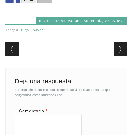
Revolución Bolivariana
,
Soberanía
,
Venezuela
Tagged
Hugo Chávez
Post navigation
Deja una respuesta
Tu dirección de correo electrónico no será publicada.
Los campos
obligatorios están marcados con
*
Comentario
*