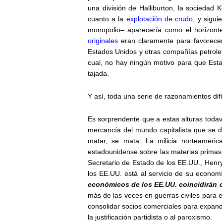
una división de Halliburton, la sociedad 
cuanto a la
explotación de crudo
, y sigu
monopolio– aparecería como el horizon
originales
eran claramente para favorecer 
Estados Unidos y otras compañías petroler
cual, no hay ningún motivo para que Esta
tajada.
Y así, toda una serie de razonamientos difí
Es sorprendente que a estas alturas tod
mercancía del mundo capitalista que se d
matar, se mata. La milicia norteameri
estadounidense sobre las materias primas 
Secretario de Estado de los EE.UU., Henry
los EE.UU. está al servicio de su econo
económicos de los EE.UU. coincidirán c
más de las veces en guerras civiles para 
consolidar socios comerciales para expand
la justificación partidista o al paroxismo.