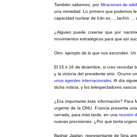
También sabemos, por
filtraciones de wik
una nimiedad. Lo primero que podemos leer 
capacidad nuclear de Irán es…, tachín…, a
¿Alguien puede creerse que por nacimie
movimientos estratégicos para que así suc
Otro ejemplo de lo que nos esconden. Un e
El 15 ó 16 de diciembre, si creo recordar
y la victoria del presidente sirio. Ocurr
unos agentes internacionales
. Al día sigu
dicha noticia, y los telespectadores vasc
¿Era importante ésta información? Para 
urgente de la ONU. Francia presenta una
cerrada, para más tarde, en una
reunión 
nuevas precisiones. ¿Por qué tanta urgen
Bashar Jaafari, representante de Siria a