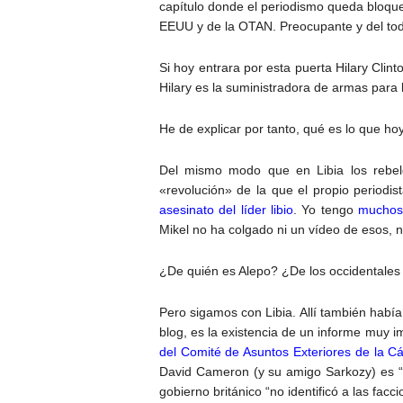
capítulo donde el periodismo queda bloqu
EEUU y de la OTAN. Preocupante y del t
Si hoy entrara por esta puerta Hilary Clin
Hilary es la suministradora de armas para 
He de explicar por tanto, qué es lo que h
Del mismo modo que en Libia los rebeld
«revolución» de la que el propio periodi
asesinato del líder libio
. Yo tengo
muchos
Mikel no ha colgado ni un vídeo de esos, n
¿De quién es Alepo? ¿De los occidentales 
Pero sigamos con Libia. Allí también había
blog, es la existencia de un informe muy i
del Comité de Asuntos Exteriores de la C
David Cameron (y su amigo Sarkozy) es “r
gobierno británico “no identificó a las facc