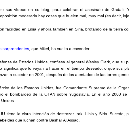
ne sus vídeos en su blog, para celebrar el asesinato de Gadafi. 
 oposición moderada hay cosas que huelen mal, muy mal (es decir, injer
n facilidad en Libia y ahora también en Siria, brotando de la tierra c
s sorprendentes
, que Mikel, ha vuelto a esconder.
ensa de Estados Unidos, confiesa al general Wesley Clark, que su país
no significa que lo vayan a hacer en el tiempo deseado, o que sus pl
ienzan a suceder en 2001, después de los atentados de las torres geme
ejército de los Estados Unidos, fue Comandante Supremo de la Organi
gió el bombardeo de la OTAN sobre Yugoslavia. En el año 2003 se 
 Unidos.
tiene la clara intención de destrozar Irak, Libia y Siria. Sucede, p
rebeldes que luchan contra Bashar Al Assad.