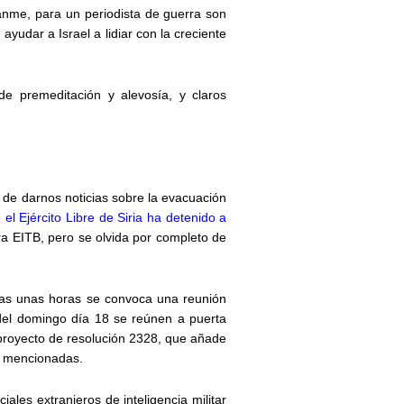
éanme, para un periodista de guerra son
yudar a Israel a lidiar con la creciente
e premeditación y alevosía, y claros
 de darnos noticias sobre la evacuación
e
el Ejército Libre de Siria ha detenido a
ara EITB, pero se olvida por completo de
nas unas horas se convoca una reunión
del domingo día 18 se reúnen a puerta
proyecto de resolución 2328, que añade
ba mencionadas.
iciales extranjeros de inteligencia militar