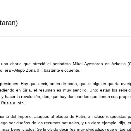
taran)
 una charla que ofreció el periodista Mikel Ayestaran en Azkoitia (G
ó, era «Alepo Zona 0», bastante elocuente.
presiones. Hay que decir, antes de nada, que si alguien quería aver
ediendo en Siria, el resumen es muy sencillo. Uno; están los rebel
s y hacer la revolución, dos; que hay dos bandos que tienen sus propio
Rusia e Irán.
iento del Imperio, ataques al bloque de Putin, e incluso respuestas
uego ser dueños de los recursos naturales, y un claro ejemplo, dijo, e
s más beneficiados. Se le olvidó decir (es muy olvidadizo) que
el Ejérc