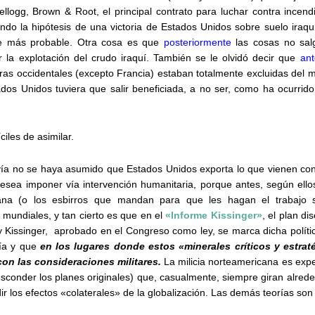
Kellogg, Brown & Root, el principal contrato para luchar contra incen
iendo la hipótesis de una victoria de Estados Unidos sobre suelo iraq
te más probable. Otra cosa es que
posteriormente
las cosas no sal
la explotación del crudo iraquí. También se le olvidó decir que
ant
as occidentales (excepto Francia) estaban totalmente excluidas del me
dos Unidos tuviera que salir beneficiada, a no ser, como ha ocurrido
ciles de asimilar.
avía no se haya asumido que Estados Unidos exporta lo que vienen c
esea imponer vía intervención humanitaria, porque antes, según ellos
cana (o los esbirros que mandan para que les hagan el trabajo s
mundiales, y tan cierto es que en el
«Informe Kissinger»
, el plan d
 Kissinger, aprobado en el Congreso como ley, se marca dicha política
mía y que
en los lugares donde estos «minerales críticos y estrat
on las consideraciones militares.
La milicia norteamericana es exper
esconder los planes originales) que, casualmente, siempre giran alrede
ir los efectos «colaterales» de la globalización. Las demás teorías s