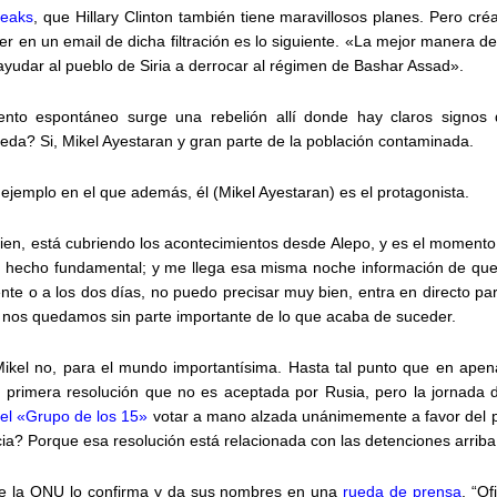
ileaks
, que Hillary Clinton también tiene maravillosos planes. Pero cr
en un email de dicha filtración es lo siguiente. «La mejor manera de a
yudar al pueblo de Siria a derrocar al régimen de Bashar Assad».
nto espontáneo surge una rebelión allí donde hay claros signos d
eda? Si, Mikel Ayestaran y gran parte de la población contaminada.
jemplo en el que además, él (Mikel Ayestaran) es el protagonista.
 bien, está cubriendo los acontecimientos desde Alepo, y es el momento
e un hecho fundamental; y me llega esa misma noche información de qu
iente o a los dos días, no puedo precisar muy bien, entra en directo p
os nos quedamos sin parte importante de lo que acaba de suceder.
Mikel no, para el mundo importantísima. Hasta tal punto que en ape
 primera resolución que no es aceptada por Rusia, pero la jornada 
del «Grupo de los 15»
votar a mano alzada unánimemente a favor del 
cia? Porque esa resolución está relacionada con las detenciones arri
nte la ONU lo confirma y da sus nombres en una
rueda de prensa
. “Of