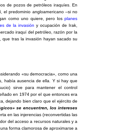
dios de pozos de petróleos iraquíes.
En
uí, el predominio angloamericano –si no
gan como uno quiere, pero los
planes
es de la invasión
y ocupación de Irak,
rcado iraquí del petróleo, razón por la
, que tras la invasión hayan sacado su
onsiderando «su democracia», como una
, había ausencia de ella. Y si hay que
ucio) sirve para mantener el control
iseñado en 1974 por el que entonces era
, dejando bien claro que el ejército de
égicos» se encuentren, los intereses
ta en las injerencias (reconvertidas las
dor del acceso a recursos naturales y a
on una forma clamorosa de aproximarse a