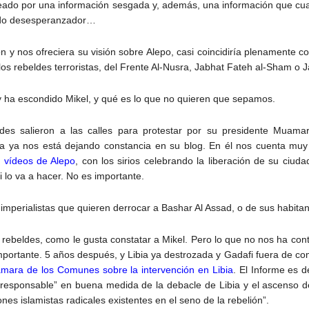
eado por una información sesgada y, además, una información que cua
odo desesperanzador…
ton y nos ofreciera su visión sobre Alepo, casi coincidiría plenamente
los rebeldes terroristas, del Frente Al-Nusra, Jabhat Fateh al-Sham o 
oy ha escondido Mikel, y qué es lo que no quieren que sepamos.
es salieron a las calles para protestar por su presidente Muamar
sta ya nos está dejando constancia en su blog. En él nos cuenta mu
 vídeos de Alepo
, con los sirios celebrando la liberación de su ciuda
i lo va a hacer. No es importante.
imperialistas que quieren derrocar a Bashar Al Assad, o de sus habita
 rebeldes, como le gusta constatar a Mikel. Pero lo que no nos ha conta
mportante. 5 años después, y Libia ya destrozada y Gadafi fuera de co
ámara de los Comunes sobre la intervención en Libia
. El Informe es d
esponsable” en buena medida de la debacle de Libia y el ascenso de
iones islamistas radicales existentes en el seno de la rebelión”.