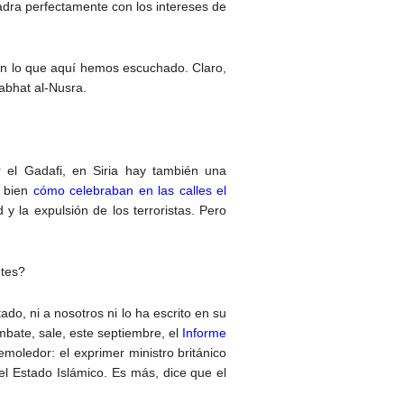
dra perfectamente con los intereses de
 con lo que aquí hemos escuchado. Claro,
Jabhat al-Nusra.
 el Gadafi, en Siria hay también una
y bien
cómo celebraban en las calles el
d y la expulsión de los terroristas. Pero
ntes?
do, ni a nosotros ni lo ha escrito en su
mbate, sale, este septiembre, el
Informe
emoledor: el exprimer ministro británico
l Estado Islámico. Es más, dice que el