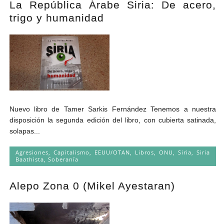
La República Árabe Siria: De acero,
Andrés Vázquez de Sola
trigo y humanidad
Nuevo libro de Tamer Sarkis Fernández Tenemos a nuestra
disposición la segunda edición del libro, con cubierta satinada,
solapas...
Agresiones
,
Capitalismo
,
EEUU/OTAN
,
Libros
,
ONU
,
Siria
,
Siria
Baathista
,
Soberanía
Alepo Zona 0 (Mikel Ayestaran)