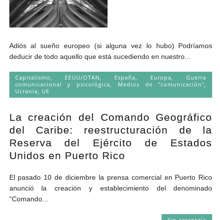
Adiós al sueño europeo (si alguna vez lo hubo) Podríamos
deducir de todo aquello que está sucediendo en nuestro...
Capitalismo
,
EEUU/OTAN
,
España
,
Europa
,
Guerra
comunicacional y psicológica
,
Medios de "comunicación"
,
Ucrania
,
UE
La creación del Comando Geográfico
del Caribe: reestructuración de la
Reserva del Ejército de Estados
Unidos en Puerto Rico
El pasado 10 de diciembre la prensa comercial en Puerto Rico
anunció la creación y establecimiento del denominado
“Comando...
Sin categoría