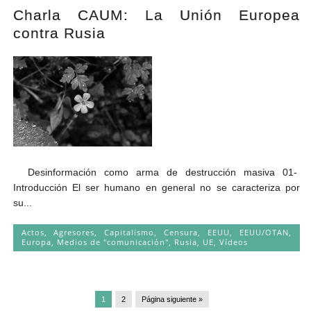
Charla CAUM: La Unión Europea
contra Rusia
Desinformación como arma de destrucción masiva 01-
Introducción El ser humano en general no se caracteriza por
su...
Actos
,
Agresores
,
Capitalismo
,
Censura
,
EEUU
,
EEUU/OTAN
,
Europa
,
Medios de "comunicación"
,
Rusia
,
UE
,
Vídeos
1
2
Página siguiente »