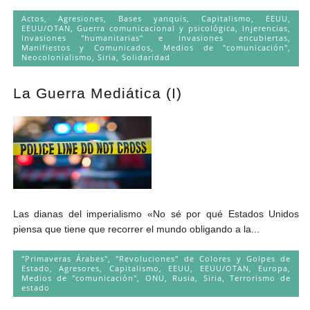
Actos
,
Agresiones
,
Bases yanquis
,
Capitalismo
,
EEUU
,
EEUU/OTAN
,
Guerra comunicacional y psicológica
,
Injerencias
,
Invasiones "humanitarias" e invasiones encubiertas
,
Manifiestos y Comunicados
,
Medios de "comunicación"
,
Neocolonialismo
,
Siria
,
Solidaridad
La Guerra Mediática (I)
Las dianas del imperialismo «No sé por qué Estados Unidos
piensa que tiene que recorrer el mundo obligando a la...
"Primaveras Árabes", "Revoluciones" de Colores y Golpes de
Estado
,
Agresores
,
Capitalismo
,
EEUU
,
EEUU/OTAN
,
Europa
,
Medios de "comunicación"
,
ONU
,
Rusia
,
Siria
,
Terrorismo de
estado