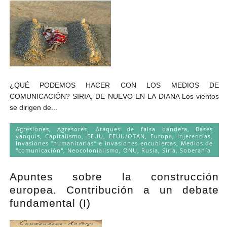
¿QUÉ PODEMOS HACER CON LOS MEDIOS DE
COMUNICACIÓN? SIRIA, DE NUEVO EN LA DIANA Los vientos
se dirigen de...
Agresiones
,
Agresores
,
Ataques de falsa bandera
,
Bases
yanquis
,
Capitalismo
,
EEUU
,
EEUU/OTAN
,
Europa
,
Injerencias
,
Invasiones "humanitarias" e invasiones encubiertas
,
Medios de
"comunicación"
,
Neocolonialismo
,
ONU
,
Rusia
,
Siria
,
Soberanía
Apuntes sobre la construcción
europea. Contribución a un debate
fundamental (I)