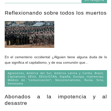
Reflexionando sobre todos los muertos
En el cementerio occidental ¿Alguien tiene alguna duda de lo
que significa el capitalismo, y de esa comunión que...
Agresiones
,
América del Sur
,
América Latina y Caribe
,
Brasil
,
Capitalismo
,
EEUU
,
EEUU/OTAN
,
España
,
Europa
,
Injerencias
,
Medios de "comunicación"
,
Neocolonialismo
,
Rusia
,
Siria
,
Venezuela
Abonados a la impotencia y al
desastre