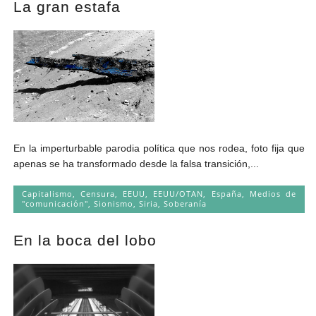
La gran estafa
Andrés Vázquez de Sola
En la imperturbable parodia política que nos rodea, foto fija que
apenas se ha transformado desde la falsa transición,...
Capitalismo
,
Censura
,
EEUU
,
EEUU/OTAN
,
España
,
Medios de
"comunicación"
,
Sionismo
,
Siria
,
Soberanía
En la boca del lobo