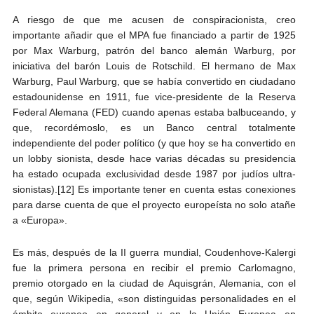
A riesgo de que me acusen de conspiracionista, creo
importante añadir que el MPA fue financiado a partir de 1925
por Max Warburg, patrón del banco alemán Warburg, por
iniciativa del barón Louis de Rotschild. El hermano de Max
Warburg, Paul Warburg, que se había convertido en ciudadano
estadounidense en 1911, fue vice-presidente de la Reserva
Federal Alemana (FED) cuando apenas estaba balbuceando, y
que, recordémoslo, es un Banco central totalmente
independiente del poder político (y que hoy se ha convertido en
un lobby sionista, desde hace varias décadas su presidencia
ha estado ocupada exclusividad desde 1987 por judíos ultra-
sionistas).[12] Es importante tener en cuenta estas conexiones
para darse cuenta de que el proyecto europeísta no solo atañe
a «Europa».
Es más, después de la II guerra mundial, Coudenhove-Kalergi
fue la primera persona en recibir el premio Carlomagno,
premio otorgado en la ciudad de Aquisgrán, Alemania, con el
que, según Wikipedia, «son distinguidas personalidades en el
ámbito europeo en general y en la Unión Europea en