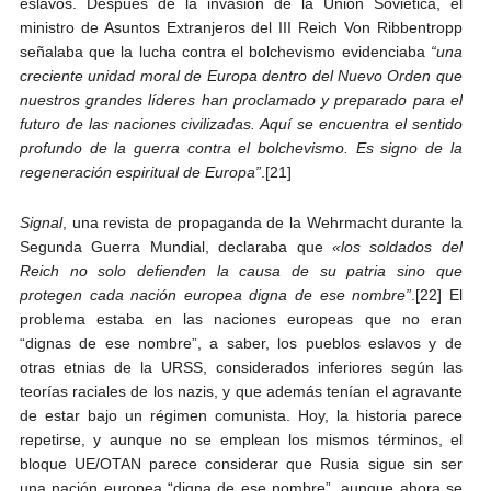
eslavos. Después de la invasión de la Unión Soviética, el
ministro de Asuntos Extranjeros del III Reich Von Ribbentropp
señalaba que la lucha contra el bolchevismo evidenciaba
“una
creciente unidad moral de Europa dentro del Nuevo Orden que
nuestros grandes líderes han proclamado y preparado para el
futuro de las naciones civilizadas. Aquí se encuentra el sentido
profundo de la guerra contra el bolchevismo. Es signo de la
regeneración espiritual de Europa”
.[21]
Signal
, una revista de propaganda de la Wehrmacht durante la
Segunda Guerra Mundial, declaraba que
«los soldados del
Reich no solo defienden la causa de su patria sino que
protegen cada nación europea digna de ese nombre”
.[22] El
problema estaba en las naciones europeas que no eran
“dignas de ese nombre”, a saber, los pueblos eslavos y de
otras etnias de la URSS, considerados inferiores según las
teorías raciales de los nazis, y que además tenían el agravante
de estar bajo un régimen comunista. Hoy, la historia parece
repetirse, y aunque no se emplean los mismos términos, el
bloque UE/OTAN parece considerar que Rusia sigue sin ser
una nación europea “digna de ese nombre”, aunque ahora se