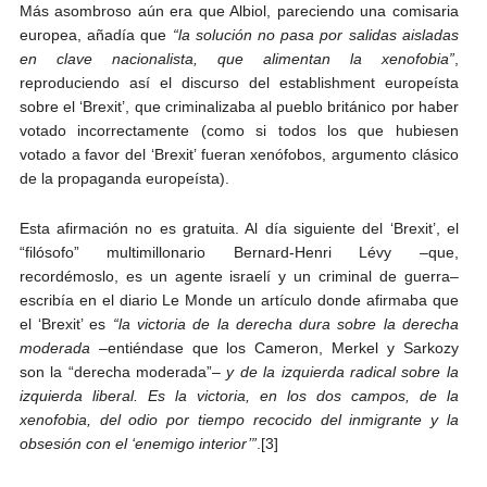
Más asombroso aún era que Albiol, pareciendo una comisaria
europea, añadía que
“la solución no pasa por salidas aisladas
en clave nacionalista, que alimentan la xenofobia”
,
reproduciendo así el discurso del establishment europeísta
sobre el ‘Brexit’, que criminalizaba al pueblo británico por haber
votado incorrectamente (como si todos los que hubiesen
votado a favor del ‘Brexit’ fueran xenófobos, argumento clásico
de la propaganda europeísta).
Esta afirmación no es gratuita. Al día siguiente del ‘Brexit’, el
“filósofo” multimillonario Bernard-Henri Lévy –que,
recordémoslo, es un agente israelí y un criminal de guerra–
escribía en el diario Le Monde un artículo donde afirmaba que
el ‘Brexit’ es
“la victoria de la derecha dura sobre la derecha
moderada
–entiéndase que los Cameron, Merkel y Sarkozy
son la “derecha moderada”–
y de la izquierda radical sobre la
izquierda liberal. Es la victoria, en los dos campos, de la
xenofobia, del odio por tiempo recocido del inmigrante y la
obsesión con el ‘enemigo interior’”
.[3]