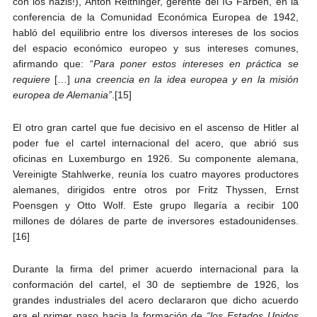
con los nazis!), Anton Reithinger, gerente del IG Farben, en la
conferencia de la Comunidad Económica Europea de 1942,
habló del equilibrio entre los diversos intereses de los socios
del espacio económico europeo y sus intereses comunes,
afirmando que:
“
Para poner estos intereses en práctica se
requiere
[…]
una creencia en la idea europea y en la misión
europea de Alemania”
.[15]
El otro gran cartel que fue decisivo en el ascenso de Hitler al
poder fue el cartel internacional del acero, que abrió sus
oficinas en Luxemburgo en 1926. Su componente alemana,
Vereinigte Stahlwerke, reunía los cuatro mayores productores
alemanes, dirigidos entre otros por Fritz Thyssen, Ernst
Poensgen y Otto Wolf. Este grupo llegaría a recibir 100
millones de dólares de parte de inversores estadounidenses.
[16]
Durante la firma del primer acuerdo internacional para la
conformación del cartel, el 30 de septiembre de 1926, los
grandes industriales del acero declararon que dicho acuerdo
era el primer paso hacia la formación de
“los Estados Unidos