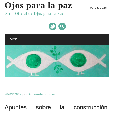
Ojos para la paz
09/08/2026
Sitio Oficial de Ojos para la Paz
Main menu
Skip
Menu
to
content
28/09/2017
por
Alexandre García
Apuntes sobre la construcción