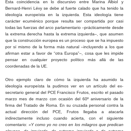
Esta coincidencia en lo discursivo entre Marina Albiol y
Bernard-Henri Lévy se debe al fuerte calado que ha tenido la
ideología europeísta en la izquierda. Esta ideología tiene
carácter ecuménico porque resulta ser compartida por casi
todas las fuerzas del arco parlamentario –prácticamente desde
la extrema derecha hasta la extrema izquierda–, que asumen
que la construcción europea es un proceso que se ha impuesto
por sí mismo de la forma más natural –incluyendo a los que
afirman estar a favor de “otra Europa”–, cosa que les impide
pensar en cualquier proyecto político más allá de las
coordenadas de la UE.
Otro ejemplo claro de cómo la izquierda ha asumido la
ideología europeísta la pudimos ver en un artículo del ex-
secretario general del PCE Francisco Frutos, escrito el pasado
marzo mes de marzo con ocasión del 60º aniversario de la
firma del Tratado de Roma. En su cruzada personal contra la
actual dirección del PCE, Frutos llegaba a atacarla
indirectamente incluso cuando acierta, con el siguiente
comentario:
«Y como yo no creo en los milagros que predican
algunos, de izquierda, de extrema izquierda o de extrema