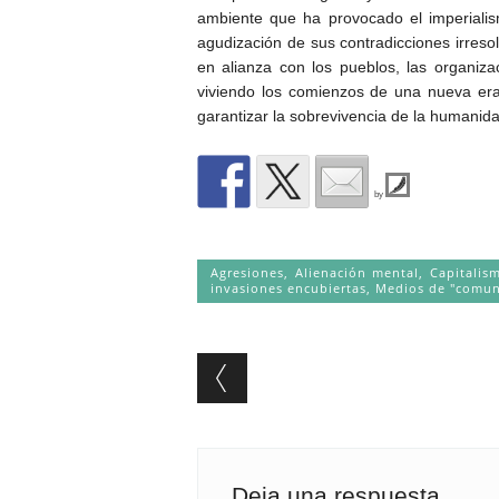
ambiente que ha provocado el imperialis
agudización de sus contradicciones irreso
en alianza con los pueblos, las organi
viviendo los comienzos de una nueva era y
garantizar la sobrevivencia de la humanida
by
Agresiones
,
Alienación mental
,
Capitalis
invasiones encubiertas
,
Medios de "comun
Post navigation
Deja una respuesta