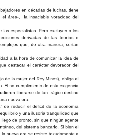
abajadores en décadas de luchas, tiene
 el área-, la insaciable voracidad del
e los especialistas. Pero excluyen a los
cisiones derivadas de las teorías e
complejos que, de otra manera, serían
idad a la hora de comunicar la idea de
 que destacar el carácter devorador del
o de la mujer del Rey Minos), obliga al
o. El no cumplimiento de esta exigencia
udieron liberarse de tan trágico destino
 una nueva era.
” de reducir el déficit de la economía
uilibrio y una ilusoria tranquilidad que
… llegó de pronto, sin que ningún agente
ntáneo, del sistema bancario. Si bien el
, la nueva era se resiste tozudamente a