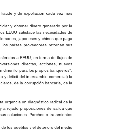
 fraude y de expoliación cada vez más
ciclar y obtener dinero generado por la
. Los EEUU satisface las necesidades de
 alemanes, japoneses y chinos que paga
, los países proveedores retornan sus
nsferidos a EEUU, en forma de flujos de
inversiones directas, acciones, nuevos
 dinerillo’ para los propios banqueros”.
 y déficit del intercambio comercial) la
ieros, de la corrupción bancaria, de la
a urgencia un diagnóstico radical de la
y arrojado proposiciones de salida que
sus soluciones: Parches o tratamientos
 de los pueblos y el deterioro del medio