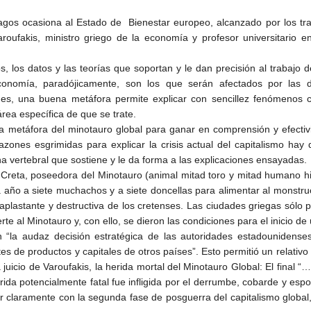
tragos ocasiona al Estado de Bienestar europeo, alcanzado por los tr
oufakis, ministro griego de la economía y profesor universitario en
, los datos y las teorías que soportan y le dan precisión al trabajo d
omía, paradójicamente, son los que serán afectados por las de
nes, una buena metáfora permite explicar con sencillez fenómenos 
área específica de que se trate.
la metáfora del minotauro global para ganar en comprensión y efectiv
zones esgrimidas para explicar la crisis actual del capitalismo hay
vertebral que sostiene y le da forma a las explicaciones ensayadas.
Creta, poseedora del Minotauro (animal mitad toro y mitad humano hij
a año a siete muchachos y a siete doncellas para alimentar al monstru
 aplastante y destructiva de los cretenses. Las ciudades griegas sólo p
e al Minotauro y, con ello, se dieron las condiciones para el inicio de
 “la audaz decisión estratégica de las autoridades estadounidenses
de productos y capitales de otros países”. Esto permitió un relativo eq
juicio de Varoufakis, la herida mortal del Minotauro Global: El final “
rida potencialmente fatal fue infligida por el derrumbe, cobarde y espo
nar claramente con la segunda fase de posguerra del capitalismo global