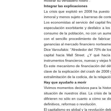
mostrar su verdadero rostro”.
Integrar las explicaciones
La crisis que explotó en 2008 ha puesto
inmoral y menos sujeto a barreras de cont
Los economistas al servicio del capital f
especulación exorbitante y desfalco a los
consumo de la población, no con un aume
con el sencillo procedimiento de fabric
ganancias al mercado financiero norteame
Dice Varoufakis: “Alrededor del 70% de lo
capital hacia Wall Street. ¿Y qué hacía
instrumentos financieros, nuevas y viejas f
Es este mecanismo de financiación del défi
clave de la explicación del crash de 2008
extralimitación de la codicia, de la relajac
Hay que ayudarlo a morir
Vivimos momentos decisivos para la histor
situación de nuestros días. La crisis de
difirieren no sólo en cuanto a cómo se d
definitivos, reformas o revolución.
El capitalismo es global y la revolución d