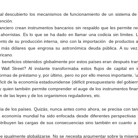
 al descubierto los mecanismos de funcionamiento de un sistema de
ención.
inanciero crean instrumentos bancarios sin respaldo que les permite re
 ahorristas. Es lo que se ha dado en llamar una codicia sin límites
nto de su producción interna, sino con la importación de productos
ar más dólares que engrosa su astronómica deuda pública. A su vez
ricano.
s beneficios obtenidos globalmente por estos países eran después tra
 Wall Street? Al instante transformaba estos flujos de capital en 
ormas de préstamo y, por último, pero no por ello menos importante, ‘un
cit de la economía estadounidense (déficit presupuestario del gobierno
 y quien también permite comprender el auge de los instrumentos financ
ión de las leyes y de los organismos reguladores, etc.
ia de los países. Quizás, nunca antes como ahora, se precisa con tant
 la economía mundial ha sido enfocada desde diferentes perspectivas 
istribuyen las cargas de sus consecuencias sino también en cuanto a 
ebe igualmente globalizarse. No se necesita argumentar sobre la miseria