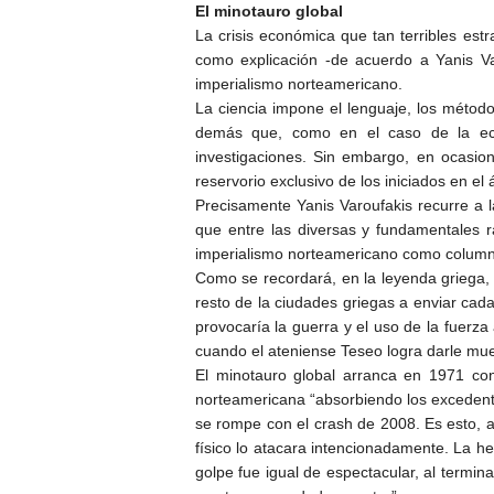
El minotauro global
La crisis económica que tan terribles es
como explicación -de acuerdo a Yanis Var
imperialismo norteamericano.
La ciencia impone el lenguaje, los métodos
demás que, como en el caso de la econ
investigaciones. Sin embargo, en ocasio
reservorio exclusivo de los iniciados en el 
Precisamente Yanis Varoufakis recurre a 
que entre las diversas y fundamentales ra
imperialismo norteamericano como columna 
Como se recordará, en la leyenda griega, 
resto de la ciudades griegas a enviar cad
provocaría la guerra y el uso de la fuerza
cuando el ateniense Teseo logra darle muert
El minotauro global arranca en 1971 con
norteamericana “absorbiendo los excedentes 
se rompe con el crash de 2008. Es esto, a 
físico lo atacara intencionadamente. La he
golpe fue igual de espectacular, al termi