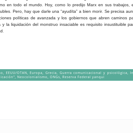
mo en todo el mundo. Hoy, como lo predijo Marx en sus trabajos, 
lubles. Pero, hay que darle una “ayudíta” a bien morir. Se precisa aun
zaciones políticas de avanzada y los gobiernos que abren caminos 
 la liquidación del monstruo insaciable es requisito insustituible 
d.
mo
,
EEUU/OTAN
,
Europa
,
Grecia
,
Guerra comunicacional y psicológica
,
I
icación"
,
Neocolonialismo
,
ONGs
,
Reserva Federal yanqui