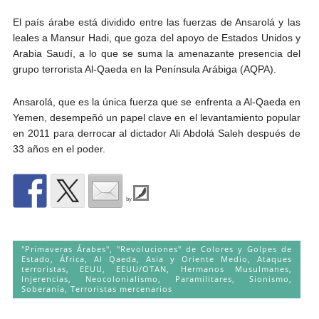
El país árabe está dividido entre las fuerzas de Ansarolá y las
leales a Mansur Hadi, que goza del apoyo de Estados Unidos y
Arabia Saudí, a lo que se suma la amenazante presencia del
grupo terrorista Al-Qaeda en la Península Arábiga (AQPA).
Ansarolá, que es la única fuerza que se enfrenta a Al-Qaeda en
Yemen, desempeñó un papel clave en el levantamiento popular
en 2011 para derrocar al dictador Ali Abdolá Saleh después de
33 años en el poder.
by
"Primaveras Árabes", "Revoluciones" de Colores y Golpes de
Estado
,
África
,
Al Qaeda
,
Asia y Oriente Medio
,
Ataques
terroristas
,
EEUU
,
EEUU/OTAN
,
Hermanos Musulmanes
,
Injerencias
,
Neocolonialismo
,
Paramilitares
,
Sionismo
,
Soberanía
,
Terroristas mercenarios