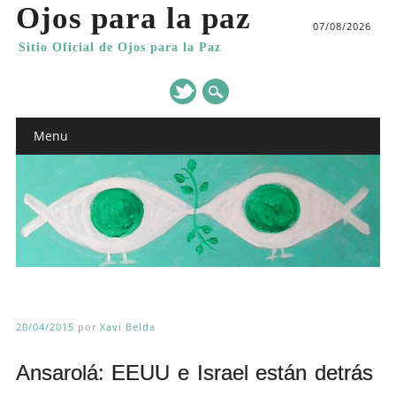
Ojos para la paz
07/08/2026
Sitio Oficial de Ojos para la Paz
Main menu
Skip
Menu
to
content
20/04/2015
por
Xavi Belda
Ansarolá: EEUU e Israel están detrás