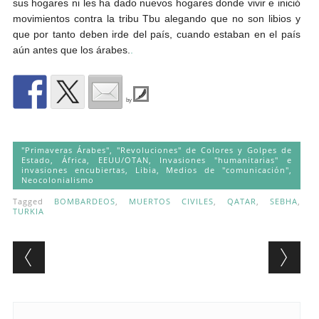
sus hogares ni les ha dado nuevos hogares donde vivir e inició
movimientos contra la tribu Tbu alegando que no son libios y
que por tanto deben irde del país, cuando estaban en el país
aún antes que los árabes.
.
by
"Primaveras Árabes", "Revoluciones" de Colores y Golpes de
Estado
,
África
,
EEUU/OTAN
,
Invasiones "humanitarias" e
invasiones encubiertas
,
Libia
,
Medios de "comunicación"
,
Neocolonialismo
Tagged
BOMBARDEOS
,
MUERTOS CIVILES
,
QATAR
,
SEBHA
,
TURKIA
Post navigation