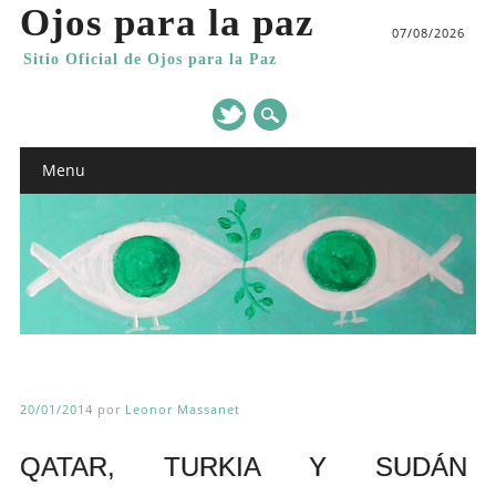
Ojos para la paz
07/08/2026
Sitio Oficial de Ojos para la Paz
Main menu
Skip
Menu
to
content
20/01/2014
por
Leonor Massanet
QATAR, TURKIA Y SUDÁN