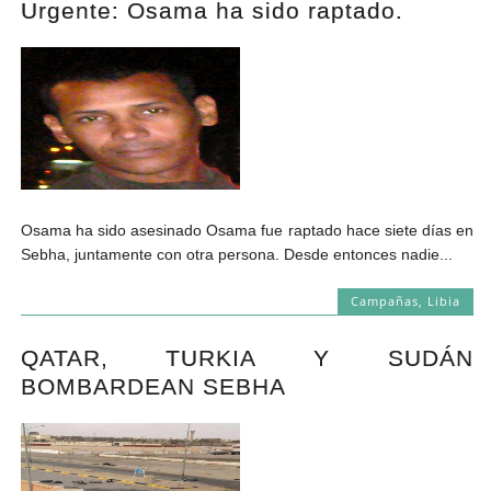
Urgente: Osama ha sido raptado.
Andrés Vázquez de Sola
Osama ha sido asesinado Osama fue raptado hace siete días en
Sebha, juntamente con otra persona. Desde entonces nadie...
Campañas
,
Libia
QATAR, TURKIA Y SUDÁN
BOMBARDEAN SEBHA