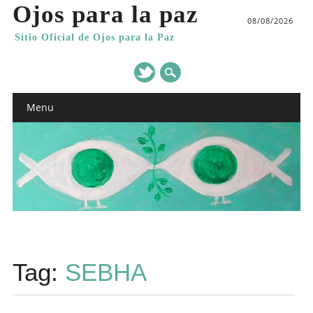
Ojos para la paz
08/08/2026
Sitio Oficial de Ojos para la Paz
Main menu
Skip
Menu
to
content
Tag:
SEBHA