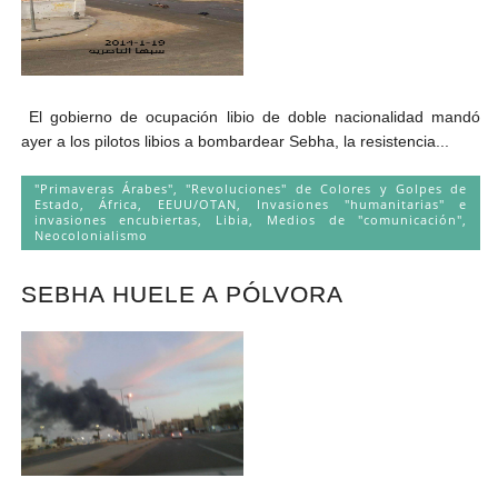
El gobierno de ocupación libio de doble nacionalidad mandó
ayer a los pilotos libios a bombardear Sebha, la resistencia...
"Primaveras Árabes", "Revoluciones" de Colores y Golpes de
Estado
,
África
,
EEUU/OTAN
,
Invasiones "humanitarias" e
invasiones encubiertas
,
Libia
,
Medios de "comunicación"
,
Neocolonialismo
SEBHA HUELE A PÓLVORA