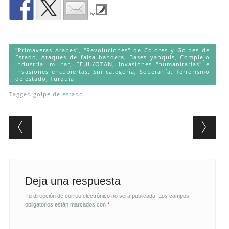
by
"Primaveras Árabes", "Revoluciones" de Colores y Golpes de
Estado
,
Ataques de falsa bandera
,
Bases yanquis
,
Complejo
industrial militar
,
EEUU/OTAN
,
Invasiones "humanitarias" e
invasiones encubiertas
,
Sin categoría
,
Soberanía
,
Terrorismo
de estado
,
Turquía
Tagged
golpe de estado
Post navigation
Deja una respuesta
Tu dirección de correo electrónico no será publicada.
Los campos
obligatorios están marcados con
*