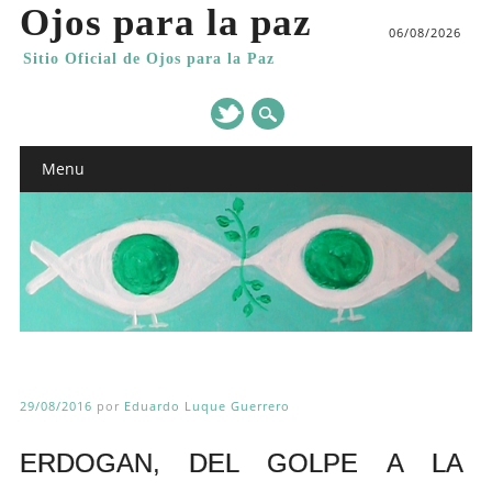
Ojos para la paz
06/08/2026
Sitio Oficial de Ojos para la Paz
Main menu
Skip
Menu
to
content
29/08/2016
por
Eduardo Luque Guerrero
ERDOGAN, DEL GOLPE A LA