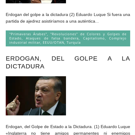
Erdogan del golpe a la dictadura (2) Eduardo Luque Si fuera una
partida de ajedrez asistiríamos a una auténtica...
"Primaveras Árabes", "Revoluciones" de Colores y Golpes de
Estado
,
Ataques de falsa bandera
,
Capitalismo
,
Complejo
industrial militar
,
EEUU/OTAN
,
Turquía
ERDOGAN, DEL GOLPE A LA
DICTADURA
Erdogan, del Golpe de Estado a la Dictadura. (1) Eduardo Luque
«Inglaterra no tiene amigos permanentes ni enemigos