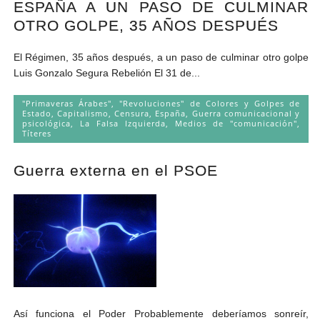
ESPAÑA A UN PASO DE CULMINAR
Andrés Vázquez de Sola
OTRO GOLPE, 35 AÑOS DESPUÉS
El Régimen, 35 años después, a un paso de culminar otro golpe
Luis Gonzalo Segura Rebelión El 31 de...
"Primaveras Árabes", "Revoluciones" de Colores y Golpes de
Estado
,
Capitalismo
,
Censura
,
España
,
Guerra comunicacional y
psicológica
,
La Falsa Izquierda
,
Medios de "comunicación"
,
Títeres
Guerra externa en el PSOE
Así funciona el Poder Probablemente deberíamos sonreír,