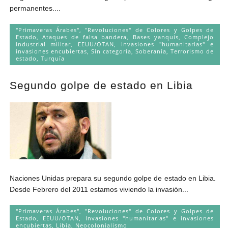
permanentes....
"Primaveras Árabes", "Revoluciones" de Colores y Golpes de
Estado
,
Ataques de falsa bandera
,
Bases yanquis
,
Complejo
industrial militar
,
EEUU/OTAN
,
Invasiones "humanitarias" e
invasiones encubiertas
,
Sin categoría
,
Soberanía
,
Terrorismo de
estado
,
Turquía
Segundo golpe de estado en Libia
Naciones Unidas prepara su segundo golpe de estado en Libia.
Desde Febrero del 2011 estamos viviendo la invasión...
"Primaveras Árabes", "Revoluciones" de Colores y Golpes de
Estado
,
EEUU/OTAN
,
Invasiones "humanitarias" e invasiones
encubiertas
,
Libia
,
Neocolonialismo