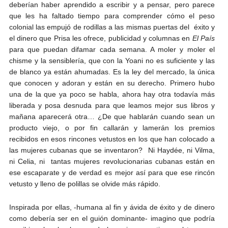
deberían haber aprendido a escribir y a pensar, pero parece
que les ha faltado tiempo para comprender cómo el peso
colonial las empujó de rodillas a las mismas puertas del éxito y
el dinero que Prisa les ofrece, publicidad y columnas en
El País
para que puedan difamar cada semana. A moler y moler el
chisme y la sensiblería, que con la Yoani no es suficiente y las
de blanco ya están ahumadas. Es la ley del mercado, la única
que conocen y adoran y están en su derecho. Primero hubo
una de la que ya poco se habla, ahora hay otra todavía más
liberada y posa desnuda para que leamos mejor sus libros y
mañana aparecerá otra… ¿De que hablarán cuando sean un
producto viejo, o por fin callarán y lamerán los premios
recibidos en esos rincones vetustos en los que han colocado a
las mujeres cubanas que se inventaron? Ni Haydée, ni Vilma,
ni Celia, ni tantas mujeres revolucionarias cubanas están en
ese escaparate y de verdad es mejor así para que ese rincón
vetusto y lleno de polillas se olvide más rápido.
Inspirada por ellas, -humana al fin y ávida de éxito y de dinero
como debería ser en el guión dominante- imagino que podría