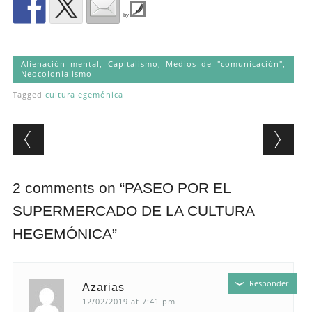
by
Alienación mental
,
Capitalismo
,
Medios de "comunicación"
,
Neocolonialismo
Tagged
cultura egemónica
Post navigation
2 comments on “
PASEO POR EL
SUPERMERCADO DE LA CULTURA
HEGEMÓNICA
”
Responder
Azarias
12/02/2019 at 7:41 pm