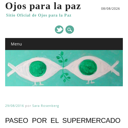
Ojos para la paz
08/08/2026
Sitio Oficial de Ojos para la Paz
Main menu
Skip
Menu
to
content
29/08/2016
por
Sara Rosenberg
PASEO POR EL SUPERMERCADO