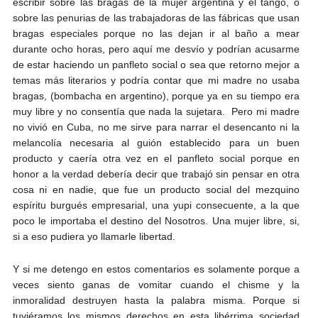
escribir sobre las bragas de la mujer argentina y el tango, o
sobre las penurias de las trabajadoras de las fábricas que usan
bragas especiales porque no las dejan ir al baño a mear
durante ocho horas, pero aquí me desvío y podrían acusarme
de estar haciendo un panfleto social o sea que retorno mejor a
temas más literarios y podría contar que mi madre no usaba
bragas, (bombacha en argentino), porque ya en su tiempo era
muy libre y no consentía que nada la sujetara. Pero mi madre
no vivió en Cuba, no me sirve para narrar el desencanto ni la
melancolía necesaria al guión establecido para un buen
producto y caería otra vez en el panfleto social porque en
honor a la verdad debería decir que trabajó sin pensar en otra
cosa ni en nadie, que fue un producto social del mezquino
espíritu burgués empresarial, una yupi consecuente, a la que
poco le importaba el destino del Nosotros. Una mujer libre, si,
si a eso pudiera yo llamarle libertad.
Y si me detengo en estos comentarios es solamente porque a
veces siento ganas de vomitar cuando el chisme y la
inmoralidad destruyen hasta la palabra misma. Porque si
tuviéramos los mismos derechos en esta libérrima sociedad