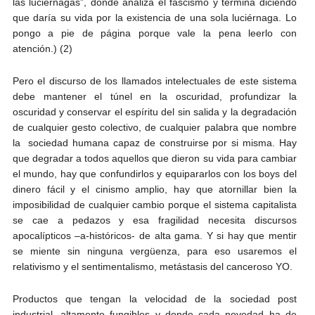
las luciérnagas”, donde analiza el fascismo y termina diciendo
que daría su vida por la existencia de una sola luciérnaga. Lo
pongo a pie de página porque vale la pena leerlo con
atención.) (2)
Pero el discurso de los llamados intelectuales de este sistema
debe mantener el túnel en la oscuridad, profundizar la
oscuridad y conservar el espíritu del sin salida y la degradación
de cualquier gesto colectivo, de cualquier palabra que nombre
la sociedad humana capaz de construirse por si misma. Hay
que degradar a todos aquellos que dieron su vida para cambiar
el mundo, hay que confundirlos y equipararlos con los boys del
dinero fácil y el cinismo amplio, hay que atornillar bien la
imposibilidad de cualquier cambio porque el sistema capitalista
se cae a pedazos y esa fragilidad necesita discursos
apocalípticos –a-históricos- de alta gama. Y si hay que mentir
se miente sin ninguna vergüenza, para eso usaremos el
relativismo y el sentimentalismo, metástasis del canceroso YO.
Productos que tengan la velocidad de la sociedad post
industrial, altamente fungibles y donde cada novedad ha de