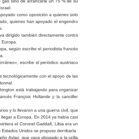
e gas sino de arrancarle un 75 % de su
Israel.
 apoyado como oposición a quienes solo
rmado, quienes han apoyado el engendro
s.
 va dirigido también directamente contra
a Europa.
pa, según escribe el periodista francés
ta.
rráneo», escribe el periódico austriaco
os tecnológicamente con el apoyo de las
Bonnal.
hington está trabajando para organizar
ancés François Hollande y la canciller
os y lo llevaron a una guerra civil, que
e llegar a Europa. En 2014 ya había casi
rtiera el Coronel Gaddafi, Libia era un
o Estados Unidos se propuso derribarla.
eño Aylan, que yace ahogado a la orilla