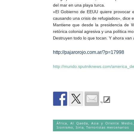
del mar en una playa turca.
«El Gobierno de EEUU quiere provocar el
causando una crisis de refugiados», dice el
Mantiene que desde la presidencia de W
retórica colonial agresiva y una política mo
Destruyen todo lo que tocan. Y ahora van 
http://pajarorojo.com.ar/?p=17998
http://mundo.sputniknews.com/america_d
by
África
,
Al Qaeda
,
Asia y Oriente Medio
Sionismo
,
Siria
,
Terroristas mercenarios