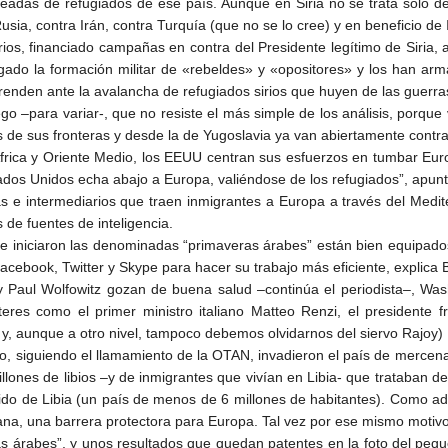
leadas de refugiados de ese país. Aunque en Siria no se trata solo d
 Rusia, contra Irán, contra Turquía (que no se lo cree) y en beneficio de 
ios, financiado campañas en contra del Presidente legítimo de Siria,
gado la formación militar de «rebeldes» y «opositores» y los han a
renden ante la avalancha de refugiados sirios que huyen de las guerra
o –para variar-, que no resiste el más simple de los análisis, porque
 de sus fronteras y desde la de Yugoslavia ya van abiertamente contr
frica y Oriente Medio, los EEUU centran sus esfuerzos en tumbar Euro
 Bonnal en Boulevard Voltaire.‏ “Estados Unidos echa abajo a Europa, valiéndose de los refugiados”, apun
e intermediarios que traen inmigrantes a Europa a través del Medite
s de fuentes de inteligencia.
ue iniciaron las denominadas “primaveras árabes” están bien equipad
acebook, Twitter y Skype para hacer su trabajo más eficiente, explica 
 Paul Wolfowitz gozan de buena salud –continúa el periodista–, Was
eres como el primer ministro italiano Matteo Renzi, el presidente fr
, aunque a otro nivel, tampoco debemos olvidarnos del siervo Rajoy)
 siguiendo el llamamiento de la OTAN, invadieron el país de mercenari
llones de libios –y de inmigrantes que vivían en Libia- que trataban d
ido de Libia (un país de menos de 6 millones de habitantes). Como advi
ana, una barrera protectora para Europa. Tal vez por ese mismo motiv
s árabes”, y unos resultados que quedan patentes en la foto del pequ