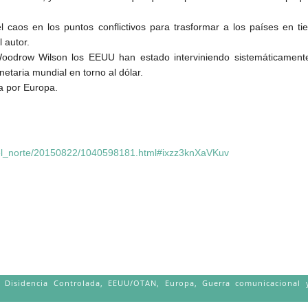
 caos en los puntos conflictivos para trasformar a los países en t
 autor.
oodrow Wilson los EEUU han estado interviniendo sistemáticamente
netaria mundial en torno al dólar.
a por Europa.
el_norte/20150822/1040598181.html#ixzz3knXaVKuv
,
Disidencia Controlada
,
EEUU/OTAN
,
Europa
,
Guerra comunicacional y