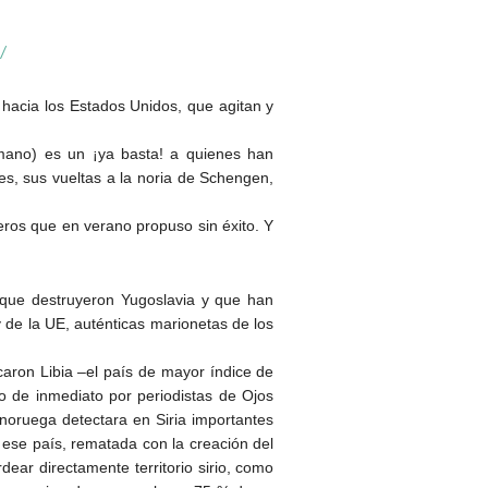
/
 hacia los Estados Unidos, que agitan y
mano) es un ¡ya basta! a quienes han
s, sus vueltas a la noria de Schengen,
eros que en verano propuso sin éxito. Y
 que destruyeron Yugoslavia y que han
 de la UE, auténticas marionetas de los
caron Libia –el país de mayor índice de
o de inmediato por periodistas de Ojos
ruega detectara en Siria importantes
se país, rematada con la creación del
ear directamente territorio sirio, como