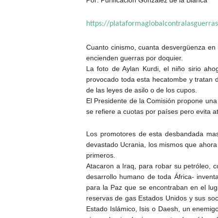
https://plataformaglobalcontralasguerra
Cuanto cinismo, cuanta desvergüenza en la
encienden guerras por doquier.
La foto de Aylan Kurdi, el niño sirio 
provocado toda esta hecatombe y tratan d
de las leyes de asilo o de los cupos.
El Presidente de la Comisión propone una 
se refiere a cuotas por países pero evita a
Los promotores de esta desbandada masiv
devastado Ucrania, los mismos que ahora t
primeros.
Atacaron a Iraq, para robar su petróleo, 
desarrollo humano de toda África- invent
para la Paz que se encontraban en el l
reservas de gas Estados Unidos y sus so
Estado Islámico, Isis o Daesh, un enemigo