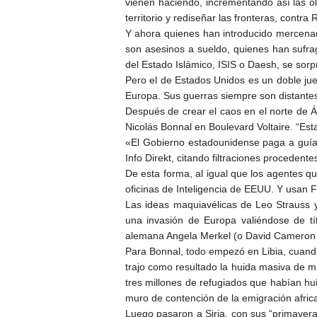
vienen haciendo, incrementando así las o
territorio y rediseñar las fronteras, contra
Y ahora quienes han introducido mercenar
son asesinos a sueldo, quienes han sufra
del Estado Islámico, ISIS o Daesh, se sorp
Pero el de Estados Unidos es un doble jueg
Europa. Sus guerras siempre son distantes
Después de crear el caos en el norte de Á
Nicolás
«El Gobierno estadounidense paga a guías 
Info Direkt, citando filtraciones procedente
De esta forma, al igual que los agentes q
oficinas de Inteligencia de EEUU. Y usan F
Las ideas maquiavélicas de Leo Strauss y
una invasión de Europa valiéndose de tít
alemana Angela Merkel (o David Cameron y
Para Bonnal, todo empezó en Libia, cuando,
trajo como resultado la huida masiva de mi
tres millones de refugiados que habían hu
muro de contención de la emigración afric
Luego pasaron a Siria, con sus “primavera