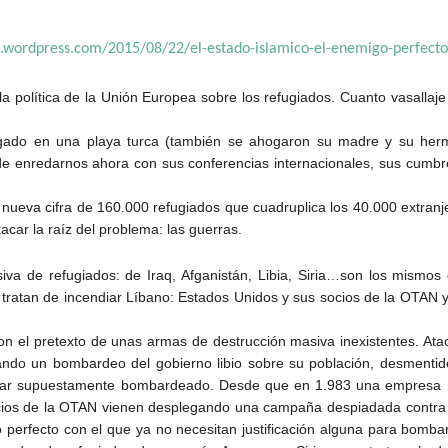
s.wordpress.com/2015/08/22/el-estado-islamico-el-enemigo-perfecto
 política de la Unión Europea sobre los refugiados. Cuanto vasallaje
ahogado en una playa turca (también se ahogaron su madre y su her
e enredarnos ahora con sus conferencias internacionales, sus cumbre
nueva cifra de 160.000 refugiados que cuadruplica los 40.000 extranj
tacar la raíz del problema: las guerras.
a de refugiados: de Iraq, Afganistán, Libia, Siria…son los mismos
ratan de incendiar Líbano: Estados Unidos y sus socios de la OTAN y
con el pretexto de unas armas de destrucción masiva inexistentes. Ata
ando un bombardeo del gobierno libio sobre su población, desmentid
ugar supuestamente bombardeado. Desde que en 1.983 una empresa no
cios de la OTAN vienen desplegando una campaña despiadada contra e
 perfecto con el que ya no necesitan justificación alguna para bombard