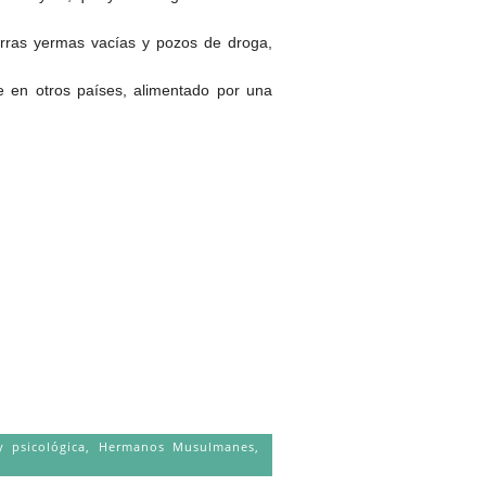
ierras yermas vacías y pozos de droga,
 en otros países, alimentado por una
 psicológica
,
Hermanos Musulmanes
,