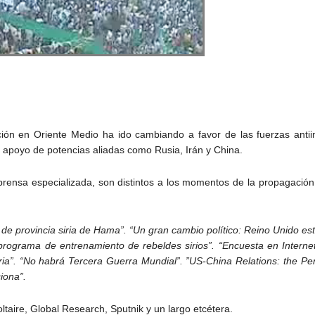
ión en Oriente Medio ha ido cambiando a favor de las fuerzas antiim
l apoyo de potencias aliadas como Rusia, Irán y China.
prensa especializada, son distintos a los momentos de la propagación 
e de provincia siria de Hama”. “Un gran cambio político: Reino Unido es
programa de entrenamiento de rebeldes sirios”. “Encuesta en Internet
ria”. “No habrá Tercera Guerra Mundial”. ”US-China Relations: the P
ciona”.
ltaire, Global Research, Sputnik y un largo etcétera.