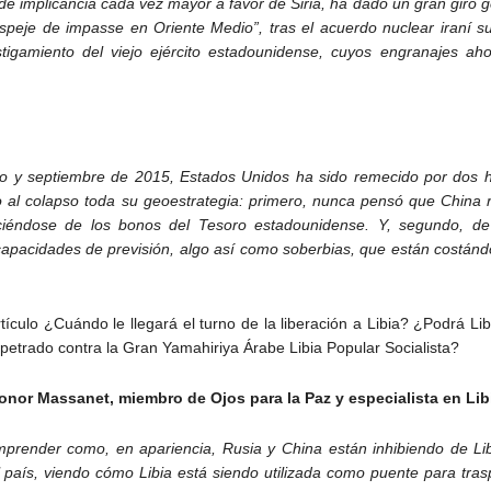
 de implicancia cada vez mayor a favor de Siria, ha dado un gran giro 
je de impasse en Oriente Medio”, tras el acuerdo nuclear iraní sus
stigamiento del viejo ejército estadounidense, cuyos engranajes ah
osto y septiembre de 2015, Estados Unidos ha sido remecido por dos
do al colapso toda su geoestrategia: primero, nunca pensó que China 
iéndose de los bonos del Tesoro estadounidense. Y, segundo, d
ncapacidades de previsión, algo así como soberbias, que están costán
tículo ¿Cuándo le llegará el turno de la liberación a Libia? ¿Podrá Lib
petrado contra la Gran Yamahiriya Árabe Libia Popular Socialista?
nor Massanet, miembro de Ojos para la Paz y especialista en Lib
omprender como, en apariencia, Rusia y China están inhibiendo de L
 país, viendo cómo Libia está siendo utilizada como puente para tra