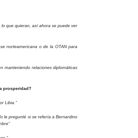
 lo que quieran, así ahora se puede ver
base norteamericana o de la OTAN para
en manteniendo relaciones diplomáticas
la prosperidad?
r Libia.”
 le pregunté si se refería a Bernardino
mbre”
os.”