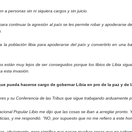
 a personas sin ni siquiera cargos y sin juicio.
ara continuar la agresión al país se les permite robar y apoderarse de
s.
 la población libia para apoderarse del país y convertirlo en una 
s están muy lejos de ser conseguidos porque los libios de Libia sigu
a esta invasión.
que pueda hacerse cargo de gobernar Libia en pro de la paz y de 
eres y su Conferencia de las Tribus que sigue trabajando arduamente po
onal Popular Libio me dijo que las cosas se iban a arreglar pronto. Yo
icias, y me respondió. “NO, por supuesto que no me refiero a este ho
as, obviamente, pero significa que pasan muchas cosas que no sabem