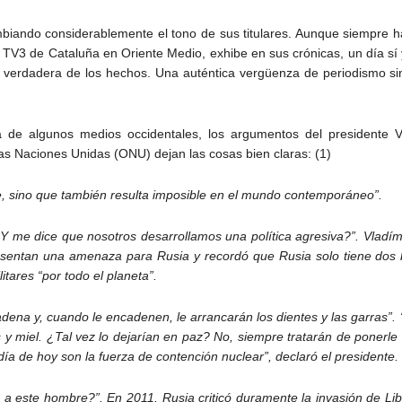
ambiando considerablemente el tono de sus titulares. Aunque siempre h
e TV3 de Cataluña en Oriente Medio, exhibe en sus crónicas, un día sí
verdadera de los hechos. Una auténtica vergüenza de periodismo sin 
 de algunos medios occidentales, los argumentos del presidente Vla
s Naciones Unidas (ONU) dejan las cosas bien claras: (1)
e, sino que también resulta imposible en el mundo contemporáneo”.
¿Y me dice que nosotros desarrollamos una política agresiva?”. Vladím
esentan una amenaza para Rusia y recordó que Rusia solo tiene dos b
itares “por todo el planeta”.
dena y, cuando le encadenen, le arrancarán los dientes y las garras”. 
y miel. ¿Tal vez lo dejarían en paz? No, siempre tratarán de ponerl
día de hoy son la fuerza de contención nuclear”, declaró el presidente.
r a este hombre?”. En 2011, Rusia criticó duramente la invasión de Lib