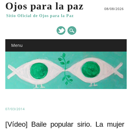
Ojos para la paz
08/08/2026
Sitio Oficial de Ojos para la Paz
Main menu
Skip
Menu
to
content
07/03/2014
[Vídeo] Baile popular sirio. La mujer