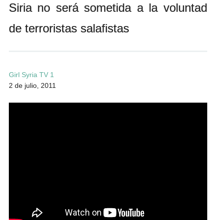
Siria no será sometida a la voluntad
Andrés Vázquez de Sola
de terroristas salafistas
Girl Syria TV 1
2 de julio, 2011