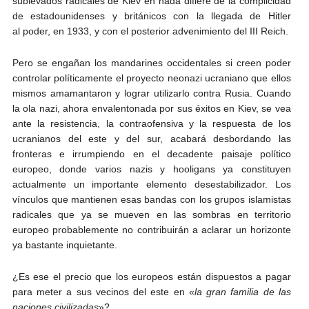
sublevados radicales de Kiev en nada difiere de la complicidad
de estadounidenses y británicos con la llegada de Hitler
al poder, en 1933, y con el posterior advenimiento del III Reich.
Pero se engañan los mandarines occidentales si creen poder
controlar políticamente el proyecto neonazi ucraniano que ellos
mismos amamantaron y lograr utilizarlo contra Rusia. Cuando
la ola nazi, ahora envalentonada por sus éxitos en Kiev, se vea
ante la resistencia, la contraofensiva y la respuesta de los
ucranianos del este y del sur, acabará desbordando las
fronteras e irrumpiendo en el decadente paisaje político
europeo, donde varios nazis y hooligans ya constituyen
actualmente un importante elemento desestabilizador. Los
vínculos que mantienen esas bandas con los grupos islamistas
radicales que ya se mueven en las sombras en territorio
europeo probablemente no contribuirán a aclarar un horizonte
ya bastante inquietante.
¿Es ese el precio que los europeos están dispuestos a pagar
para meter a sus vecinos del este en «
la gran familia de las
naciones civilizadas
»?