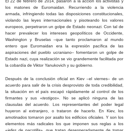
El 22 de febrero de 2014, pasaron a la acción los activistas y
los matones de Euromaidan. Recurriendo a la violencia
armada, infringiendo todas las disposiciones constitucionales,
violando las leyes internacionales y pisoteando los valores
europeos, perpetraron un golpe de Estado neonazi. Con tal de
hacer prevalecer los intereses geopolíticos de Occidente,
Washington y Bruselas –que tanto proclamaron al mundo
entero que Euromaidan era la expresión pacífica de las
aspiraciones del pueblo ucraniano– fomentaron un golpe de
Estado nazi, cuya realización se vio grandemente facilitada por
la cobardía de Viktor Yanukovich y su gobierno.
Después de la conclusión oficial en Kiev –el viernes– de un
acuerdo para salir de la crisis desprovisto de toda credibilidad,
la situación en el país escapó rápidamente al control de los
firmantes y sus «
testigos
». No se aplicó ninguna de las
clausulas del acuerdo. Los representantes del poder legal
huyeron al extranjero, o trataron de hacerlo. En Kiev, los
amotinados tomaron por asalto los edificios oficiales. Y son los
elementos más radicales los que imponen sus reglas a los
«
jefes de pacotilla
», que tratan desesperadamente de tomar