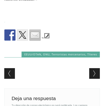
.
by
EEUU/OTAN
,
ONU
,
Terroristas mercenarios
,
Títeres
Post navigation
Deja una respuesta
Tu dirección de correo electrónico no será publicada.
Los campos