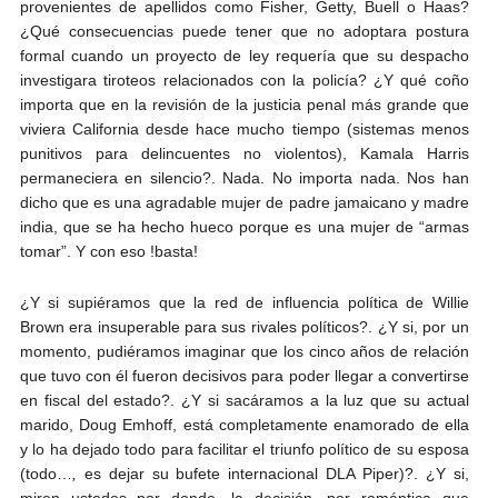
provenientes de apellidos como Fisher, Getty, Buell o Haas?
¿Qué consecuencias puede tener que no adoptara postura
formal cuando un proyecto de ley requería que su despacho
investigara tiroteos relacionados con la policía? ¿Y qué coño
importa que en la revisión de la justicia penal más grande que
viviera California desde hace mucho tiempo (sistemas menos
punitivos para delincuentes no violentos), Kamala Harris
permaneciera en silencio?. Nada. No importa nada. Nos han
dicho que es una agradable mujer de padre jamaicano y madre
india, que se ha hecho hueco porque es una mujer de “armas
tomar”. Y con eso !basta!
¿Y si supiéramos que la red de influencia política de Willie
Brown era insuperable para sus rivales políticos?. ¿Y si, por un
momento, pudiéramos imaginar que los cinco años de relación
que tuvo con él fueron decisivos para poder llegar a convertirse
en fiscal del estado?. ¿Y si sacáramos a la luz que su actual
marido, Doug Emhoff, está completamente enamorado de ella
y lo ha dejado todo para facilitar el triunfo político de su esposa
(todo…
,
es dejar su bufete internacional DLA Piper)?. ¿Y si,
miren ustedes por donde, la decisión, por romántica que