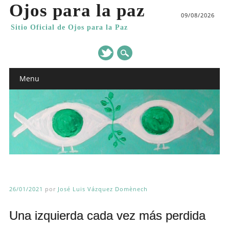
Ojos para la paz
09/08/2026
Sitio Oficial de Ojos para la Paz
Main menu
Skip
Menu
to
content
26/01/2021
por
José Luis Vázquez Domènech
Una izquierda cada vez más perdida