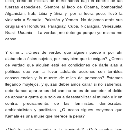
Libia, creando milicias de mercenarias bajo el control de las
fuerzas especiales. Siempre al lado de Obama, bombardeó
Afganistán, Irak, Libia y Siria y, por si fuera poco, llevó la
violencia a Somalia, Pakistán y Yemen. No dejamos atrás sus
cirugías en Honduras, Paraguay, Cuba, Nicaragua, Venezuela,
Brasil, Ucrania… La verdad, me detengo porque yo mismo me
canso.
Y dime… ¿Crees de verdad que alguien puede ir por ahí
alabando a éstos sujetos, por muy bien que te caigan? ¿Crees
de verdad que alguien está en condiciones de darle alas a
políticos que van a llevar adelante acciones con terribles
consecuencias y la muerte de miles de personas? Estamos
llegando muylejos, y quizás deberíamos callar si no sabemos,
deberíamos apartarnos del camino antes de cometer el delito
de apoyar a gente que solo va a desestabilizar el mundo e ir en
contra, precisamente, de las feministas, demócratas,
ambientalistas y pacifistas. ¿O acaso sigues creyendo que
Kamala es una mujer que merece la pena?
¿Qué le está pasando a la izquierda? ¿Qué vientos han