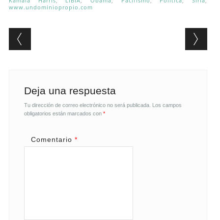
Kamala Harris
,
LIBIA
,
Obama
,
Pacifismo
,
Política
,
Siria
,
www.undominiopropio.com
Post navigation
Deja una respuesta
Tu dirección de correo electrónico no será publicada.
Los campos
obligatorios están marcados con
*
Comentario
*