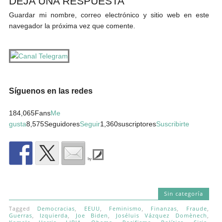
DEJA UNA RESPUESTA
Guardar mi nombre, correo electrónico y sitio web en este
navegador la próxima vez que comente.
Síguenos en las redes
184,065Fans
Me
gusta
8,575Seguidores
Seguir
1,360suscriptores
Suscribirte
by
Sin categoría
Tagged
Democracias
,
EEUU
,
Feminismo
,
Finanzas
,
Fraude
,
Guerras
,
Izquierda
,
Joe Biden
,
Joséluis Vázquez Domènech
,