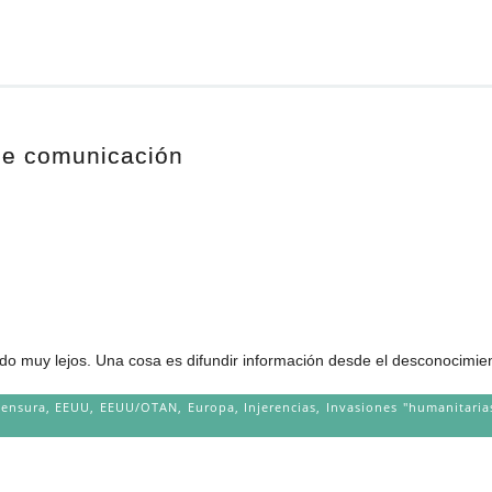
 de comunicación
do muy lejos. Una cosa es difundir información desde el desconocimient
ensura
,
EEUU
,
EEUU/OTAN
,
Europa
,
Injerencias
,
Invasiones "humanitaria