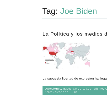
Tag:
Joe Biden
La Política y los medios
La supuesta libertad de expresión ha llega
Agresiones
,
Bases yanquis
,
Capitalismo
,
C
"comunicación"
,
Rusia