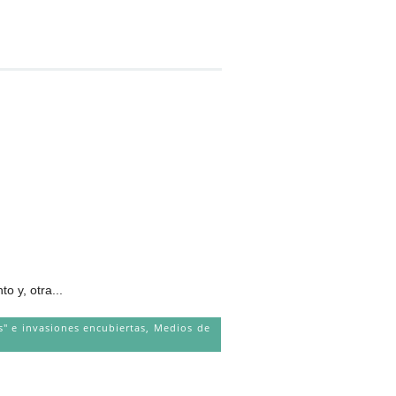
o y, otra...
s" e invasiones encubiertas
,
Medios de