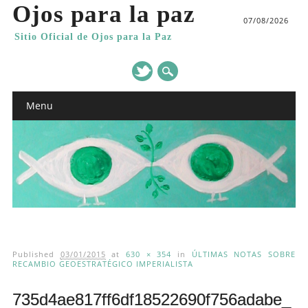
Ojos para la paz
07/08/2026
Sitio Oficial de Ojos para la Paz
Main menu
Skip
Menu
to
content
Published
03/01/2015
at
630 × 354
in
ÚLTIMAS NOTAS SOBRE
RECAMBIO GEOESTRATÉGICO IMPERIALISTA
735d4ae817ff6df18522690f756adabe_