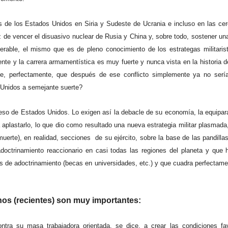
 de los Estados Unidos en Siria y Sudeste de Ucrania e incluso en las cer
 de vencer el disuasivo nuclear de Rusia y China y, sobre todo, sostener una
nerable, el mismo que es de pleno conocimiento de los estrategas militari
nte y la carrera armamentística es muy fuerte y nunca vista en la historia 
e, perfectamente, que después de ese conflicto simplemente ya no sería
 Unidos a semejante suerte?
ceso de Estados Unidos. Lo exigen así la debacle de su economía, la equipar
 aplastarlo, lo que dio como resultado una nueva estrategia militar plasmada
erte), en realidad, secciones de su ejército, sobre la base de las pandillas 
adoctrinamiento reaccionario en casi todas las regiones del planeta y que 
 de adoctrinamiento (becas en universidades, etc.) y que cuadra perfectamen
hos (recientes) son muy importantes:
ra su masa trabajadora orientada, se dice, a crear las condiciones fa