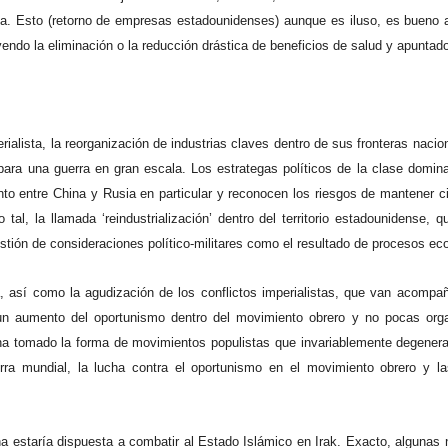
a. Esto (retorno de empresas estadounidenses) aunque es iluso, es bueno ap
endo la eliminación o la reducción drástica de beneficios de salud y apuntado
erialista, la reorganización de industrias claves dentro de sus fronteras nacio
para una guerra en gran escala. Los estrategas políticos de la clase domi
to entre China y Rusia en particular y reconocen los riesgos de mantener ci
 tal, la llamada ‘reindustrialización’ dentro del territorio estadounidense,
tión de consideraciones político-militares como el resultado de procesos ec
ra, así como la agudización de los conflictos imperialistas, que van acompa
n un aumento del oportunismo dentro del movimiento obrero y no pocas org
al ha tomado la forma de movimientos populistas que invariablemente degenera
rra mundial, la lucha contra el oportunismo en el movimiento obrero y la
ina estaría dispuesta a combatir al Estado Islámico en Irak. Exacto, algunas 