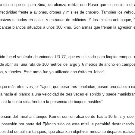
cioso que es para Siria, su alianza militar con Rusia que le posibilita el
fectividad frente a aviones, drones y misiles de crucero. También los vehíc
sivos situados en calles y entradas de edificios. Y los misiles anti-buque,
canzar blancos situados a unos 300 kms. Son armas que frenan la agresión es
ntido fue el vehículo desminador UR 77, que es utilizado para limpiar campos
puede abrir así una ruta de 100 metros de largo y 6 metros de ancho en camp
ón, y túneles. Este arma fue ya utilizada con éxito en Jobar”.
buque más efectivos, el Yajont, que pesa tres toneladas, posee una cabeza e
ja hacia el blanco a una velocidad de tres veces el sonido y puede maniobrar
r así la costa siria frente a la presencia de buques hostiles”.
a versión del misil antitanque Kornet con un alcance de hasta 10 kms y que
posesión por parte del Ejército sirio de este misil le permitirá destruir todo
esidad de utilizar tanques, que alcanzan objetivos mediante disparos realizad