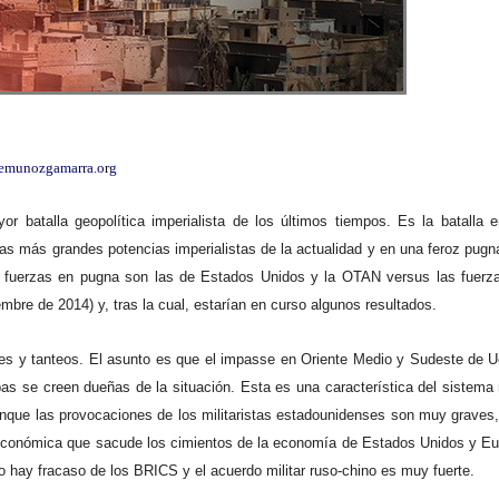
emunozgamarra.org
r batalla geopolítica imperialista de los últimos tiempos. Es la batalla 
re las más grandes potencias imperialistas de la actualidad y en una feroz pu
s fuerzas en pugna son las de Estados Unidos y la OTAN versus las fuerz
mbre de 2014) y, tras la cual, estarían en curso algunos resultados.
bres y tanteos. El asunto es que el impasse en Oriente Medio y Sudeste de 
as se creen dueñas de la situación. Esta es una característica del sistema 
 Aunque las provocaciones de los militaristas estadounidenses son muy grav
 económica que sacude los cimientos de la economía de Estados Unidos y Eu
o hay fracaso de los BRICS y el acuerdo militar ruso-chino es muy fuerte.