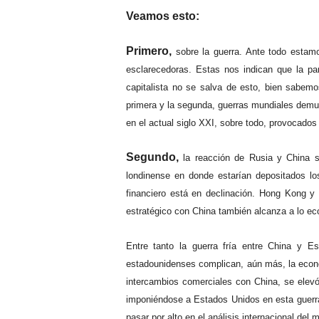
Veamos esto:
Primero,
sobre la guerra. Ante todo estamo
esclarecedoras. Estas nos indican que la par
capitalista no se salva de esto, bien sabemo
primera y la segunda, guerras mundiales demues
en el actual siglo XXI, sobre todo, provocados
Segundo,
la reacción de Rusia y China si
londinense en donde estarían depositados lo
financiero está en declinación. Hong Kong y
estratégico con China también alcanza a lo eco
Entre tanto la guerra fría entre China y 
estadounidenses complican, aún más, la econo
intercambios comerciales con China, se elev
imponiéndose a Estados Unidos en esta guerra
pasar por alto en el análisis internacional del