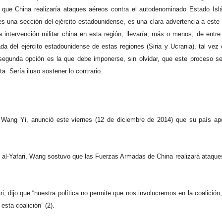
que China realizaría ataques aéreos contra el autodenominado Estado Islá
 es una sección del ejército estadounidense, es una clara advertencia a este
a intervención militar china en esta región, llevaría, más o menos, de entr
irada del ejército estadounidense de estas regiones (Siria y Ucrania), tal v
a segunda opción es la que debe imponerse, sin olvidar, que este proceso se
a. Sería iluso sostener lo contrario.
, Wang Yi, anunció este viernes (12 de diciembre de 2014) que su país ap
m al-Yafari, Wang sostuvo que las Fuerzas Armadas de China realizará ataque
fari, dijo que “nuestra política no permite que nos involucremos en la coalici
esta coalición” (2).