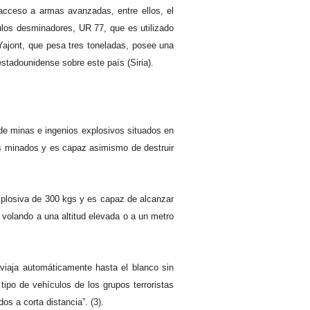
 acceso a armas avanzadas, entre ellos, el
ulos desminadores, UR 77, que es utilizado
 Yajont, que pesa tres toneladas, posee una
tadounidense sobre este país (Siria).
 de minas e ingenios explosivos situados en
os minados y es capaz asimismo de destruir
xplosiva de 300 kgs y es capaz de alcanzar
 volando a una altitud elevada o a un metro
 viaja automáticamente hasta el blanco sin
 tipo de vehículos de los grupos terroristas
os a corta distancia”. (3).