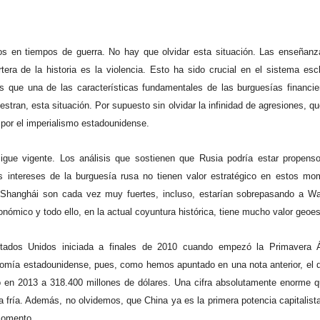
s en tiempos de guerra. No hay que olvidar esta situación. Las enseñanz
tera de la historia es la violencia. Esto ha sido crucial en el sistema esc
s que una de las características fundamentales de las burguesías financie
tran, esta situación. Por supuesto sin olvidar la infinidad de agresiones, qu
 por el imperialismo estadounidense.
gue vigente. Los análisis que sostienen que Rusia podría estar propenso 
s intereses de la burguesía rusa no tienen valor estratégico en estos mo
 Shanghái son cada vez muy fuertes, incluso, estarían sobrepasando a Wal
nómico y todo ello, en la actual coyuntura histórica, tiene mucho valor geoes
Estados Unidos iniciada a finales de 2010 cuando empezó la Primavera
mía estadounidense, pues, como hemos apuntado en una nota anterior, el dé
ó en 2013 a 318.400 millones de dólares. Una cifra absolutamente enorme 
 fría. Además, no olvidemos, que China ya es la primera potencia capitali
 momento.