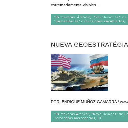
extremadamente visibles...
"Primaveras Árabes", "Revoluciones" d
"humanitarias" e invasiones encubiertas
,
NUEVA GEOESTRATÉGIA
POR: ENRIQUE MUÑOZ GAMARRA / www.enriq
"Primaveras Árabes", "Revoluciones" de C
Terroristas mercenarios
,
UE