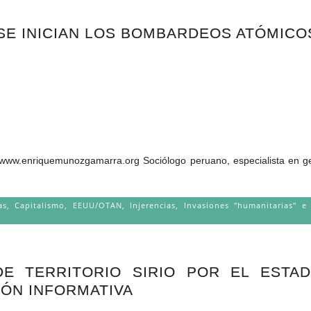
SE INICIAN LOS BOMBARDEOS ATÓMICO
nriquemunozgamarra.org Sociólogo peruano, especialista en geopolí
as
,
Capitalismo
,
EEUU/OTAN
,
Injerencias
,
Invasiones "humanitarias" e
E TERRITORIO SIRIO POR EL ESTA
ÓN INFORMATIVA