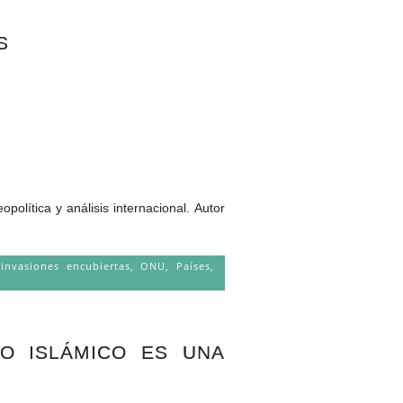
S
tica y análisis internacional. Autor
 invasiones encubiertas
,
ONU
,
Países
,
DO ISLÁMICO ES UNA