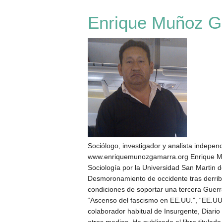
Enrique Muñoz 
Sociólogo, investigador y analista indepen
www.enriquemunozgamarra.org Enrique Muñ
Sociología por la Universidad San Martin d
Desmoronamiento de occidente tras derribo
condiciones de soportar una tercera Guerra
“Ascenso del fascismo en EE.UU.”, “EE.UU. y
colaborador habitual de Insurgente, Diario
otros medios. Ha publicado el libro titulad