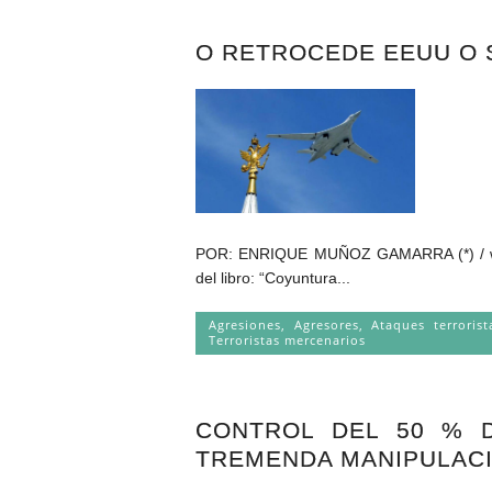
O RETROCEDE EEUU O 
POR: ENRIQUE MUÑOZ GAMARRA (*) / www.e
del libro: “Coyuntura...
Agresiones
,
Agresores
,
Ataques terrorist
Terroristas mercenarios
CONTROL DEL 50 % D
TREMENDA MANIPULACI