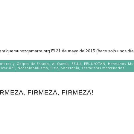
emunozgamarra.org El 21 de mayo de 2015 (hace solo unos días) 
Colores y Golpes de Estado
,
Al Qaeda
,
EEUU
,
EEUU/OTAN
,
Hermanos Mu
icación"
,
Neocolonialismo
,
Siria
,
Soberanía
,
Terroristas mercenarios
FIRMEZA, FIRMEZA, FIRMEZA!