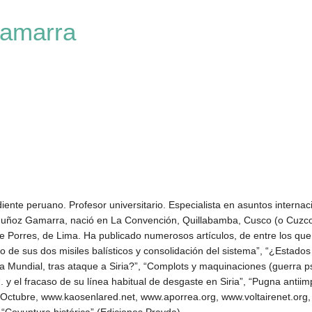
Gamarra
diente peruano. Profesor universitario. Especialista en asuntos intern
oz Gamarra, nació en La Convención, Quillabamba, Cusco (o Cuzco),
e Porres, de Lima. Ha publicado numerosos artículos, de entre los que 
 de sus dos misiles balísticos y consolidación del sistema”, “¿Estados
 Mundial, tras ataque a Siria?”, “Complots y maquinaciones (guerra ps
 el fracaso de su línea habitual de desgaste en Siria”, “Pugna antiimpe
 Octubre, www.kaosenlared.net, www.aporrea.org, www.voltairenet.org, 
o “Coyuntura histórica” (Ediciones Pravda)