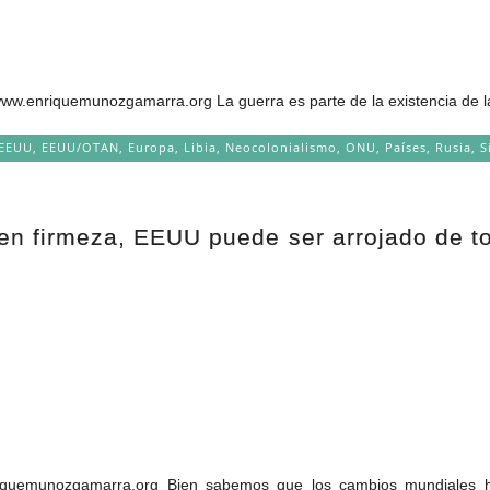
riquemunozgamarra.org La guerra es parte de la existencia de las 
EEUU
,
EEUU/OTAN
,
Europa
,
Libia
,
Neocolonialismo
,
ONU
,
Países
,
Rusia
,
S
en firmeza, EEUU puede ser arrojado de t
quemunozgamarra.org Bien sabemos que los cambios mundiales ha