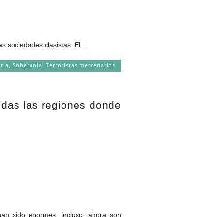
sociedades clasistas. El...
iria
,
Soberanía
,
Terroristas mercenarios
odas las regiones donde
n sido enormes, incluso, ahora son