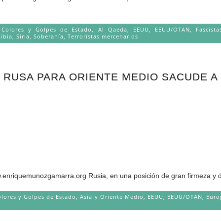
e Colores y Golpes de Estado
,
Al Qaeda
,
EEUU
,
EEUU/OTAN
,
Fascista
Libia
,
Siria
,
Soberanía
,
Terroristas mercenarios
 RUSA PARA ORIENTE MEDIO SACUDE A
uemunozgamarra.org Rusia, en una posición de gran firmeza y de 
olores y Golpes de Estado
,
Asia y Oriente Medio
,
EEUU
,
EEUU/OTAN
,
Euro