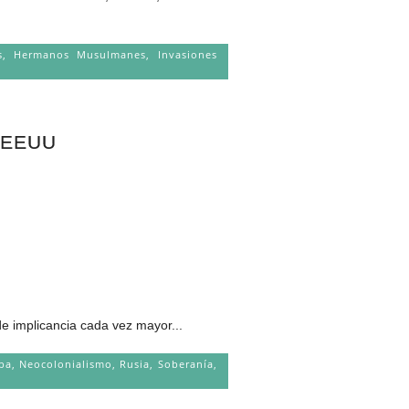
s
,
Hermanos Musulmanes
,
Invasiones
 EEUU
implicancia cada vez mayor...
pa
,
Neocolonialismo
,
Rusia
,
Soberanía
,