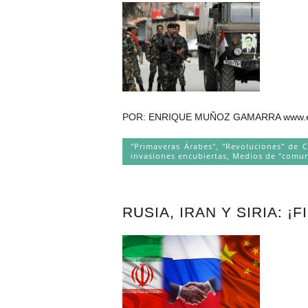
POR: ENRIQUE MUÑOZ GAMARRA www.enriqu
"Primaveras Árabes", "Revoluciones" de 
invasiones encubiertas
,
Medios de "comun
RUSIA, IRAN Y SIRIA: ¡