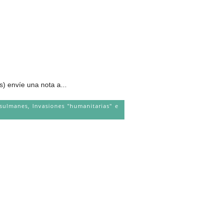
envíe una nota a...
sulmanes
,
Invasiones "humanitarias" e