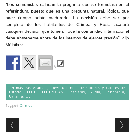
“Los comunistas saludan la pregunta que se formulará en el
referéndum, puesto que es una pregunta natural, lógica, que
hace tiempo había madurado. La decisión debe ser por
completo de los habitantes de Crimea y Rusia acatará
cualquier decisión que tomen. Toda la comunidad internacional
debe abstenerse ahora de los intentos de ejercer presión”, dijo
Mélnikov.
.
by
"Primaveras Árabes", "Revoluciones" de Colores y Golpes de
Estado
,
EEUU
,
EEUU/OTAN
,
Fascistas
,
Rusia
,
Soberanía
,
Ucrania
,
UE
Tagged
Crimea
Post navigation