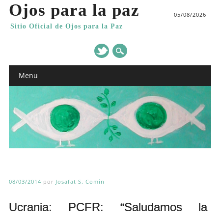
Ojos para la paz
05/08/2026
Sitio Oficial de Ojos para la Paz
Main menu
Skip
Menu
to
content
08/03/2014
por
Josafat S. Comín
Ucrania: PCFR: “Saludamos la