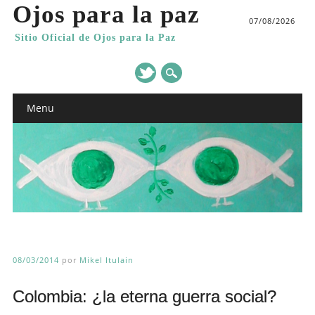
Ojos para la paz
07/08/2026
Sitio Oficial de Ojos para la Paz
Main menu
Skip
Menu
to
content
08/03/2014
por
Mikel Itulain
Colombia: ¿la eterna guerra social?