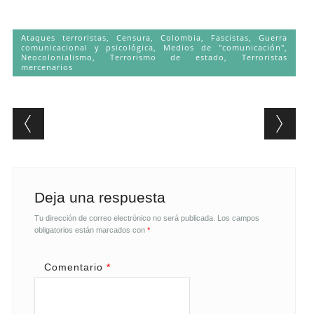
Ataques terroristas
,
Censura
,
Colombia
,
Fascistas
,
Guerra
comunicacional y psicológica
,
Medios de "comunicación"
,
Neocolonialismo
,
Terrorismo de estado
,
Terroristas
mercenarios
Post navigation
Deja una respuesta
Tu dirección de correo electrónico no será publicada.
Los campos
obligatorios están marcados con
*
Comentario
*