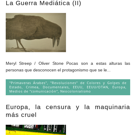
La Guerra Mediática (II)
Andrés Vázquez de Sola
Meryl Streep / Oliver Stone Pocas son a estas alturas las
personas que desconocen el protagonismo que se le...
"Primaveras Árabes", "Revoluciones" de Colores y Golpes de
Estado
,
Crimea
,
Documentales
,
EEUU
,
EEUU/OTAN
,
Europa
,
Medios de "comunicación"
,
Neocolonialismo
Europa, la censura y la maquinaria
más cruel