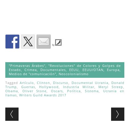
by
"Primaveras Árabes", "Revoluciones" de Colores y Golpes de
Estado
,
Crimea
,
Documentales
,
EEUU
,
EEUU/OTAN
,
Europa
,
Medios de "comunicación"
,
Neocolonialismo
Tagged
Artículo
,
Clinton
,
Discurso
,
Documental Ucrania
,
Donald
Trump
,
Guerras
,
Hollywood
,
Industria Militar
,
Meryl Streep
,
Obama
,
Oliver Stone
,
Oscars
,
Política
,
Sistema
,
Ucrania en
llamas
,
Writers Guild Awards 2017
Post navigation