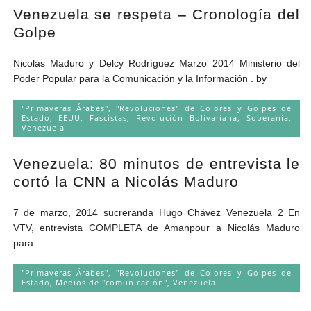
Venezuela se respeta – Cronología del
Golpe
Nicolás Maduro y Delcy Rodríguez Marzo 2014 Ministerio del
Poder Popular para la Comunicación y la Información . by
"Primaveras Árabes", "Revoluciones" de Colores y Golpes de
Estado
,
EEUU
,
Fascistas
,
Revolución Bolivariana
,
Soberanía
,
Venezuela
Venezuela: 80 minutos de entrevista le
cortó la CNN a Nicolás Maduro
7 de marzo, 2014 sucreranda Hugo Chávez Venezuela 2 En
VTV, entrevista COMPLETA de Amanpour a Nicolás Maduro
para...
"Primaveras Árabes", "Revoluciones" de Colores y Golpes de
Estado
,
Medios de "comunicación"
,
Venezuela