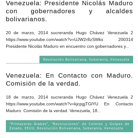
Venezuela: Presidente Nicolás Maduro
Andrés Vázquez de Sola
con gobernadores y alcaldes
bolivarianos.
20 de marzo, 2014 sucreranda Hugo Chávez Venezuela 2
https://www.youtube.com/watch?v=UJW2r8zSWks 200314
Presidente Nicolás Maduro en encuentro con gobernadores y...
Revolución Bolivariana
,
Soberanía
,
Venezuela
Venezuela: En Contacto con Maduro.
Comisión de la verdad.
18 de marzo, 2014 sucreranda Hugo Chávez Venezuela 2
https://www.youtube.com/watch?v=kjcpgjTGlYU En Contacto
Maduro. Comisión de la verdad. Venezuela, 18...
"Primaveras Árabes", "Revoluciones" de Colores y Golpes de
Estado
,
EEUU
,
Revolución Bolivariana
,
Soberanía
,
Venezuela