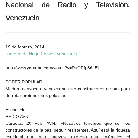
Nacional de Radio y Televisión.
Andrés Vázquez de Sola
Venezuela
19 de febrero, 2014
sucreranda Hugo Chávez Venezuela 2
http://www.youtube.com/watch?v=RuORfp86_Ek
PODER POPULAR
Maduro convoca a venezolanos ser constructores de paz para
derrotar pretensiones golpistas
Escúchelo
RADIO AVN
Caracas, 20 Feb. AVN.- «Nosotros tenemos que ser los
constructores de la paz, seguir resistentes. Aquí está la riqueza
espiritual que nos mueve», expresó este miércoles el