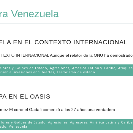
ra Venezuela
ELA EN EL CONTEXTO INTERNACIONAL
TO INTERNACIONAL Aunque el relator de la ONU ha demostrado t
olores y Golpes de Estado
,
Agresiones
,
América Latina y Caribe
,
Ataques
rias" e invasiones encubiertas
,
Terrorismo de estado
A EN EL OASIS
l coronel Gadafi comenzó a los 27 años una verdadera...
olores y Golpes de Estado
,
Agresiones
,
Agresores
,
América Latina y Caribe
tado
,
Venezuela