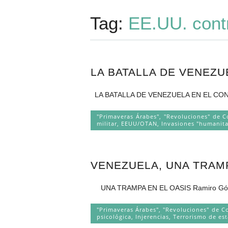
Tag:
EE.UU. cont
LA BATALLA DE VENEZU
LA BATALLA DE VENEZUELA EN EL CONTEX
"Primaveras Árabes", "Revoluciones" de C
militar
,
EEUU/OTAN
,
Invasiones "humanita
VENEZUELA, UNA TRAMP
UNA TRAMPA EN EL OASIS Ramiro Gómez E
"Primaveras Árabes", "Revoluciones" de C
psicológica
,
Injerencias
,
Terrorismo de es