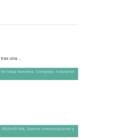
ras una...
 de falsa bandera
,
Complejo industrial
,
EEUU/OTAN
,
Guerra comunicacional y